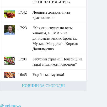
ОКОНЧАНИЯ «СВО»
17:42
Ленивые должны пить
красное вино
17:23
"Как они скулят по всем
каналам, в СМИ и на
дипломатических фронтах.
Музыка Моцарта" - Кирило
Данильченко
17:04
Бабусині страви: "Печериці на
грилі зі шпиком і овочами"
16:45
Українська музика!
НОВИНИ ЗА СЬОГОДНІ
@spektrnews