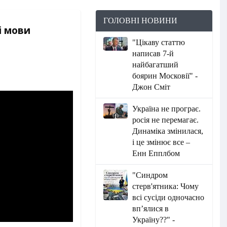
ГОЛОВНІ НОВИНИ
і мови
"Цікаву статтю
написав 7-й
найбагатший
боярин Московії" -
Джон Сміт
Україна не програє.
росія не перемагає.
Динаміка змінилася,
і це змінює все –
Енн Епплбом
"Синдром
стерв'ятника: Чому
всі сусіди одночасно
вп’ялися в
Україну??" -