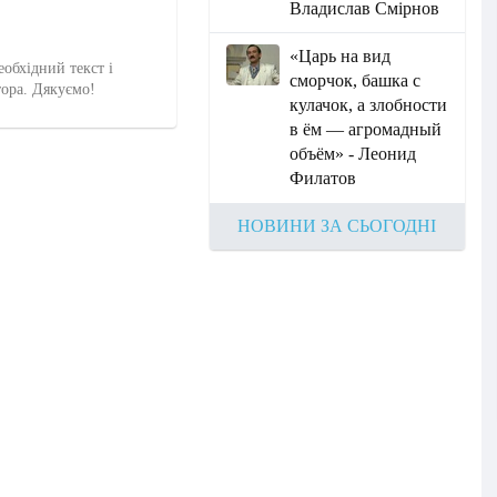
Владислав Смірнов
«Царь на вид
еобхідний текст і
сморчок, башка с
тора. Дякуємо!
кулачок, а злобности
в ём — агромадный
объём» - Леонид
Филатов
НОВИНИ ЗА СЬОГОДНІ