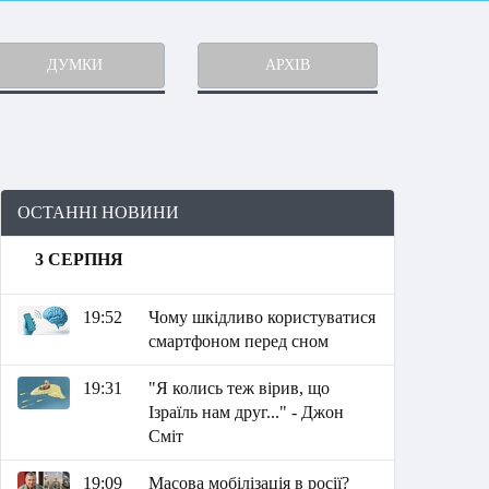
ДУМКИ
АРХІВ
ОСТАННІ НОВИНИ
3 СЕРПНЯ
19:52
Чому шкідливо користуватися
смартфоном перед сном
19:31
"Я колись теж вірив, що
Ізраїль нам друг..." - Джон
Сміт
19:09
Масова мобілізація в росії?