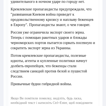
удивительного в ночном ударе по городу нет.
Кремлевские пропагандисты предупреждали, что
"развязанная Киевом война приведет к
продовольственному кризису и наплыву беженцев
в Европу". Пропагандисты знают, о чем говорят.
Россия уже ограничила экспорт своего зерна.
Теперь с помощью ракетных ударов и блокады
черноморских портов пытается сорвать посевную и
сократить экспорт зерна из Украины.
Потом кремлевские пропагандисты, полезные
идиоты, агенты и купленные политики начнут
долбить европейцев, что беженцы стали
следствием санкций против белой и пушистой
России.
Привычные будни гибридной войны.
Якщо Ви помітили помилку, виділіть, будь ласка,
необхідний текст і натисніть Ctrl+Enter, щоб повідомити