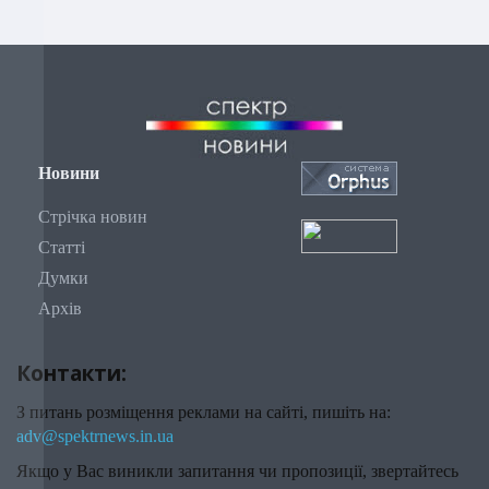
Новини
Стрічка новин
Статті
Думки
Архів
Контакти:
З питань розміщення реклами на сайті, пишіть на:
adv@spektrnews.in.ua
Якщо у Вас виникли запитання чи пропозиції, звертайтесь