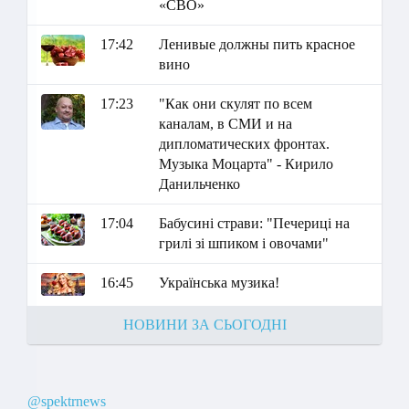
«СВО»
17:42
Ленивые должны пить красное
вино
17:23
"Как они скулят по всем
каналам, в СМИ и на
дипломатических фронтах.
Музыка Моцарта" - Кирило
Данильченко
17:04
Бабусині страви: "Печериці на
грилі зі шпиком і овочами"
16:45
Українська музика!
НОВИНИ ЗА СЬОГОДНІ
@spektrnews