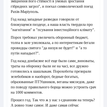
зміцнення його стійкості в умовах зростання
гібридних загроз", и поехал символический поезд
Рахів-Маріуполь.
Год назад западные разведки говорили от
ближущемся пиздеце, а наша власть твердила про
"нагнітання" и "псування інвестиційного клімату".
Порох требовал увеличить оборонный бюджет,
толпа в зале улюлюкала, а по интернетикам бегали
провидцы святого "да нихуя не будет!" и "а то
путін нападьот?".
Год назад донбасяне всё еще были сами_виноваты,
траты на оборонку были не на часі, все дружно
готовились к шашлыкам. Порохоботы презирали
зелебобиков и наоборот, бедные богатых,
образованные ПТУшников, веганы мясоедов, даже
по поводу правильного борща можно устроить срач
на 1000 комментов.
Прошел год. Так что ж у нас з єднанням на теперь?
А ровно тоже самое. И даже самая сейчас