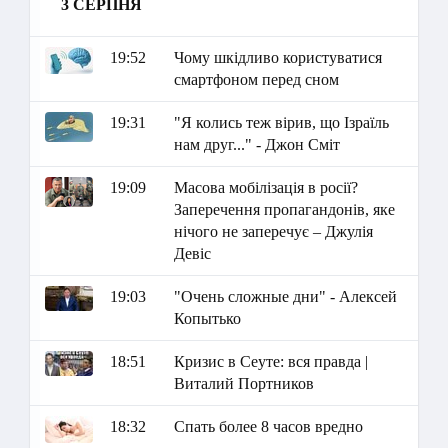
3 СЕРПНЯ
19:52
Чому шкідливо користуватися
смартфоном перед сном
19:31
"Я колись теж вірив, що Ізраїль
нам друг..." - Джон Сміт
19:09
Масова мобілізація в росії?
Заперечення пропагандонів, яке
нічого не заперечує – Джулія
Девіс
19:03
"Очень сложные дни" - Алексей
Копытько
18:51
Кризис в Сеуте: вся правда |
Виталий Портников
18:32
Спать более 8 часов вредно