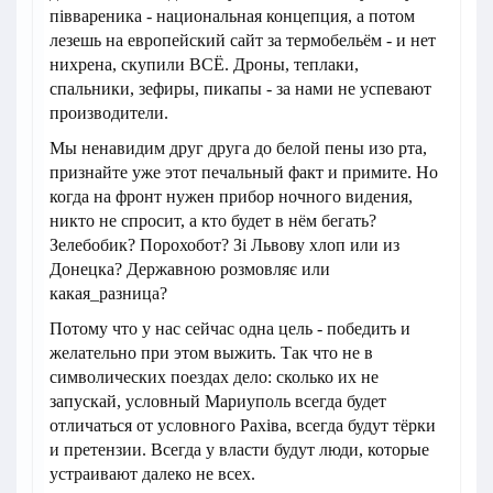
піввареника - национальная концепция, а потом
лезешь на европейский сайт за термобельём - и нет
нихрена, скупили ВСЁ. Дроны, теплаки,
спальники, зефиры, пикапы - за нами не успевают
производители.
Мы ненавидим друг друга до белой пены изо рта,
признайте уже этот печальный факт и примите. Но
когда на фронт нужен прибор ночного видения,
никто не спросит, а кто будет в нём бегать?
Зелебобик? Порохобот? Зі Львову хлоп или из
Донецка? Державною розмовляє или
какая_разница?
Потому что у нас сейчас одна цель - победить и
желательно при этом выжить. Так что не в
символических поездах дело: сколько их не
запускай, условный Мариуполь всегда будет
отличаться от условного Рахіва, всегда будут тёрки
и претензии. Всегда у власти будут люди, которые
устраивают далеко не всех.