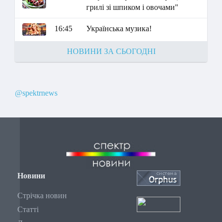
грилі зі шпиком і овочами"
16:45
Українська музика!
НОВИНИ ЗА СЬОГОДНІ
@spektrnews
Новини
Стрічка новин
Статті