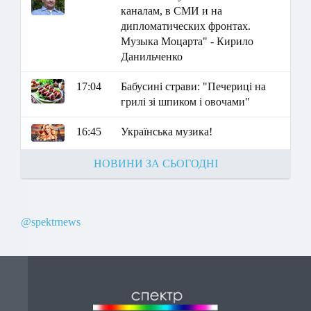
каналам, в СМИ и на
дипломатических фронтах.
Музыка Моцарта" - Кирило
Данильченко
17:04
Бабусині страви: "Печериці на
грилі зі шпиком і овочами"
16:45
Українська музика!
НОВИНИ ЗА СЬОГОДНІ
@spektrnews