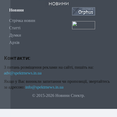
Новини
Стрічка новин
Статті
Думки
Архів
Контакти:
З питань розміщення реклами на сайті, пишіть на:
adv@spektrnews.in.ua
Якщо у Вас виникли запитання чи пропозиції, звертайтесь
за адресою:
info@spektrnews.in.ua
© 2015-2026 Новини Спектр.