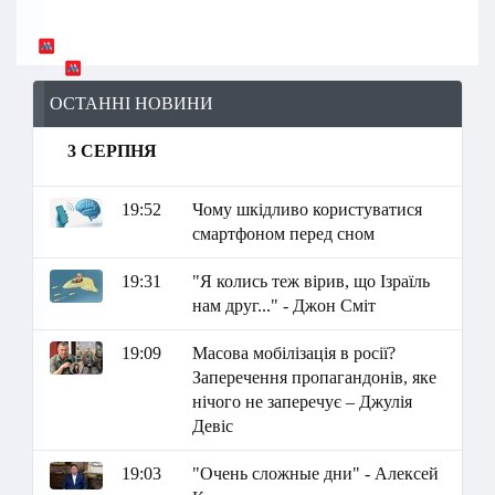
ОСТАННІ НОВИНИ
3 СЕРПНЯ
19:52
Чому шкідливо користуватися
смартфоном перед сном
19:31
"Я колись теж вірив, що Ізраїль
нам друг..." - Джон Сміт
19:09
Масова мобілізація в росії?
Заперечення пропагандонів, яке
нічого не заперечує – Джулія
Девіс
19:03
"Очень сложные дни" - Алексей