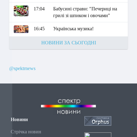
17:04
Бабусині страви: "Печериці на
грилі зі шпиком і овочами"
16:45
Українська музика!
НОВИНИ ЗА СЬОГОДНІ
@spektrnews
Новини
Стрічка новин