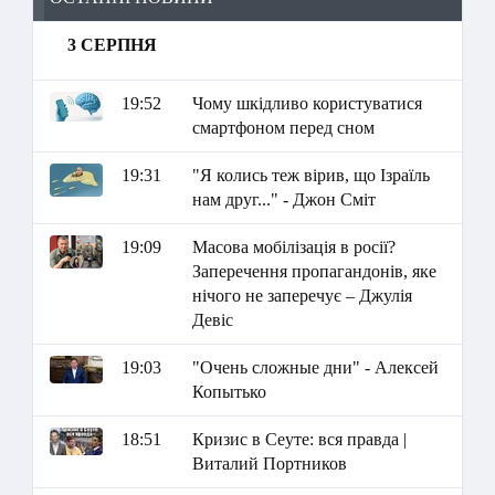
3 СЕРПНЯ
19:52
Чому шкідливо користуватися
смартфоном перед сном
19:31
"Я колись теж вірив, що Ізраїль
нам друг..." - Джон Сміт
19:09
Масова мобілізація в росії?
Заперечення пропагандонів, яке
нічого не заперечує – Джулія
Девіс
19:03
"Очень сложные дни" - Алексей
Копытько
18:51
Кризис в Сеуте: вся правда |
Виталий Портников