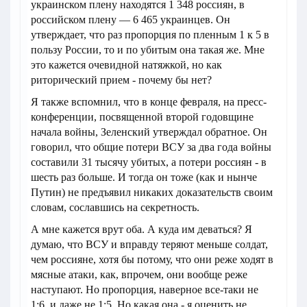
украинском плену находятся 1 348 россиян, в
российском плену — 6 465 украинцев. Он
утверждает, что раз пропорция по пленным 1 к 5 в
пользу России, то и по убитым она такая же. Мне
это кажется очевидной натяжкой, но как
риторический прием - почему бы нет?
Я также вспомнил, что в конце февраля, на пресс-
конференции, посвященной второй годовщине
начала войны, Зеленский утверждал обратное. Он
говорил, что общие потери ВСУ за два года войны
составили 31 тысячу убитых, а потери россиян - в
шесть раз больше. И тогда он тоже (как и нынче
Путин) не предъявил никаких доказательств своим
словам, сославшись на секретность.
А мне кажется врут оба. А куда им деваться? Я
думаю, что ВСУ и вправду теряют меньше солдат,
чем россияне, хотя бы потому, что они реже ходят в
мясные атаки, как, впрочем, они вообще реже
наступают. Но пропорция, наверное все-таки не
1:6, и даже не 1:5. Но какая она - я оценить не