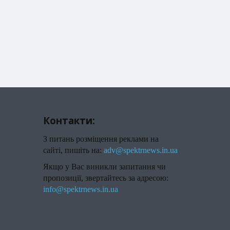
Контакти:
З питань розміщення реклами на
сайті, пишіть на:
adv@spektrnews.in.ua
Якщо у Вас виникли запитання чи
пропозиції, звертайтесь за адресою:
info@spektrnews.in.ua