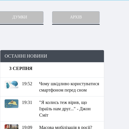
ДУМКИ
АРХІВ
ОСТАННІ НОВИНИ
3 СЕРПНЯ
19:52
Чому шкідливо користуватися
смартфоном перед сном
19:31
"Я колись теж вірив, що
Ізраїль нам друг..." - Джон
Сміт
19:09
Масова мобілізація в росії?