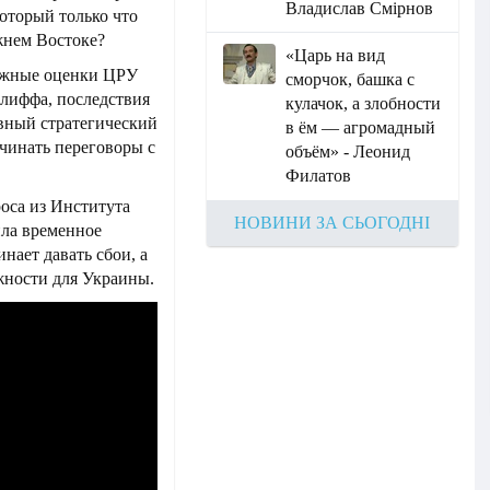
Владислав Смірнов
который только что
жнем Востоке?
«Царь на вид
вожные оценки ЦРУ
сморчок, башка с
клиффа, последствия
кулачок, а злобности
авный стратегический
в ём — агромадный
ачинать переговоры с
объём» - Леонид
Филатов
оса из Института
НОВИНИ ЗА СЬОГОДНІ
ила временное
нает давать сбои, а
жности для Украины.