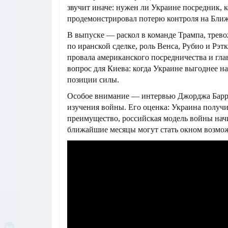
звучит иначе: нужен ли Украине посредник, 
продемонстрировал потерю контроля на Бли
В выпуске — раскол в команде Трампа, тре
по иранской сделке, роль Венса, Рубио и Рэт
провала американского посредничества и гл
вопрос для Киева: когда Украине выгоднее н
позиции силы.
Особое внимание — интервью Джорджа Барр
изучения войны. Его оценка: Украина получ
преимущество, российская модель войны начи
ближайшие месяцы могут стать окном возмо