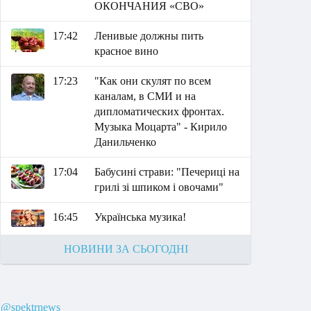
ОКОНЧАНИЯ «СВО»
17:42
Ленивые должны пить
красное вино
17:23
"Как они скулят по всем
каналам, в СМИ и на
дипломатических фронтах.
Музыка Моцарта" - Кирило
Данильченко
17:04
Бабусині страви: "Печериці на
грилі зі шпиком і овочами"
16:45
Українська музика!
НОВИНИ ЗА СЬОГОДНІ
@spektrnews