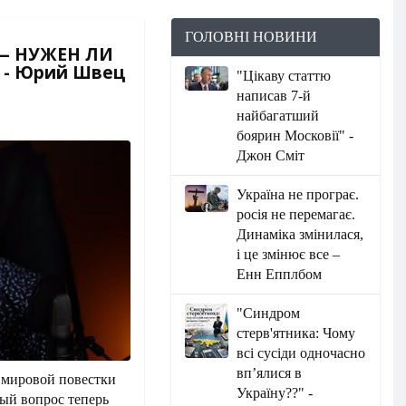
ГОЛОВНІ НОВИНИ
— НУЖЕН ЛИ
 - Юрий Швец
"Цікаву статтю
написав 7-й
найбагатший
боярин Московії" -
Джон Сміт
Україна не програє.
росія не перемагає.
Динаміка змінилася,
і це змінює все –
Енн Епплбом
"Синдром
стерв'ятника: Чому
всі сусіди одночасно
вп’ялися в
р мировой повестки
Україну??" -
ный вопрос теперь