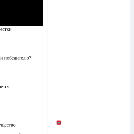
вестки
а
ии победителю?
ется
ущество