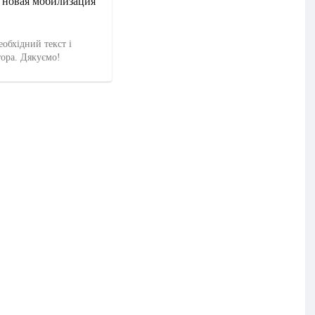
 новая мобилизация
еобхідний текст і
тора. Дякуємо!