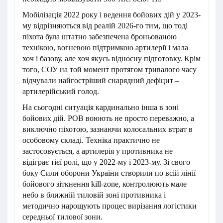
Мобілізація 2022 року і ведення бойових дій у 2023-
му відрізняються від реалій 2026-го тим, що тоді
піхота була штатно забезпечена броньованою
технікою, вогневою підтримкою артилерії і мала
хоч і базову, але хоч якусь відносну підготовку. Крім
того, СОУ на той момент протягом тривалого часу
відчували найгостріший снарядний дефіцит –
артилерійський голод.
На сьогодні ситуація кардинально інша в зоні
бойових дій. РОВ воюють не просто переважно, а
виключно піхотою, зазнаючи колосальних втрат в
особовому складі. Техніка практично не
застосовується, а артилерія у противника не
відіграє тієї ролі, що у 2022-му і 2023-му. Зі свого
боку Сили оборони України створили по всій лінії
бойового зіткнення kill-zone, контролюють мале
небо в ближній тиловій зоні противника і
методично нарощують процес вирізання логістики
середньої тилової зони.