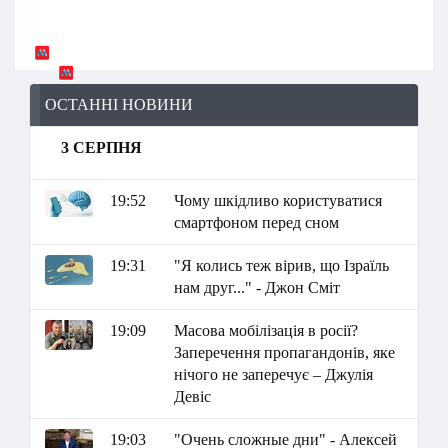
ОСТАННІ НОВИНИ
3 СЕРПНЯ
19:52
Чому шкідливо користуватися
смартфоном перед сном
19:31
"Я колись теж вірив, що Ізраїль
нам друг..." - Джон Сміт
19:09
Масова мобілізація в росії?
Заперечення пропагандонів, яке
нічого не заперечує – Джулія
Девіс
19:03
"Очень сложные дни" - Алексей