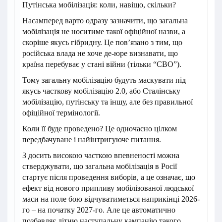
Путінська мобілізація: коли, навіщо, скільки?
Насамперед варто одразу зазначити, що загальна
мобілізація не носитиме такої офіційної назви, а
скоріше якусь гібридну. Це пов’язано з тим, що
російська влада не хоче де-юре визнавати, що
країна перебуває у стані війни (тільки “СВО”).
Тому загальну мобілізацію будуть маскувати під
якусь часткову мобілізацію 2.0, або Сталінську
мобілізацію, путінську та іншу, але без правильної
офіційної термінології.
Коли її буде проведено? Це одночасно цілком
передбачуване і найінтригуюче питання.
З досить високою часткою впевненості можна
стверджувати, що загальна мобілізація в Росії
стартує після проведення виборів, а це означає, що
ефект від нового припливу мобілізованої людської
маси на поле бою відчуватиметься наприкінці 2026-
го – на початку 2027-го. Але це автоматично
позбавляє літню наступальну кампанію такого