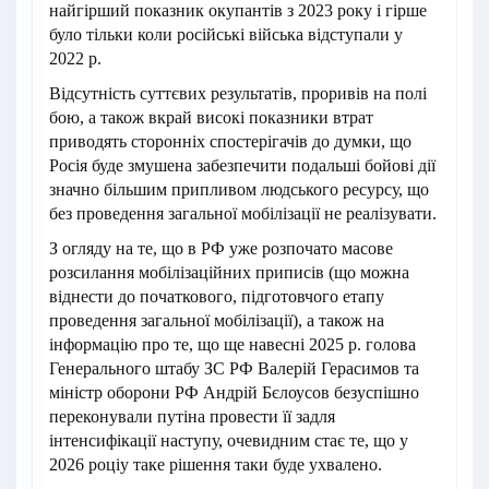
найгірший показник окупантів з 2023 року і гірше
було тільки коли російські війська відступали у
2022 р.
Відсутність суттєвих результатів, проривів на полі
бою, а також вкрай високі показники втрат
приводять сторонніх спостерігачів до думки, що
Росія буде змушена забезпечити подальші бойові дії
значно більшим припливом людського ресурсу, що
без проведення загальної мобілізації не реалізувати.
З огляду на те, що в РФ уже розпочато масове
розсилання мобілізаційних приписів (що можна
віднести до початкового, підготовчого етапу
проведення загальної мобілізації), а також на
інформацію про те, що ще навесні 2025 р. голова
Генерального штабу ЗС РФ Валерій Герасимов та
міністр оборони РФ Андрій Бєлоусов безуспішно
переконували путіна провести її задля
інтенсифікації наступу, очевидним стає те, що у
2026 роціу таке рішення таки буде ухвалено.