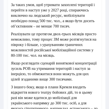
За таких умов, щоб утримати захоплені території і
перейти в наступ уже у 2027 році, спираючись
виключно на людський ресурс, мобілізувати
необхідно понад 500 тис. чол., а якщо бути досить
об’єктивним – не менше 700 тисяч.
Реалізувати це протягом двох-трьох місяців просто
неможливо, тому процес ЗМ може розтягнутися на
півроку і більше, з урахуванням граничних
можливостей російської мобілізаційної системи у
80-100 тис. чол. на місяць.
Якщо розглядати сценарій виняткової концентрації
зусиль РОВ на утримання територій і наступ за
інерцією, то обмежитися вони можуть для цих
цілей згаданими вище 300 тисячами.
З іншого боку, якщо в плани Кремля входить
відкриття нового театру бойових дій, то в цьому
разі він може вдатися до мобілізації для
українського напрямку до 300 тис. осіб, а для
якогось гіпотетичного, наприклад, естонського – до