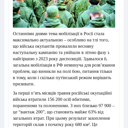
Останніми днями тема мобілізації в Росії стала
максимально актуальною – особливо на тлі того,
що війська окупантів провалили весняну
наступальну кампанію та увійшли в літню фазу з
найгіршою з 2023 року диспозиціії. Здавалося б,
загальна мобілізація в РФ неминуча для розв’язання
проблем, що виникли на полі бою, питання тільки
в тому, коли і скільки путінський режим вирішить
призивати.
За перші п’ять місяців травня російські окупаційні
війська втратили 156 200 осіб вбитими,
пораненими та полоненими. З них близько 97 900 –
це “вантаж 200”, що становить майже 63% від
загальних втрат. При цьому результат захоплення
територій склав з початку року 680 км². Це