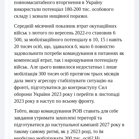
повномасштабного вторгнення в Україну
використали потенціал 180-200 тис. особового
складу і зазнали нищівної поразки.
Середній місячний показник втрат окупаційних
військ з лютого по вересень 2022-го становив 6
500, за мобілізаційного потенціалу в 10, 15 і навіть
20 тисяч осіб, що, здавалося б, мало б повністю
задовольнити потреби командування в питаннях як
компенсації втрат, так і нарощування потенціалу
військ. Але цього виявилося недостатньо і лише
мобілізація 300 тисяч осіб протягом трьох місяців
дала змогу агресору стабілізувати ситуацію на
фронті, підготуватися до контрнаступу Сил
оборони України 2023 року і перейти в листопаді
2023 року в наступ по всьому фронту.
Тобто, якщо командування РОВ ставить для себе
завдання утримати захоплені території та
підготуватися до наступальної кампанії 2027 року в
такому самому ритмі, як у 2023 році, то їм
необхідно мобілізувати 300 тис. осіб? Ні.