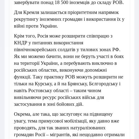
завербувати понад 18 500 іноземців до складу РОВ.
Для Кремля залишається пріоритетним напрямок
рекрутингу іноземних громадян і використання їх у
війні проти України.
Крім того, Росія може розширити співпрацю з
КНДР у питаннях використання
північнокорейських солдатів у тилових зонах РФ.
Як ми можемо бачити, вони не беруть участі в боях
на території України, а перебувають виключно в
російських областях, виконуючи допоміжні
функції. Таку практику РОВ можуть розширити не
тільки на Курську, а й на Брянську, Бєлгородську і
навіть Ростовську області – таким чином
вивільняючи ресурс російських військ для
застосування в зоні бойових дій.
Окрема, але така, що заслуговує на підвищену
увагу, тема примусової мобілізації, яку давно вже
проводять, для так званих натуралізованих
громадян Росії – мігрантів, які нещодавно отримали