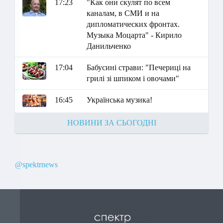
17:23
"Как они скулят по всем
каналам, в СМИ и на
дипломатических фронтах.
Музыка Моцарта" - Кирило
Данильченко
17:04
Бабусині страви: "Печериці на
грилі зі шпиком і овочами"
16:45
Українська музика!
НОВИНИ ЗА СЬОГОДНІ
@spektrnews