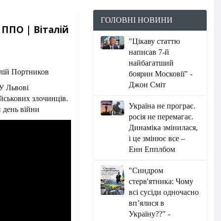
ГОЛОВНІ НОВИНИ
ППО | Віталій
"Цікаву статтю
написав 7-й
найбагатший
боярин Московії" -
Джон Сміт
У Львові
йськових злочинців.
Україна не програє.
й день війни
росія не перемагає.
Динаміка змінилася,
і це змінює все –
Енн Епплбом
"Синдром
стерв'ятника: Чому
всі сусіди одночасно
вп’ялися в
Україну??" -