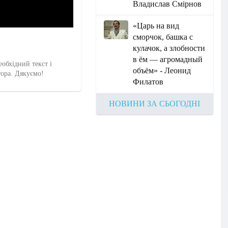
Владислав Смірнов
«Царь на вид
сморчок, башка с
кулачок, а злобности
в ём — агромадный
еобхідний текст і
объём» - Леонид
тора. Дякуємо!
Филатов
НОВИНИ ЗА СЬОГОДНІ