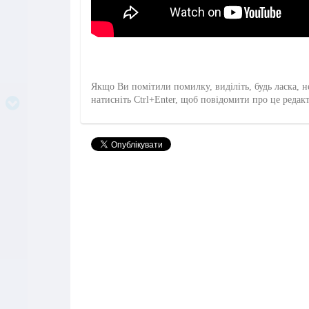
Якщо Ви помітили помилку, виділіть, будь ласка, н
натисніть Ctrl+Enter, щоб повідомити про це редак