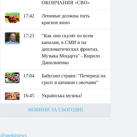
ОКОНЧАНИЯ «СВО»
17:42
Ленивые должны пить
красное вино
17:23
"Как они скулят по всем
каналам, в СМИ и на
дипломатических фронтах.
Музыка Моцарта" - Кирило
Данильченко
17:04
Бабусині страви: "Печериці на
грилі зі шпиком і овочами"
16:45
Українська музика!
НОВИНИ ЗА СЬОГОДНІ
@spektrnews