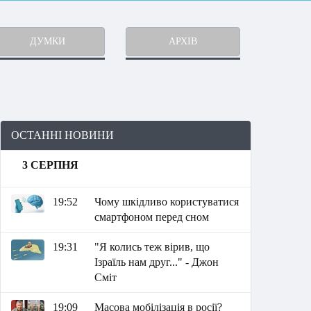
ДУМКИ
АРХІВ
ОСТАННІ НОВИНИ
3 СЕРПНЯ
19:52
Чому шкідливо користуватися
смартфоном перед сном
19:31
"Я колись теж вірив, що
Ізраїль нам друг..." - Джон
Сміт
19:09
Масова мобілізація в росії?