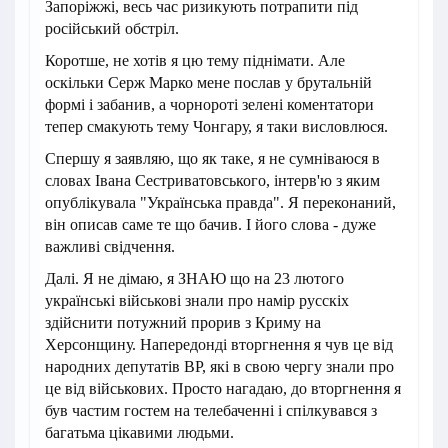
Запоріжжі, весь час ризикують потрапити під
російський обстріл.
Коротше, не хотів я цю тему піднімати. Але
оскільки Серж Марко мене послав у брутальній
формі і забанив, а чорнороті зелені коментатори
тепер смакують тему Чонгару, я таки висловлюся.
Спершу я заявляю, що як таке, я не сумніваюся в
словах Івана Сестриватовського, інтерв'ю з яким
опублікувала "Українська правда". Я переконаний,
він описав саме те що бачив. І його слова - дуже
важливі свідчення.
Далі. Я не дімаю, я ЗНАЮ що на 23 лютого
українські військові знали про намір русскіх
здійснити потужний прорив з Криму на
Херсонщину. Напередонді вторгнення я чув це від
народних депутатів ВР, які в свою чергу знали про
це від військових. Просто нагадаю, до вторгнення я
був частим гостем на телебаченні і спілкувався з
багатьма цікавими людьми.