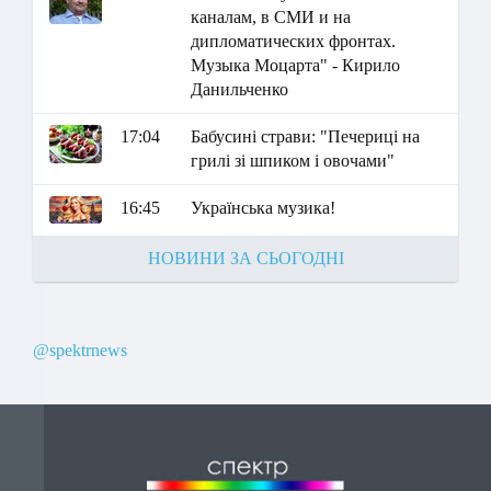
каналам, в СМИ и на
дипломатических фронтах.
Музыка Моцарта" - Кирило
Данильченко
17:04
Бабусині страви: "Печериці на
грилі зі шпиком і овочами"
16:45
Українська музика!
НОВИНИ ЗА СЬОГОДНІ
@spektrnews