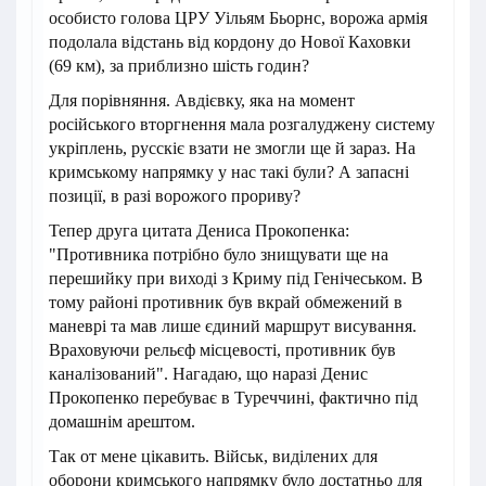
особисто голова ЦРУ Уільям Бьорнс, ворожа армія
подолала відстань від кордону до Нової Каховки
(69 км), за приблизно шість годин?
Для порівняння. Авдієвку, яка на момент
російського вторгнення мала розгалуджену систему
укріплень, русскіє взати не змогли ще й зараз. На
кримському напрямку у нас такі були? А запасні
позиції, в разі ворожого прориву?
Тепер друга цитата Дениса Прокопенка:
"Противника потрібно було знищувати ще на
перешийку при виході з Криму під Генічеськом. В
тому районі противник був вкрай обмежений в
маневрі та мав лише єдиний маршрут висування.
Враховуючи рельєф місцевості, противник був
каналізований". Нагадаю, що наразі Денис
Прокопенко перебуває в Туреччині, фактично під
домашнім арештом.
Так от мене цікавить. Військ, виділених для
оборони кримського напрямку було достатньо для