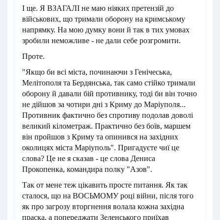
І ще. Я ВЗАГАЛІ не маю ніяких претензій до
військових, що тримали оборону на кримському
напрямку. На мою думку вони й так в тих умовах
зробили неможливе - не дали себе розгромити.
Проте.
"Якщо би всі міста, починаючи з Генічеська,
Мелітополя та Бердянська, так само стійко тримали
оборону й давали бій противнику, тоді би він точно
не дійшов за чотири дні з Криму до Маріуполя...
Противник фактично без спротиву подолав доволі
великий кілометраж. Практично без боїв, маршем
він пройшов з Криму та опинився на західних
околицях міста Маріуполь". Пригадуєте чиї це
слова? Це не я сказав - це слова Дениса
Прокопенка, командира полку "Азов".
Так от мене теж цікавить просте питання. Як так
сталося, що на ВОСЬМОМУ році війни, після того
як про загрозу вторгнення волала кожна західна
праска, а попереджати Зеленського приїхав