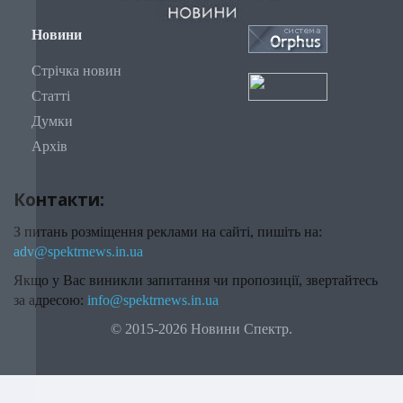
Новини
Стрічка новин
Статті
Думки
Архів
Контакти:
З питань розміщення реклами на сайті, пишіть на:
adv@spektrnews.in.ua
Якщо у Вас виникли запитання чи пропозиції, звертайтесь
за адресою:
info@spektrnews.in.ua
© 2015-2026 Новини Спектр.