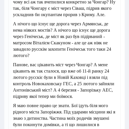
чому всі аж так вчепилися конкретно за Чонгар? Ну
так, біля Чонгару є міст через Сіваш, підрив якого
ускладнив би окупантам прорив з Криму. Але.
А нічого що існує ще дорога через Армянськ, де
нема ніяких мостів? А нічого що існує ще дорога
через Генічеськ, де міст як раз був підірваний -
матросом Віталієм Скакуном - але це аж ніяк не
завадило русскім захопити Генічеськ того таки 24
лютого?
Панове, вас цікавить міст через Чонгар? А мене
цікавить як так сталося, що вже об 11-й ранку 24
лютого русскіє були в Новій Каховці і взяли під
контроль Новокаховську ГЕС, а 25 лютого зайняли
Антонівський міст? А 4 березня - Запорізьку АЕС,
підриву якої тепер ми боїмося.
Я маю повне право це знати. Бої ідуть біля мого
рідного міста Запоріжжя. Під ударами місцини які я
знаю з дитинства. Частина моїх родичів змушені
були покинути домівки, а ті що лишилися в