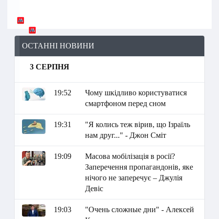
ОСТАННІ НОВИНИ
3 СЕРПНЯ
19:52
Чому шкідливо користуватися
смартфоном перед сном
19:31
"Я колись теж вірив, що Ізраїль
нам друг..." - Джон Сміт
19:09
Масова мобілізація в росії?
Заперечення пропагандонів, яке
нічого не заперечує – Джулія
Девіс
19:03
"Очень сложные дни" - Алексей