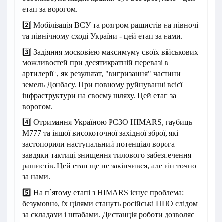
етап за ворогом.
2️⃣ Мобілізація ВСУ та розгром рашистів на півночі
та північному сході України - цей етап за нами.
3️⃣ Задіяння московією максимуму своїх військових
можливостей при десятикратній перевазі в
артилерії і, як результат, "вигризання" частини
земель Донбасу. При повному руйнуванні всієї
інфраструктури на своєму шляху. Цей етап за
ворогом.
4️⃣ Отримання Україною РСЗО HIMARS, гаубиць
M777 та іншої високоточної західної зброї, які
застопорили наступальний потенціал ворога
завдяки тактиці знищення тилового забезпечення
рашистів. Цей етап ще не закінчився, але він точно
за нами.
5️⃣ На п`ятому етапі з HIMARS існує проблема:
безумовно, їх цілями стануть російські ППО слідом
за складами і штабами. Дистанція роботи дозволяє