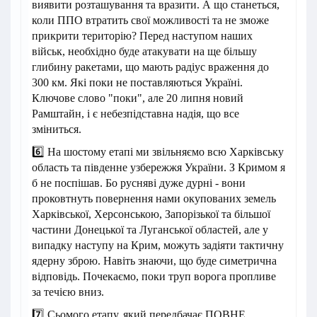
виявити розташування та вразити. А що станеться,
коли ППО втратить свої можливості та не зможе
прикрити територію? Перед наступом наших
військ, необхідно буде атакувати на ще більшу
глибину ракетами, що мають радіус враження до
300 км. Які поки не поставляються Україні.
Ключове слово "поки", але 20 липня новий
Рамштайн, і є небезпідставна надія, що все
зміниться.
6️⃣ На шостому етапі ми звільняємо всю Харківську
область та південне узбережжя України. З Кримом я
б не поспішав. Бо русняві дуже дурні - вони
проковтнуть повернення нами окупованих земель
Харківської, Херсонською, Запорізької та більшої
частини Донецької та Луганської областей, але у
випадку наступу на Крим, можуть задіяти тактичну
ядерну зброю. Навіть знаючи, що буде симетрична
відповідь. Почекаємо, поки труп ворога пропливе
за течією вниз.
7️⃣ Сьомого етапу, який передбачає ПОВНЕ