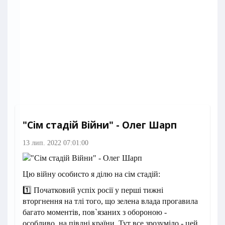
"Сім стадій Війни" - Олег Шарп
13 лип. 2022 07:01:00
Цю війну особисто я ділю на сім стадій:
1️⃣ Початковий успіх росії у перші тижні
вторгнення на тлі того, що зелена влада прогавила
багато моментів, пов`язаних з обороною -
особливо, на півдні країни. Тут все зрозуміло - цей