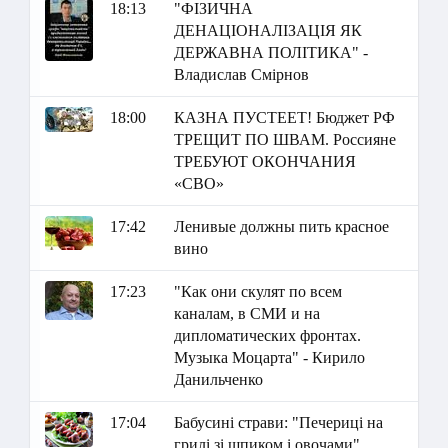
18:13
"ФІЗИЧНА
ДЕНАЦІОНАЛІЗАЦІЯ ЯК
ДЕРЖАВНА ПОЛІТИКА" -
Владислав Смірнов
18:00
КАЗНА ПУСТЕЕТ! Бюджет РФ
ТРЕЩИТ ПО ШВАМ. Россияне
ТРЕБУЮТ ОКОНЧАНИЯ
«СВО»
17:42
Ленивые должны пить красное
вино
17:23
"Как они скулят по всем
каналам, в СМИ и на
дипломатических фронтах.
Музыка Моцарта" - Кирило
Данильченко
17:04
Бабусині страви: "Печериці на
грилі зі шпиком і овочами"