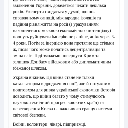
звільнення України, доведеться чекати декілька
років. Експерти сходяться у думці, що по-
справжньому санкції, міжнародна ізоляція та
падіння рівня життя на росії (з урахуванням
накопиченого москвою економічного потенціалу)
почнуть руйнувати імперію не раніше, аніж через 3-
4 роки. Потім за інерцією вона протягне ще стільки
ж, після чого може початись децентралізація та
зміна еліт. Тоді зможемо повернути Крим та
залишок Донбасу військовим або дипломатичним
(бажано) шляхом.
Україна виживе. Ця війна стане не тільки
каталізатором відродження нації, але й потужним
поштовхом для ривка української економіки (історія
доводить, що війни багато у чому стимулюють
науково-технічний прогрес воюючих країн) та
перетворення Києва на важливого гравця системи
світової безпеки.
Воїни, волонтери, лікарі, підприємці,