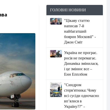
ГОЛОВНІ НОВИНИ
ава
"Цікаву статтю
написав 7-й
найбагатший
боярин Московії" -
Джон Сміт
Україна не програє.
росія не перемагає.
Динаміка змінилася,
і це змінює все –
Енн Епплбом
"Синдром
стерв'ятника: Чому
всі сусіди одночасно
вп’ялися в
Україну??" -