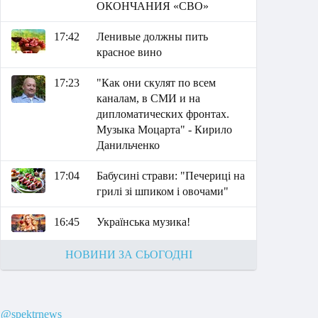
ОКОНЧАНИЯ «СВО»
17:42
Ленивые должны пить
красное вино
17:23
"Как они скулят по всем
каналам, в СМИ и на
дипломатических фронтах.
Музыка Моцарта" - Кирило
Данильченко
17:04
Бабусині страви: "Печериці на
грилі зі шпиком і овочами"
16:45
Українська музика!
НОВИНИ ЗА СЬОГОДНІ
@spektrnews