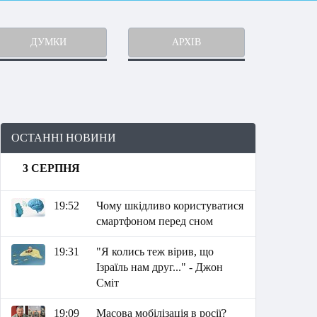
ДУМКИ
АРХІВ
ОСТАННІ НОВИНИ
3 СЕРПНЯ
19:52
Чому шкідливо користуватися
смартфоном перед сном
19:31
"Я колись теж вірив, що
Ізраїль нам друг..." - Джон
Сміт
19:09
Масова мобілізація в росії?