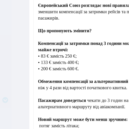
Європейський Союз розглядає нові правил
зменшити компенсації за затримки рейсів та 
пасажирів.
Що пропонують змінити?
Компенсації за затримки понад 3 години м
майже втричі:
• 83 € замість 250 €;
• 133 € замість 400 €;
• 200 € замість 600 €.
Обмеження компенсації за альтернативний
ніж у 4 рази від вартості початкового квитка.
Пасажирам доведеться
чекати до 3 годин н
альтернативного маршруту від авіакомпанії.
Новий маршрут може бути менш зручним:
потяг замість літака;