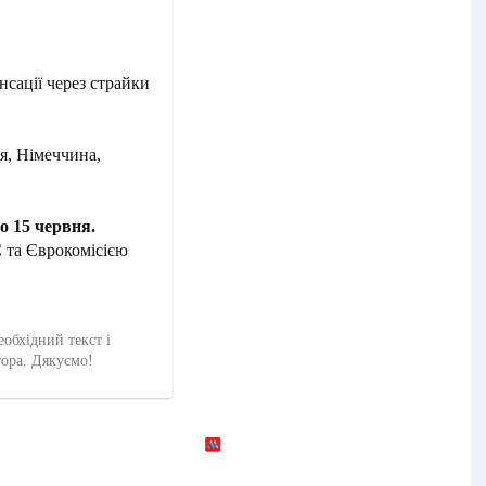
сації через страйки
я, Німеччина,
о 15 червня.
 та Єврокомісією
еобхідний текст і
тора. Дякуємо!