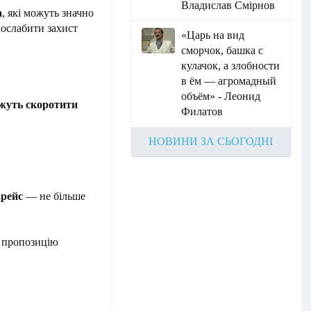
Владислав Смірнов
а
, які можуть значно
послабити захист
«Царь на вид
сморчок, башка с
кулачок, а злобности
в ём — агромадный
объём» - Леонид
ожуть скоротити
Филатов
НОВИНИ ЗА СЬОГОДНІ
 рейс
— не більше
а пропозицію