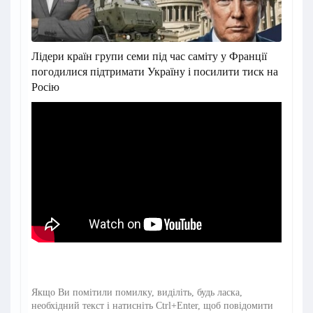
Лідери країн групи семи під час саміту у Франції
погодилися підтримати Україну і посилити тиск на
Росію
Якщо Ви помітили помилку, виділіть, будь ласка,
необхідний текст і натисніть Ctrl+Enter, щоб повідомити