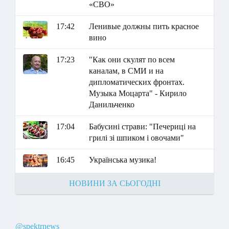
«СВО»
17:42
Ленивые должны пить красное
вино
17:23
"Как они скулят по всем
каналам, в СМИ и на
дипломатических фронтах.
Музыка Моцарта" - Кирило
Данильченко
17:04
Бабусині страви: "Печериці на
грилі зі шпиком і овочами"
16:45
Українська музика!
НОВИНИ ЗА СЬОГОДНІ
@spektrnews