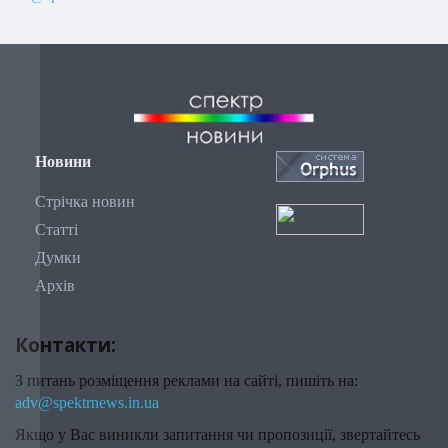
Новини
Стрічка новин
Статті
Думки
Архів
Контакти:
З питань розміщення реклами на сайті, пишіть на:
adv@spektrnews.in.ua
Якщо у Вас виникли запитання чи пропозиції, звертайтесь