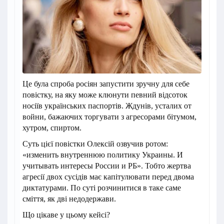
Це була спроба росіян запустити зручну для себе
повістку, на яку може клюнути певний відсоток
носіїв українських паспортів. Ждунів, усталих от
войни, бажаючих торгувати з агресорами бітумом,
хутром, спиртом.
Суть цієї повістки Олексій озвучив ротом:
«изменить внутреннюю политику Украины. И
учитывать интересы России и РБ». Тобто жертва
агресії двох сусідів має капітулювати перед двома
диктатурами. По суті розчинитися в таке саме
сміття, як дві недодержави.
Що цікаве у цьому кейсі?