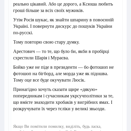
реально цікавий. Або це дорого, а Ксюша любить
гроші більше за всіх своїх мужиків.
Утім Росія шукає, як знайти шпарину в повоєнній
Україні. І повернути дискурс до пошуків України
по-русскі.
Тому повторю свою стару думку.
Арестович — то те, що було би, якби в пробірці
схрестили Шарія і Мураєва.
Бойко уже не піде в президенти — бо фотошоп не
фотошоп на бігборд, але морда уже як підошва.
Тому оце все буде окучувати Люсік.
Принагідно хочуть сказати щире «дякую»
попередникам і сучасникам укрсучполітики за те,
що вмієте знаходити хробаків у вигрібних ямах. І
розкручувати їх через тєліки у великі звьозди.
Якщо Ви помітили помилку, виділіть, будь ласка,