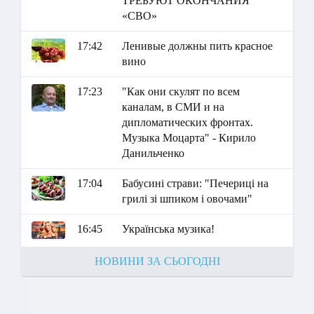
ТРЕБУЮТ ОКОНЧАНИЯ
«СВО»
17:42
Ленивые должны пить красное
вино
17:23
"Как они скулят по всем
каналам, в СМИ и на
дипломатических фронтах.
Музыка Моцарта" - Кирило
Данильченко
17:04
Бабусині страви: "Печериці на
грилі зі шпиком і овочами"
16:45
Українська музика!
НОВИНИ ЗА СЬОГОДНІ