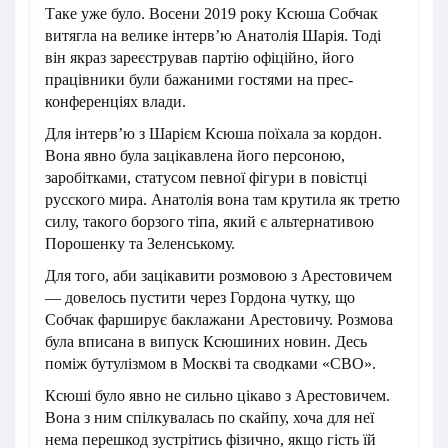
Таке уже було. Восени 2019 року Ксюша Собчак
витягла на велике інтервʼю Анатолія Шарія. Тоді
він якраз зареєстрував партію офіційно, його
працівники були бажаними гостями на прес-
конференціях влади.
Для інтервʼю з Шарієм Ксюша поїхала за кордон.
Вона явно була зацікавлена його персоною,
заробітками, статусом певної фігури в повістці
русского мира. Анатолія вона там крутила як третю
силу, такого борзого тіпа, який є альтернативою
Порошенку та Зеленському.
Для того, аби зацікавити розмовою з Арестовичем
— довелось пустити через Гордона чутку, що
Собчак фарширує баклажани Арестовичу. Розмова
була вписана в випуск Ксюшиних новин. Десь
поміж бутулізмом в Москві та сводками «СВО».
Ксюші було явно не сильно цікаво з Арестовичем.
Вона з ним спілкувалась по скайпу, хоча для неї
нема перешкод зустрітись фізично, якщо гість їй