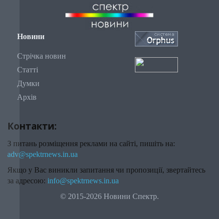
Новини
Стрічка новин
Статті
Думки
Архів
Контакти:
З питань розміщення реклами на сайті, пишіть на:
adv@spektrnews.in.ua
Якщо у Вас виникли запитання чи пропозиції, звертайтесь
за адресою:
info@spektrnews.in.ua
© 2015-2026 Новини Спектр.