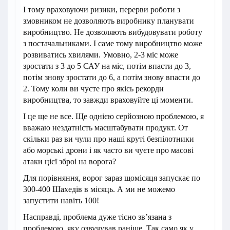
І тому враховуючи ризики, перерви роботи з
змовником не дозволяють виробнику планувати
виробництво. Не дозволяють вибудовувати роботу
з постачальниками. І саме тому виробництво може
розвиватись хвилями. Умовно, 2-3 міс може
зростати з 3 до 5 САУ на міс, потім впасти до 3,
потім знову зростати до 6, а потім знову впасти до
2. Тому коли ви чуєте про якісь рекорди
виробництва, то завжди враховуйте ці моменти.
І це ще не все. Ще однією серйозною проблемою, я
вважаю нездатність масштабувати продукт. От
скільки раз ви чули про наші круті безпілотники
або морські дрони і як часто ви чуєте про масові
атаки цієї зброі на ворога?
Для порівняння, ворог зараз щомісяця запускає по
300-400 Шахедів в місяць. А ми не можемо
запустити навіть 100!
Насправді, проблема дуже тісно зв’язана з
проблемою, яку озвучував раніше. Так само як у