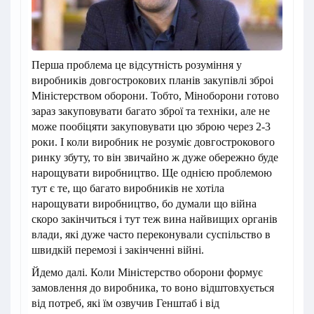
Перша проблема це відсутність розуміння у
виробників довгострокових планів закупівлі зброі
Міністерством оборони. Тобто, Міноборони готово
зараз закуповувати багато зброї та техніки, але не
може пообіцяти закуповувати цю зброю через 2-3
роки. І коли виробник не розуміє довгострокового
ринку збуту, то він звичайно ж дуже обережно буде
нарощувати виробництво. Ще однією проблемою
тут є те, що багато виробників не хотіла
нарощувати виробництво, бо думали що війна
скоро закінчиться і тут теж вина найвищих органів
влади, які дуже часто переконували суспільство в
швидкій перемозі і закінченні війні.
Йдемо далі. Коли Міністерство оборони формує
замовлення до виробника, то воно відштовхується
від потреб, які їм озвучив Генштаб і від