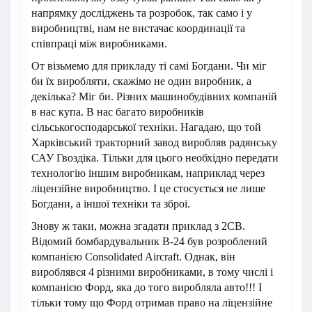
напрямку досліджень та розробок, так само і у
виробництві, нам не вистачає координації та
співпраці між виробниками.
От візьмемо для прикладу ті самі Богдани. Чи міг
би їх виробляти, скажімо не один виробник, а
декілька? Міг би. Різних машинобудівних компаній
в нас купа. В нас багато виробників
сільськогосподарської техніки. Нагадаю, що той
Харківський тракторний завод виробляв радянську
САУ Гвоздіка. Тільки для цього необхідно передати
технологію іншим виробникам, наприклад через
ліцензійне виробництво. І це стосується не лише
Богдани, а іншої техніки та зброі.
Знову ж таки, можна згадати приклад з 2СВ.
Відомий бомбардувальник B-24 був розроблений
компанією Consolidated Aircraft. Однак, він
вироблявся 4 різними виробниками, в тому числі і
компанією Форд, яка до того виробляла авто!!! І
тільки тому що Форд отримав право на ліцензійне