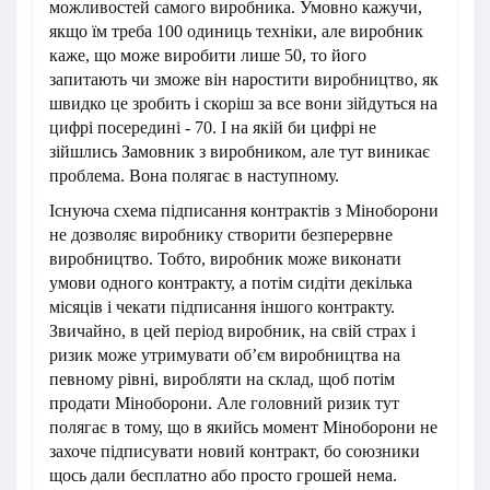
можливостей самого виробника. Умовно кажучи,
якщо їм треба 100 одиниць техніки, але виробник
каже, що може виробити лише 50, то його
запитають чи зможе він наростити виробництво, як
швидко це зробить і скоріш за все вони зійдуться на
цифрі посередині - 70. І на якій би цифрі не
зійшлись Замовник з виробником, але тут виникає
проблема. Вона полягає в наступному.
Існуюча схема підписання контрактів з Міноборони
не дозволяє виробнику створити безперервне
виробництво. Тобто, виробник може виконати
умови одного контракту, а потім сидіти декілька
місяців і чекати підписання іншого контракту.
Звичайно, в цей період виробник, на свій страх і
ризик може утримувати об’єм виробництва на
певному рівні, виробляти на склад, щоб потім
продати Міноборони. Але головний ризик тут
полягає в тому, що в якийсь момент Міноборони не
захоче підписувати новий контракт, бо союзники
щось дали бесплатно або просто грошей нема.