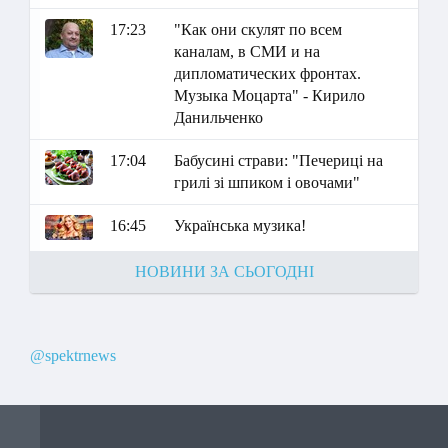
17:23
"Как они скулят по всем
каналам, в СМИ и на
дипломатических фронтах.
Музыка Моцарта" - Кирило
Данильченко
17:04
Бабусині страви: "Печериці на
грилі зі шпиком і овочами"
16:45
Українська музика!
НОВИНИ ЗА СЬОГОДНІ
@spektrnews