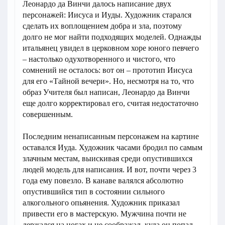
Леонардо да Винчи далось написание двух
персонажей: Иисуса и Иуды. Художник старался
сделать их воплощением добра и зла, поэтому
долго не мог найти подходящих моделей. Однажды
итальянец увидел в церковном хоре юного певчего
– настолько одухотворенного и чистого, что
сомнений не осталось: вот он – прототип Иисуса
для его «Тайной вечери». Но, несмотря на то, что
образ Учителя был написан, Леонардо да Винчи
еще долго корректировал его, считая недостаточно
совершенным.
Последним ненаписанным персонажем на картине
оставался Иуда. Художник часами бродил по самым
злачным местам, выискивая среди опустившихся
людей модель для написания. И вот, почти через 3
года ему повезло. В канаве валялся абсолютно
опустившийся тип в состоянии сильного
алкогольного опьянения. Художник приказал
привести его в мастерскую. Мужчина почти не
держался на ногах и не соображал, куда он попал.