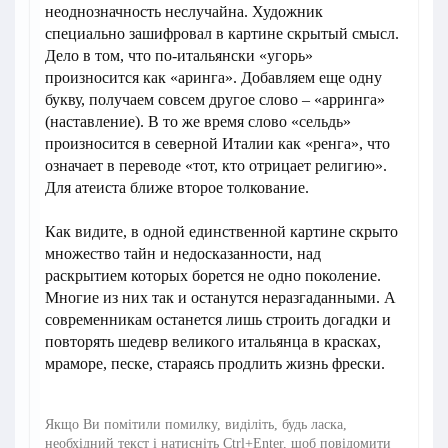
неоднозначность неслучайна. Художник
специально зашифровал в картине скрытый смысл.
Дело в том, что по-итальянски «угорь»
произносится как «аринга». Добавляем еще одну
букву, получаем совсем другое слово – «арринга»
(наставление). В то же время слово «сельдь»
произносится в северной Италии как «ренга», что
означает в переводе «тот, кто отрицает религию».
Для атеиста ближе второе толкование.
Как видите, в одной единственной картине скрыто
множество тайн и недосказанности, над
раскрытием которых борется не одно поколение.
Многие из них так и останутся неразгаданными. А
современникам останется лишь строить догадки и
повторять шедевр великого итальянца в красках,
мраморе, песке, стараясь продлить жизнь фрески.
Якщо Ви помітили помилку, виділіть, будь ласка,
необхідний текст і натисніть Ctrl+Enter, щоб повідомити