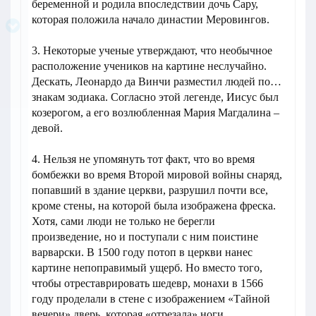
беременной и родила впоследствии дочь Сару,
которая положила начало династии Меровингов.
3. Некоторые ученые утверждают, что необычное
расположение учеников на картине неслучайно.
Дескать, Леонардо да Винчи разместил людей по…
знакам зодиака. Согласно этой легенде, Иисус был
козерогом, а его возлюбленная Мария Магдалина –
девой.
4. Нельзя не упомянуть тот факт, что во время
бомбежки во время Второй мировой войны снаряд,
попавший в здание церкви, разрушил почти все,
кроме стены, на которой была изображена фреска.
Хотя, сами люди не только не берегли
произведение, но и поступали с ним поистине
варварски. В 1500 году потоп в церкви нанес
картине непоправимый ущерб. Но вместо того,
чтобы отреставрировать шедевр, монахи в 1566
году проделали в стене с изображением «Тайной
вечери» дверь, которая «отрезала» ноги