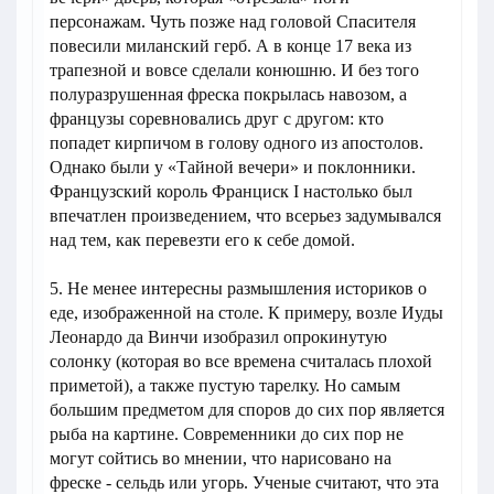
персонажам. Чуть позже над головой Спасителя
повесили миланский герб. А в конце 17 века из
трапезной и вовсе сделали конюшню. И без того
полуразрушенная фреска покрылась навозом, а
французы соревновались друг с другом: кто
попадет кирпичом в голову одного из апостолов.
Однако были у «Тайной вечери» и поклонники.
Французский король Франциск I настолько был
впечатлен произведением, что всерьез задумывался
над тем, как перевезти его к себе домой.
5. Не менее интересны размышления историков о
еде, изображенной на столе. К примеру, возле Иуды
Леонардо да Винчи изобразил опрокинутую
солонку (которая во все времена считалась плохой
приметой), а также пустую тарелку. Но самым
большим предметом для споров до сих пор является
рыба на картине. Современники до сих пор не
могут сойтись во мнении, что нарисовано на
фреске - сельдь или угорь. Ученые считают, что эта