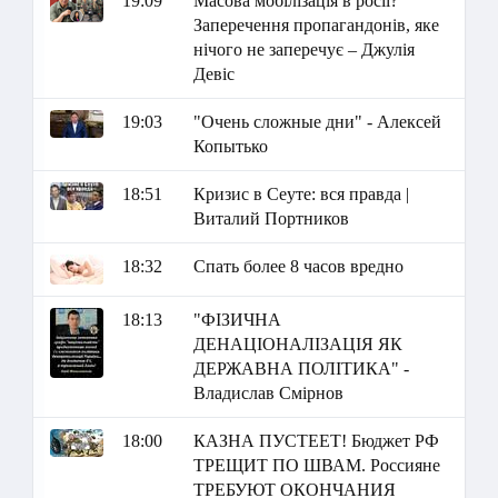
19:09
Масова мобілізація в росії?
Заперечення пропагандонів, яке
нічого не заперечує – Джулія
Девіс
19:03
"Очень сложные дни" - Алексей
Копытько
18:51
Кризис в Сеуте: вся правда |
Виталий Портников
18:32
Спать более 8 часов вредно
18:13
"ФІЗИЧНА
ДЕНАЦІОНАЛІЗАЦІЯ ЯК
ДЕРЖАВНА ПОЛІТИКА" -
Владислав Смірнов
18:00
КАЗНА ПУСТЕЕТ! Бюджет РФ
ТРЕЩИТ ПО ШВАМ. Россияне
ТРЕБУЮТ ОКОНЧАНИЯ