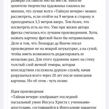
размеры составили 880 на 460 см. Многие
ценители творчества художника сошлись во
мнении, что лучше всего «Тайную вечерю» можно
рассмотреть, если отойти на 9 метров в сторону и
приподняться 3,5 метров вверх. Тем более, что
посмотреть есть на что. Уже при жизни автора
фреска считалась его лучшим произведением. Хотя,
назвать картину фреской было бы неправильным.
Дело в том, что Леонардо да Винчи писал
произведение не на мокрой штукатурке, а на сухой,
чтобы иметь возможность редактировать ее
несколько раз. Для этого художник нанес на стену
толстый слой яичной темпры, которая
впоследствии сослужила дурную службу, начав
разрушаться всего через 20 лет после написания
картины. Но об этом - чуть позже.
Идея произведения
«Тайная вечеря» изображает последний
пасхальный ужин Иисуса Христа с учениками-
апостолами, состоявшийся в Иерусалиме накануне