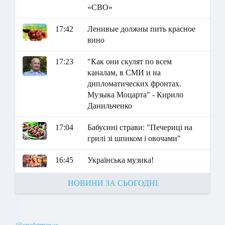
«СВО»
17:42
Ленивые должны пить красное
вино
17:23
"Как они скулят по всем
каналам, в СМИ и на
дипломатических фронтах.
Музыка Моцарта" - Кирило
Данильченко
17:04
Бабусині страви: "Печериці на
грилі зі шпиком і овочами"
16:45
Українська музика!
НОВИНИ ЗА СЬОГОДНІ