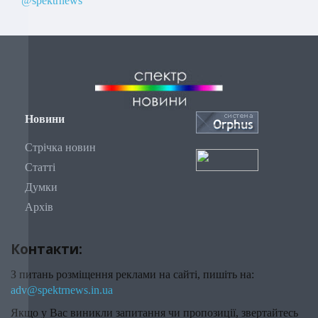
@spektrnews
Новини
Стрічка новин
Статті
Думки
Архів
Контакти:
З питань розміщення реклами на сайті, пишіть на:
adv@spektrnews.in.ua
Якщо у Вас виникли запитання чи пропозиції, звертайтесь