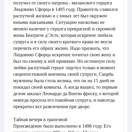
получил от своего патрона - миланского герцога
Людовико Сфорца в 1495 году. Правитель славился
распутной жизнью и с юных лет был окружен
юными вакханками. Ситуацию нисколько не
меняло наличие у герцога прекрасной и скромной
жены Беатриче д’Эсте, которая искренне любила
супруга и в силу своего кроткого нрава не могла
перечить его образу жизни. Надо признать, что
Людовико Сфорца искренне почитал свою жену и
был по-своему к ней привязан. Но истинную силу
любви распутный герцог ощутил только в момент
скоропостижной кончины своей супруги. Скорбь
мужчины была столь велика, что он на 15 дней не
покидал своей комнаты. А когда вышел, то первым
делом заказал Леонардо да Винчи фреску, о которой
некогда просила его покойная супруга, и навсегда
прекратил все развлечения при дворе.
Тайная вечеря в трапезной
Произведение было выполнено в 1498 году. Его