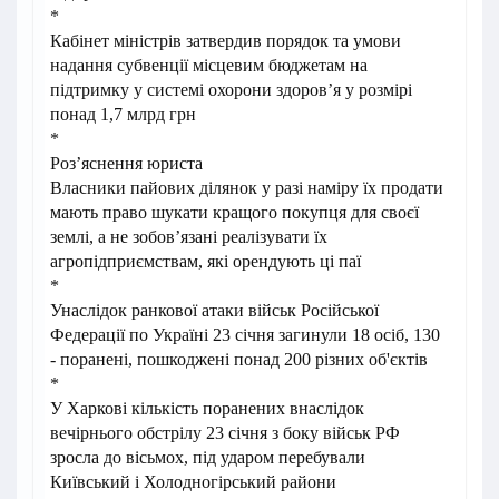
*
Кабінет міністрів затвердив порядок та умови
надання субвенції місцевим бюджетам на
підтримку у системі охорони здоров’я у розмірі
понад 1,7 млрд грн
*
Роз’яснення юриста
Власники пайових ділянок у разі наміру їх продати
мають право шукати кращого покупця для своєї
землі, а не зобов’язані реалізувати їх
агропідприємствам, які орендують ці паї
*
Унаслідок ранкової атаки військ Російської
Федерації по Україні 23 січня загинули 18 осіб, 130
- поранені, пошкоджені понад 200 різних об'єктів
*
У Харкові кількість поранених внаслідок
вечірнього обстрілу 23 січня з боку військ РФ
зросла до вісьмох, під ударом перебували
Київський і Холодногірський райони