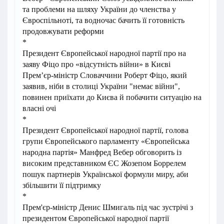
та проблеми на шляху України до членства у
Євроспільноті, та водночас бачить її готовність
продовжувати реформи
*
Президент Європейської народної партії про на
заяву Фіцо про «відсутність війни» в Києві
Прем’єр-міністр Словаччини Роберт Фіцо, який
заявив, ніби в столиці України "немає війни",
повинен приїхати до Києва й побачити ситуацію на
власні очі
*
Президент Європейської народної партії, голова
групи Європейського парламенту «Європейська
народна партія» Манфред Вебер обговорить із
високим представником ЄС Жозепом Боррелем
пошук партнерів Української формули миру, аби
збільшити її підтримку
*
Прем'єр-міністр Денис Шмигаль під час зустрічі з
президентом Європейської народної партії