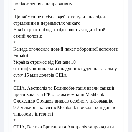
повідомлення є неправдивим
*
Щонайменше вісім людей загинули внаслідок
стрілянини в передмістях Чикаго
У всіх трьох епізодах підозрюється один і той
самий чоловік
*
Канада оголосила новий пакет оборонної допомоги
Україні
Україна отримає від Канади 10
багатофункціональних надувних суден на загальну
суму 15 млн доларів США
*
США, Австралія та Великобританія ввели санкції
проти хакера з РФ за злом компанії Medibank
Олександр Єрмаков викрав особисту інформацію
9,7 мільйона клієнтів Medibank і виклав їхні дані в
тіньовому інтернеті
*
США, Велика Британія та Австралія запровадили