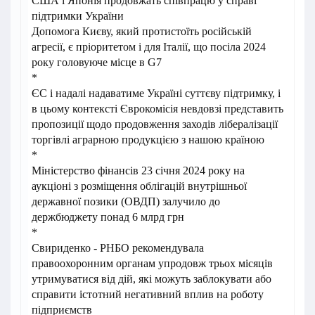
США і Японія продовжать співпрацю у справі
підтримки України
Допомога Києву, який протистоїть російській
агресії, є пріоритетом і для Італії, що посіла 2024
року головуюче місце в G7
*
ЄС і надалі надаватиме Україні суттєву підтримку, і
в цьому контексті Єврокомісія невдовзі представить
пропозиції щодо продовження заходів лібералізації
торгівлі аграрною продукцією з нашою країною
*
Міністерство фінансів 23 січня 2024 року на
аукціоні з розміщення облігацій внутрішньої
державної позики (ОВДП) залучило до
держбюджету понад 6 млрд грн
*
Свириденко - РНБО рекомендувала
правоохоронним органам упродовж трьох місяців
утримуватися від дій, які можуть заблокувати або
справити істотний негативний вплив на роботу
підприємств