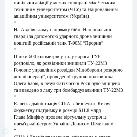
цивільної авіації у межах співпраці між Чеським
технічним університетом (ЧТУ) та Національним
авіаційним університетом (Україна)
*
На Авдіївському напрямку бійці Національної
гвардії за допомогою ударного дрона знищили
новітній російський танк Т-90М “Прорив”
*
Пішки 600 кілометрів у тилу ворога: ГУР
розповіло, як розвідники знищили ТУ-22М3
Головне управління розвідки Міноборони розкрило
деталі операції, проведеної групою полковника
Олега Бабія, в результаті чого в Росії було знищено
та виведено з ладу три бомбардувальники ТУ-22М3
*
Єллен: адміністрація США забезпечить Києву
бюджетну підтримку в розмірі $11,8 млрд
Глава Мінфіну провела віртуальну зустріч із
прем'єр-міністром України Денисом Шмигалем
*