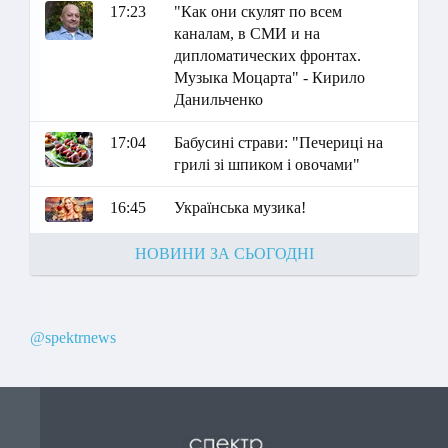
17:23
"Как они скулят по всем
каналам, в СМИ и на
дипломатических фронтах.
Музыка Моцарта" - Кирило
Данильченко
17:04
Бабусині страви: "Печериці на
грилі зі шпиком і овочами"
16:45
Українська музика!
НОВИНИ ЗА СЬОГОДНІ
@spektrnews