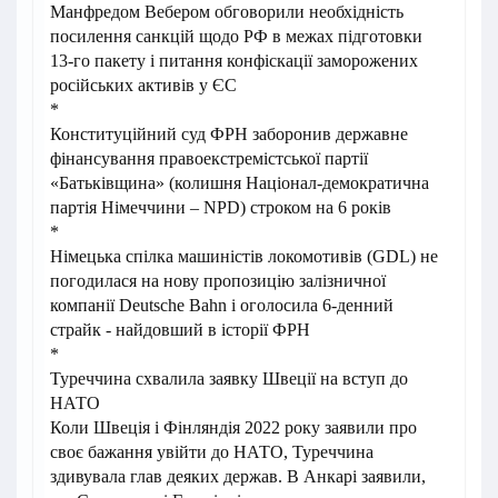
Манфредом Вебером обговорили необхідність
посилення санкцій щодо РФ в межах підготовки
13-го пакету і питання конфіскації заморожених
російських активів у ЄС
*
Конституційний суд ФРН заборонив державне
фінансування правоекстремістської партії
«Батьківщина» (колишня Націонал-демократична
партія Німеччини – NPD) строком на 6 років
*
Німецька спілка машиністів локомотивів (GDL) не
погодилася на нову пропозицію залізничної
компанії Deutsche Bahn і оголосила 6-денний
страйк - найдовший в історії ФРН
*
Туреччина схвалила заявку Швеції на вступ до
НАТО
Коли Швеція і Фінляндія 2022 року заявили про
своє бажання увійти до НАТО, Туреччина
здивувала глав деяких держав. В Анкарі заявили,