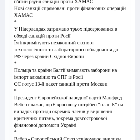
п'ятий раунд санкцій проти ХАМАС
Нові санкції спрямовані проти фінансових операцій
ХАМАС
*
У Нідерландах затримано трьох підозрюваних в
обході санкцій проти Росії
Їм інкримінують незаконний експорт
технологічного та лабораторного обладнання до
РФ через країни Східної Європи
*
Польща та країни Балтії вимагають заборони на
імпорт алюмінію та СПГ із Росії
ЄС готує 13-й пакет санкцій проти Москви
*
Президент Європейської народної партії Манфред
Вебер вважає, що Євросоюзу потрібен “план Б” на
випадок протидії окремих членів у вирішенні
критичних питань, зокрема довгострокової
фінансової допомоги Україні
*
Вебер - Європейський Союз усвідомлює виклики