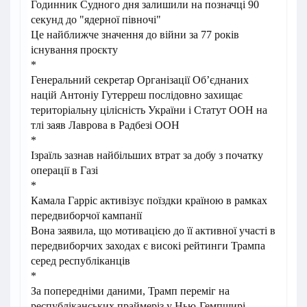
Годинник Судного дня залишили на позначці 90
секунд до "ядерної півночі"
Це
найближче значення до війни за 77 років
існування проєкту
*
Генеральний секретар Організації Об’єднаних
націй Антоніу Гутерреш послідовно захищає
територіальну цілісність України і Статут ООН на
тлі заяв Лаврова в Радбезі ООН
*
Ізраїль зазнав найбільших втрат за добу з початку
операції в Газі
*
Камала Гарріс активізує поїздки країною в рамках
передвиборчої кампанії
Вона заявила, що мотивацією до її активної участі в
передвиборчих заходах є високі рейтинги Трампа
серед республіканців
*
За попередніми даними, Трамп переміг на
республіканських праймеріз у Нью-Гемпширі