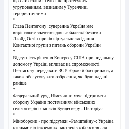
що Стокгольм і Гельсінкі протегують
угрупованням, визнаним у Туреччині
терористичними
*
Глава Пентагону: суверенна Україна має
вирішальне значення для глобальної безпеки
Ллойд Остін провів віртуальне засідання
Контактної групи з питань оборони України
*
Відсутність рішення Конгресу США про подальшу
допомогу Україні впливає на спроможності
Пентагону передавати ЗСУ зброю й боєприпаси, а
також обслуговувати озброєння, які були надані
раніше
*
Федеральний уряд Німеччини хоче підтримати
оборону України постачанням військових
гелікоптерів із запасів Бундесверу - Пісторіус
*
Міноборони - про підсумки «Рамштайну»: Україна
отримає від іноземних партнерів озброєння для