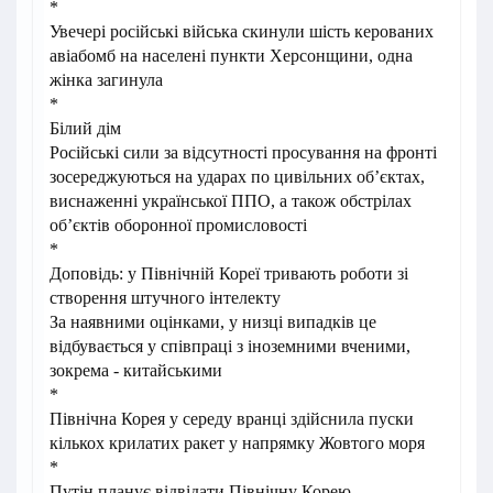
*
Увечері російські війська скинули шість керованих
авіабомб на населені пункти Херсонщини, одна
жінка загинула
*
Білий дім
Російські сили за відсутності просування на фронті
зосереджуються на ударах по цивільних об’єктах,
виснаженні української ППО, а також обстрілах
об’єктів оборонної промисловості
*
Доповідь: у Північній Кореї тривають роботи зі
створення штучного інтелекту
За наявними оцінками, у низці випадків це
відбувається у співпраці з іноземними вченими,
зокрема - китайськими
*
Північна Корея у середу вранці здійснила пуски
кількох крилатих ракет у напрямку Жовтого моря
*
Путін планує відвідати Північну Корею