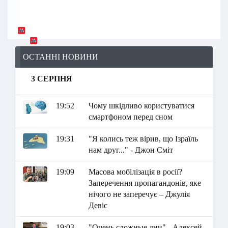
ОСТАННІ НОВИНИ
3 СЕРПНЯ
19:52
Чому шкідливо користуватися
смартфоном перед сном
19:31
"Я колись теж вірив, що Ізраїль
нам друг..." - Джон Сміт
19:09
Масова мобілізація в росії?
Заперечення пропагандонів, яке
нічого не заперечує – Джулія
Девіс
19:03
"Очень сложные дни" - Алексей