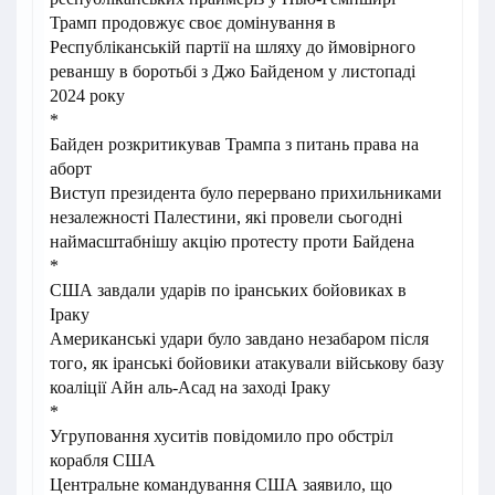
Трамп продовжує своє домінування в
Республіканській партії на шляху до ймовірного
реваншу в боротьбі з Джо Байденом у листопаді
2024 року
*
Байден розкритикував Трампа з питань права на
аборт
Виступ президента було перервано прихильниками
незалежності Палестини, які провели сьогодні
наймасштабнішу акцію протесту проти Байдена
*
США завдали ударів по іранських бойовиках в
Іраку
Американські удари було завдано незабаром після
того, як іранські бойовики атакували військову базу
коаліції Айн аль-Асад на заході Іраку
*
Угруповання хуситів повідомило про обстріл
корабля США
Центральне командування США заявило, що