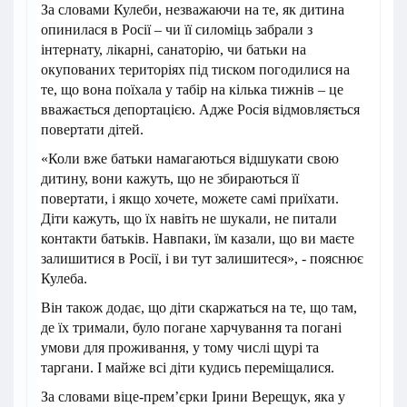
За словами Кулеби, незважаючи на те, як дитина
опинилася в Росії – чи її силоміць забрали з
інтернату, лікарні, санаторію, чи батьки на
окупованих територіях під тиском погодилися на
те, що вона поїхала у табір на кілька тижнів – це
вважається депортацією. Адже Росія відмовляється
повертати дітей.
«Коли вже батьки намагаються відшукати свою
дитину, вони кажуть, що не збираються її
повертати, і якщо хочете, можете самі приїхати.
Діти кажуть, що їх навіть не шукали, не питали
контакти батьків. Навпаки, їм казали, що ви маєте
залишитися в Росії, і ви тут залишитеся», - пояснює
Кулеба.
Він також додає, що діти скаржаться на те, що там,
де їх тримали, було погане харчування та погані
умови для проживання, у тому числі щурі та
таргани. І майже всі діти кудись переміщалися.
За словами віце-прем’єрки Ірини Верещук, яка у