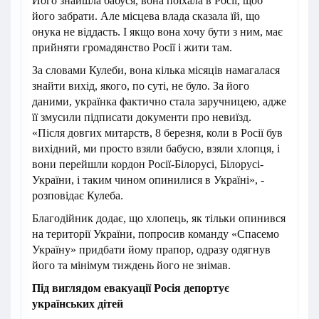
Його знайшла бабуся, вона поїхала в Росії, щоб
його забрати. Але місцева влада сказала їй, що
онука не віддасть. І якщо вона хочу бути з ним, має
прийняти громадянство Росії і жити там.
За словами Кулеби, вона кілька місяців намагалася
знайти вихід, якого, по суті, не було. За його
даними, українка фактично стала заручницею, адже
її змусили підписати документи про невиїзд.
«Після довгих митарств, 8 березня, коли в Росії був
вихідний, ми просто взяли бабусю, взяли хлопця, і
вони перейшли кордон Росії-Білорусі, Білорусі-
України, і таким чином опинилися в Україні», -
розповідає Кулеба.
Благодійник додає, що хлопець, як тільки опинився
на території України, попросив команду «Спасемо
Україну» придбати йому прапор, одразу одягнув
його та мінімум тиждень його не знімав.
Під виглядом евакуації Росія депортує
українських дітей