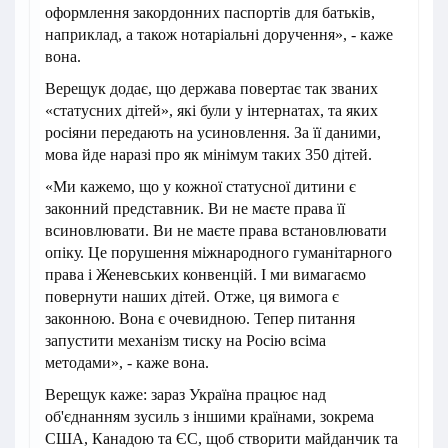
оформлення закордонних паспортів для батьків,
наприклад, а також нотаріальні доручення», - каже
вона.
Верещук додає, що держава повертає так званих
«статусних дітей», які були у інтернатах, та яких
росіяни передають на усиновлення. За її даними,
мова йде наразі про як мінімум таких 350 дітей.
«Ми кажемо, що у кожної статусної дитини є
законний представник. Ви не маєте права її
всиновлювати. Ви не маєте права встановлювати
опіку. Це порушення міжнародного гуманітарного
права і Женевських конвенцій. І ми вимагаємо
повернути наших дітей. Отже, ця вимога є
законною. Вона є очевидною. Тепер питання
запустити механізм тиску на Росію всіма
методами», - каже вона.
Верещук каже: зараз Україна працює над
об'єднанням зусиль з іншими країнами, зокрема
США, Канадою та ЄС, щоб створити майданчик та