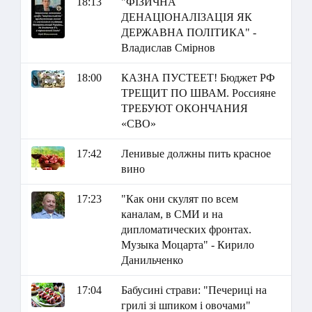
18:13
"ФІЗИЧНА
ДЕНАЦІОНАЛІЗАЦІЯ ЯК
ДЕРЖАВНА ПОЛІТИКА" -
Владислав Смірнов
18:00
КАЗНА ПУСТЕЕТ! Бюджет РФ
ТРЕЩИТ ПО ШВАМ. Россияне
ТРЕБУЮТ ОКОНЧАНИЯ
«СВО»
17:42
Ленивые должны пить красное
вино
17:23
"Как они скулят по всем
каналам, в СМИ и на
дипломатических фронтах.
Музыка Моцарта" - Кирило
Данильченко
17:04
Бабусині страви: "Печериці на
грилі зі шпиком і овочами"