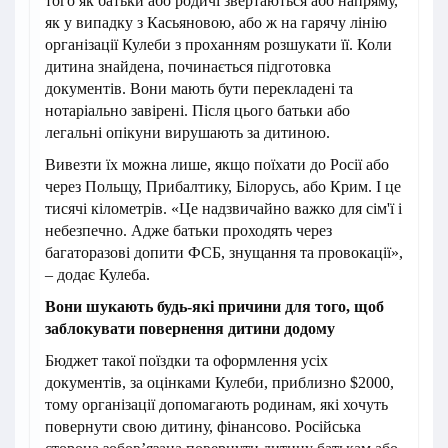
того як батьки або родичі звертаються або напряму,
як у випадку з Касьяновою, або ж на гарячу лінію
організації Кулеби з проханням розшукати її. Коли
дитина знайдена, починається підготовка
документів. Вони мають бути перекладені та
нотаріально завірені. Після цього батьки або
легальні опікуни вирушають за дитиною.
Вивезти їх можна лише, якщо поїхати до Росії або
через Польщу, Прибалтику, Білорусь, або Крим. І це
тисячі кілометрів. «Це надзвичайно важко для сім'ї і
небезпечно. Адже батьки проходять через
багаторазові допити ФСБ, знущання та провокації»,
– додає Кулеба.
Вони шукають будь-які причини для того, щоб
заблокувати повернення дитини додому
Бюджет такої поїздки та оформлення усіх
документів, за оцінками Кулеби, приблизно $2000,
тому організації допомагають родинам, які хочуть
повернути свою дитину, фінансово. Російська