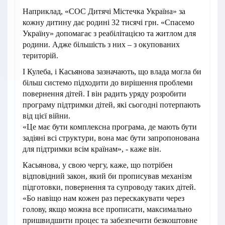
Наприклад, «СОС Дитячі Містечка Україна» за
кожну дитину дає родині 32 тисячі грн. «Спасемо
Україну» допомагає з реабілітацією та житлом для
родини. Адже більшість з них – з окупованих
територій.
І Кулеба, і Касьянова зазначають, що влада могла би
більш системо підходити до вирішення проблеми
повернення дітей. І він радить уряду розробити
програму підтримки дітей, які сьогодні потерпають
від цієї війни.
«Це має бути комплексна програма, де мають бути
задіяні всі структури, вона має бути запропонована
для підтримки всім країнам», - каже він.
Касьянова, у свою чергу, каже, що потрібен
відповідний закон, який би прописував механізм
підготовки, повернення та супроводу таких дітей.
«Бо навіщо нам кожен раз перескакувати через
голову, якщо можна все прописати, максимально
пришвидшити процес та забезпечити безкоштовне