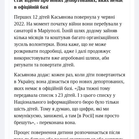
стає відомо про нових депортованих, яких немає
в офіційній базі
Перших 12 дітей Касьянова повернула у червні
2022. На момент початку війни вони перебували у
санаторії в Маріуполі. Їхній шлях додому зайняв
кілька місяців та коштував багато організаційних
зусиль волонтерки. Вона каже, що не може
розкривати подробиці, адже і далі продовжує
використовувати вже апробовані шляхи, аби
рятувати та повертати дітей.
Касьянова додає: кожен раз, коли діти повертаються
в Україну, вона дізнається про нових депортованих,
яких немає в офіційній базі. «Два тижні тому
передавала список з 23 дітей. І з цього списку у
Національного інформаційного бюро було тільки
шість дітей. Тому я думаю, що цифри, які ми
комунікуємо, занижені, а там [в Росії] нам просто
брешуть», - переконана вона.
Процес повернення дитини розпочинається після