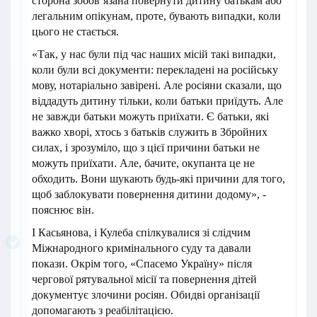
сторона зобов’язана повернути дитину батькам або
легальним опікунам, проте, бувають випадки, коли
цього не стається.
«Так, у нас були під час наших місій такі випадки,
коли були всі документи: перекладені на російську
мову, нотаріально завірені. Але росіяни сказали, що
віддадуть дитину тільки, коли батьки приїдуть. Але
не завжди батьки можуть приїхати. Є батьки, які
важко хворі, хтось з батьків служить в Збройних
силах, і зрозуміло, що з цієї причини батьки не
можуть приїхати. Але, бачите, окупанта це не
обходить. Вони шукають будь-які причини для того,
щоб заблокувати повернення дитини додому», -
пояснює він.
І Касьянова, і Кулеба спілкувалися зі слідчим
Міжнародного кримінального суду та давали
покази. Окрім того, «Спасемо Україну» після
чергової рятувальної місії та повернення дітей
документує злочини росіян. Обидві організації
допомагають з реабілітацією.