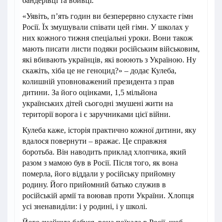
бандерівці та вбивці.
«Уявіть, п’ять годин ви безперервно слухаєте гімн
Росії. Їх змушували співати цей гімн. У школах у
них кожного тижня спеціальні уроки. Вони також
мають писати листи подяки російським військовим,
які вбивають українців, які воюють з Україною. Ну
скажіть, хіба це не геноцид?» – додає Кулеба,
колишній уповноважений президента з прав
дитини. За його оцінками, 1,5 мільйона
українських дітей сьогодні змушені жити на
території ворога і є заручниками цієї війни.
Кулеба каже, історія практично кожної дитини, яку
вдалося повернути – вражає. Це справжня
боротьба. Він наводить приклад хлопчика, який
разом з мамою був в Росії. Після того, як вона
померла, його віддали у російську прийомну
родину. Його прийомний батько служив в
російській армії та воював проти України. Хлопця
усі зненавиділи: і у родині, і у школі.