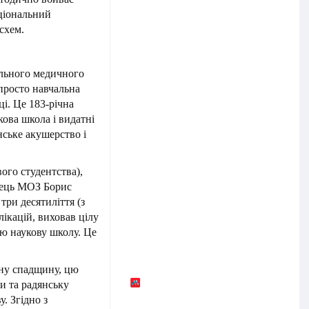
ціональний
схем.
ального медичного
просто навчальна
ці. Це 183-річна
кова школа і видатні
нське акушерство і
вого студентства),
вець МОЗ Борис
ри десятиліття (з
лікацій, виховав цілу
ню наукову школу. Це
ьну спадщину, цю
ни та радянську
. Згідно з