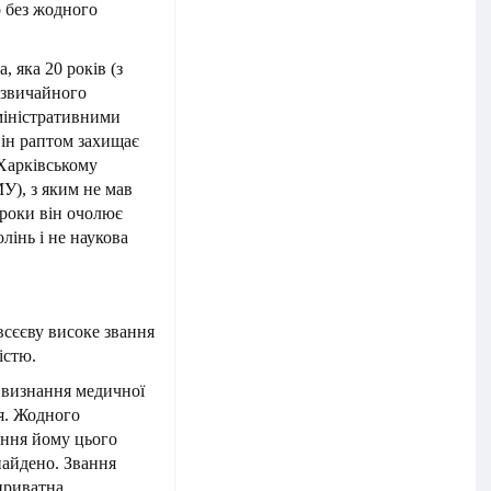
 без жодного
у.
 яка 20 років (з
 звичайного
міністративними
він раптом захищає
 Харківському
У), з яким не мав
 роки він очолює
лінь і не наукова
.
овсєєву високе звання
істю.
е визнання медичної
тя. Жодного
ння йому цього
найдено. Звання
приватна