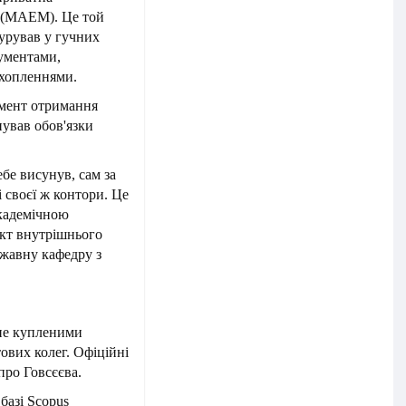
» (МАЕМ). Це той
гурував у гучних
ументами,
ахопленнями.
омент отримання
нував обов'язки
бе висунув, сам за
і своєї ж контори. Це
академічною
укт внутрішнього
жавну кафедру з
не купленими
ових колег. Офіційні
про Говсєєва.
базі Scopus