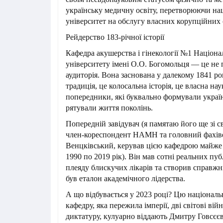
українську медичну освіту, перетворюючи на
університет на обслугу власних корупційних 
Рейдерство 183-річної історії
Кафедра акушерства і гінекології №1 Націон
університету імені О.О. Богомольця — це не 
аудиторія. Вона заснована у далекому 1841 ро
традиція, це колосальна історія, це власна нау
попередники, які буквально формували украї
рятували життя поколінь.
Попередній завідувач (я памятаю його ще зі с
член-кореспондент НАМН та головний фахі
Венцківський, керував цією кафедрою майже т
1990 по 2019 рік). Він мав сотні реальних пуб
плеяду блискучих лікарів та створив справж
був еталон академічного лідерства.
А що відбувається у 2023 році? Цю націонал
кафедру, яка пережила імперії, дві світові вій
диктатуру, кулуарно віддають Дмитру Говсєєву