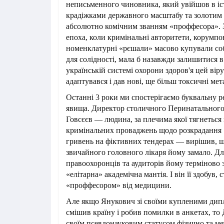
неписьменного чиновника, який увійшов в іс
крадіжками державного масштабу та золотим 
абсолютно комічним званням «проффесора». З
епоха, коли кримінальні авторитети, корумпо
номенклатурні «рєшали» масово купували соб
для солідності, мала б назавжди залишитися 
українській системі охорони здоров'я цей вір
адаптувався і дав нові, ще більш токсичні мет
Останні 3 роки ми спостерігаємо буквальну р
явища. Директор столичного Перинатальног
Говсєєв — людина, за плечима якої тягнетьс
кримінальних проваджень щодо розкрадання 
гривень на фіктивних тендерах — вирішив, 
звичайного головного лікаря йому замало. Дл
правоохоронців та аудиторів йому терміново 
«елітарна» академічна мантія. І він її здобув
«проффесором» від медицини.
Але якщо Янукович зі своїми купленими дип
смішив країну і робив помилки в анкетах, то
своїм псевдонауковим статусом фізично та м