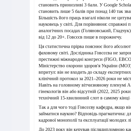
становить принизливі 3 бали. У Google Schola
становить лише 5 балів при понад 140 так зва
Більшість його праць взагалі ніколи не циту
науковець у світі. Для порівняння: справжні 
аналогічних посадах (Голяновський, Гладчук
від 12 до 20+. Говсєєв пише в порожнечу.
Ця статистична прірва пояснює його абсолют
фаховому світі. Дослідника Говсєєва не запр
престижні міжнародні конгреси (FIGO, EBC
Міністерство охорони здоров'я України (МОЗ)
впритул: він не входить до складу експертних
клінічний протокол за 2021–2026 роки не міс
Навіть на головному вітчизняному пленумі Ас
гінекологів він або відсутній (2022, 2025 роки
технічний 15-хвилинний слот в самому кінці
Так а для чого тоді Говсєєву кафедра, якщо ві
займатися наукою? Відповідь прагматична: д
кадрової монополії та експлуатації молодих лі
До 2023 року він керував післядипломною каф