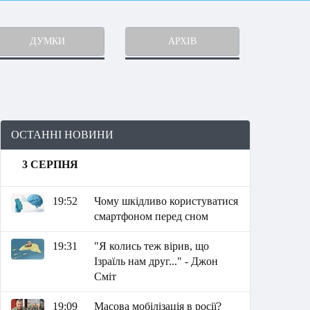
ДУМКИ
АРХІВ
ОСТАННІ НОВИНИ
3 СЕРПНЯ
19:52
Чому шкідливо користуватися
смартфоном перед сном
19:31
"Я колись теж вірив, що
Ізраїль нам друг..." - Джон
Сміт
19:09
Масова мобілізація в росії?