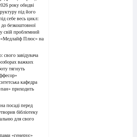
2026 року обидві
труктуру під його
ід себе весь цикл:
п до безкоштовної
 у свій проблемний
у «Медлайф Плюс» на
: свого завідувача
 розборах важких
боту тягнуть
оффесор»
ситетська кафедра
 «пан» приходить
на посаді перед
творив бібліотеку
альню для свого
мпами «генерує»