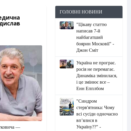
ГОЛОВНІ НОВИНИ
едична
адислав
"Цікаву статтю
написав 7-й
найбагатший
боярин Московії" -
Джон Сміт
Україна не програє.
росія не перемагає.
Динаміка змінилася,
і це змінює все –
Енн Епплбом
"Синдром
стерв'ятника: Чому
всі сусіди одночасно
вп’ялися в
Україну??" -
нуковича —