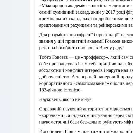
«Міжнародна академія екології та медицини
самий сумнівний заклад, який у 2017 році фі
кримінальних скандалах із підробленими док
арештованими рахунками та рейдерськими з
Для розуміння шизофренії і профанації: на м
звання у цій приватній академії Говсєєв вико
ректора і особисто очолював Вчену раду!
Тобто Говсєєв — це «проффесор», який сам се
себе проголосував і сам себе привітав на сайт
абсолютний конфлікт інтересів і наруга над 
доброчесністю. А тепер цей паперовий прод
корпоративного «самопомазання» очолив дер
183-річною історією.
Науковець, якого не існує
Справжній науковий авторитет вимірюється 
«корочками», а індексом цитування серед світ
наукометричні бази безжально руйнують міф 
Його індекс Гірша у престижній міжнародній 