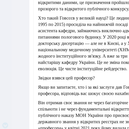
відкритими даними, це призначення пройшло
прозорого та відкритого публічного конкурс
Хто такий Говсєєв у великій науці? Це людина,
1995 по 2015) просиділа на найнижчій посаді
асистента кафедри, займаючись виключно ад
питаннями пологового будинку. У 2020 році 
докторську дисертацію — але не в Києві, а у
національному медичному університеті (ХНМ
жодного інституційного зв'язку. А вже за три
найстарішу кафедру України. Це не зміна поко
еволюція. Це чисте інституційне рейдерство
Звідки взявся цей професор?
Якщо ви запитаєте, хто і за які заслуги дав Г
професора, відповідь вас шокує своєю нахабн
Він отримав своє звання не через багаторічн
спільноти і не через фундаментальні відкрит
публічного наказу МОН України про присвоє
державного звання у відкритих реєстрах не з
«професора» у квітні 2021 року йому видала 