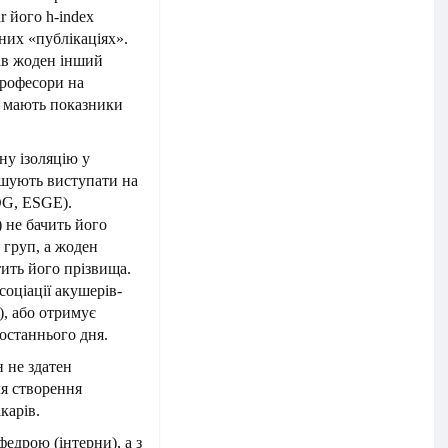
r його h-index
них «публікаціях».
вав жоден інший
професори на
) мають показники
ну ізоляцію у
ошують виступати на
OG, ESGE).
 не бачить його
 груп, а жоден
тить його прізвища.
оціації акушерів-
), або отримує
 останнього дня.
н не здатен
ля створення
карів.
едрою (інтерни), а з