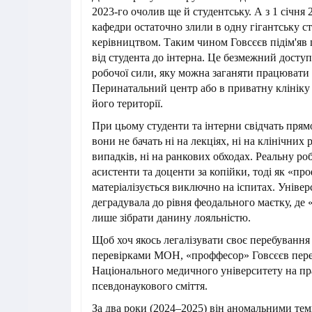
2023-го очолив ще й студентську. А з 1 січня 
кафедри остаточно злили в одну гігантську с
керівництвом. Таким чином Говсєєв підім'яв п
від студента до інтерна. Це безмежний досту
робочої сили, яку можна заганяти працювати
Перинатальний центр або в приватну клінік
його території.
При цьому студенти та інтерни свідчать прямо
вони не бачать ні на лекціях, ні на клінічних
випадків, ні на ранкових обходах. Реальну ро
асистенти та доценти за копійки, тоді як «пр
матеріалізується виключно на іспитах. Універ
деградувала до рівня феодального маєтку, де
лише зібрати данину лояльністю.
Щоб хоч якось легалізувати своє перебування 
перевірками МОН, «проффесор» Говсєєв пере
Національного медичного університету на пр
псевдонаукового сміття.
За два роки (2024–2025) він аномальними те