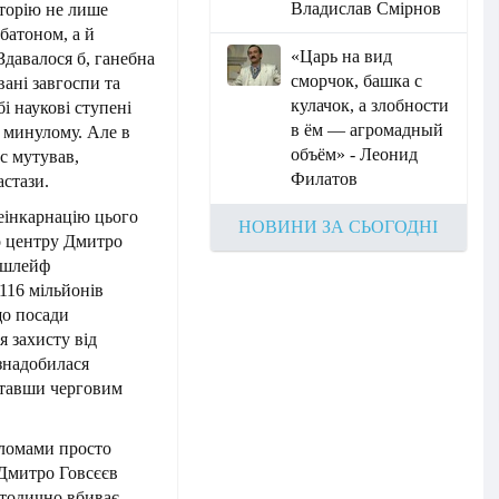
Владислав Смірнов
торію не лише
батоном, а й
«Царь на вид
давалося б, ганебна
сморчок, башка с
вані завгоспи та
кулачок, а злобности
і наукові ступені
в ём — агромадный
в минулому. Але в
объём» - Леонид
ус мутував,
Филатов
астази.
еінкарнацію цього
НОВИНИ ЗА СЬОГОДНІ
о центру Дмитро
я шлейф
116 мільйонів
що посади
я захисту від
знадобилася
, ставши черговим
ломами просто
 Дмитро Говсєєв
етодично вбиває