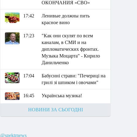
ОКОНЧАНИЯ «СВО»
17:42
Ленивые должны пить
красное вино
17:23
"Как они скулят по всем
каналам, в СМИ и на
дипломатических фронтах.
Музыка Моцарта" - Кирило
Данильченко
17:04
Бабусині страви: "Печериці на
грилі зі шпиком і овочами"
16:45
Українська музика!
НОВИНИ ЗА СЬОГОДНІ
@spektrnews