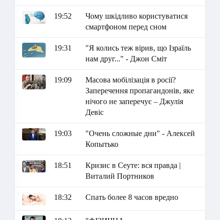
19:52
Чому шкідливо користуватися
смартфоном перед сном
19:31
"Я колись теж вірив, що Ізраїль
нам друг..." - Джон Сміт
19:09
Масова мобілізація в росії?
Заперечення пропагандонів, яке
нічого не заперечує – Джулія
Девіс
19:03
"Очень сложные дни" - Алексей
Копытько
18:51
Кризис в Сеуте: вся правда |
Виталий Портников
18:32
Спать более 8 часов вредно