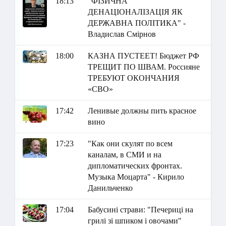
18:13
"ФІЗИЧНА
ДЕНАЦІОНАЛІЗАЦІЯ ЯК
ДЕРЖАВНА ПОЛІТИКА" -
Владислав Смірнов
18:00
КАЗНА ПУСТЕЕТ! Бюджет РФ
ТРЕЩИТ ПО ШВАМ. Россияне
ТРЕБУЮТ ОКОНЧАНИЯ
«СВО»
17:42
Ленивые должны пить красное
вино
17:23
"Как они скулят по всем
каналам, в СМИ и на
дипломатических фронтах.
Музыка Моцарта" - Кирило
Данильченко
17:04
Бабусині страви: "Печериці на
грилі зі шпиком і овочами"