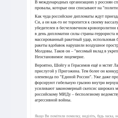
В международных организациях у россиян с
провалы, которые они списывают на "полити
Как чуда российские дипломаты ждут приезда
Си, а он как-то не торопится к своему вассал
убедителен в бесчеловечном кровопролитии 
в день дипломатии силы страны-террориста 
массированный ракетный удар, использовав б
ракеты вдобавок нарушили воздушное прост
Молдовы. Таков он – "весомый вклад в укреп
Неостановимое лицемерие.
Вероятно, Шойгу и Герасимов ещё и мстят Ла
прислугой у Пригожина. Тем более он конку
оленевода по "Единой России". Уже даже пр
форсируют гибельную грызню внутри верхуш
усиливают закономерный скепсис широких м
российскому МИДу – бесполезному ведомств
агрессивной войны.
Якщо Ви помітили помилку, виділіть, будь ласка, н