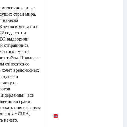
т многочисленные
дущих стран мира,
" нанесла
Кремля в местах их
22 года сотни
СВР выдворили
ли отправились
 Оттого вместо
е отчёты. Польша –
ам относятся со
е хочет вредоносных
тянутые и
ставку на
готов
Нидерланды: "все
шения на грани
 искать новые формы
ношения с США,
ь нечего.