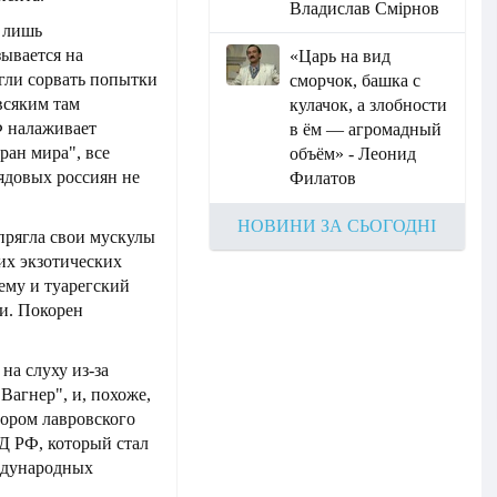
Владислав Смірнов
 лишь
зывается на
«Царь на вид
гли сорвать попытки
сморчок, башка с
всяким там
кулачок, а злобности
Ф налаживает
в ём — агромадный
ран мира", все
объём» - Леонид
ядовых россиян не
Филатов
НОВИНИ ЗА СЬОГОДНІ
прягла свои мускулы
их экзотических
ему и туарегский
ли. Покорен
на слуху из-за
Вагнер", и, похоже,
ором лавровского
Д РФ, который стал
ждународных