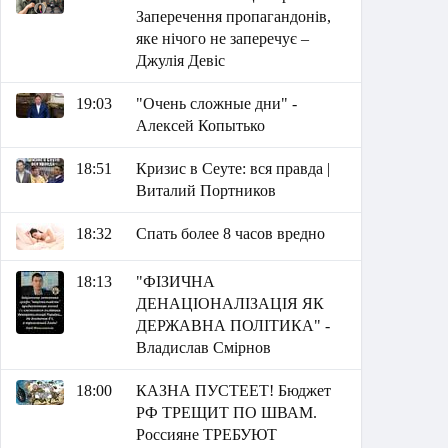
Заперечення пропагандонів,
яке нічого не заперечує –
Джулія Девіс
19:03
"Очень сложные дни" -
Алексей Копытько
18:51
Кризис в Сеуте: вся правда |
Виталий Портников
18:32
Спать более 8 часов вредно
18:13
"ФІЗИЧНА
ДЕНАЦІОНАЛІЗАЦІЯ ЯК
ДЕРЖАВНА ПОЛІТИКА" -
Владислав Смірнов
18:00
КАЗНА ПУСТЕЕТ! Бюджет
РФ ТРЕЩИТ ПО ШВАМ.
Россияне ТРЕБУЮТ