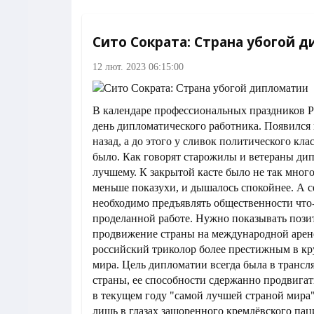
Сито Сократа: Страна убогой 
12 лют. 2023 06:15:00
В календаре профессиональных праздников Р
день дипломатического работника. Появился 
назад, а до этого у сливок политического кла
было. Как говорят старожилы и ветераны дип
лучшему. К закрытой касте было не так мног
меньше показухи, и дышалось спокойнее. А с
необходимо предъявлять общественности что-
проделанной работе. Нужно показывать пози
продвижение страны на международной арене.
российский триколор более престижным в к
мира. Цель дипломатии всегда была в трансл
страны, ее способности сдержанно продвигат
в текущем году "самой лучшей страной мира"
лишь в глазах зашоренного кремлёвского пац