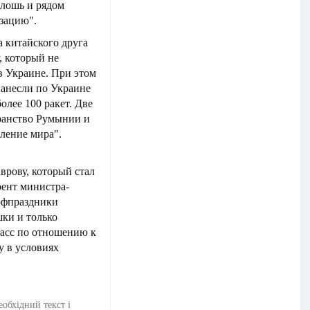
плошь и рядом
зацию".
 китайского друга
у, который не
в Украине. При этом
нанесли по Украине
олее 100 ракет. Две
ранство Румынии и
ление мира".
врову, который стал
рент министра-
офпраздники
ки и только
асс по отношению к
у в условиях
еобхідний текст і