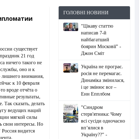
ГОЛОВНІ НОВИНИ
дипломатии
"Цікаву статтю
написав 7-й
найбагатший
боярин Московії" -
оссии существует
Джон Сміт
праздник 21 год
сса ничего такого не
Україна не програє.
службы, оно и к
росія не перемагає.
о лишнего внимания,
Динаміка змінилася,
ейчас к 10 февраля
і це змінює все –
то вроде отчёта о
Енн Епплбом
тивные результаты,
 Так сказать, делать
"Синдром
ругу ведущих наций
стерв'ятника: Чому
яции мягкой силы
всі сусіди одночасно
ь свои интересы. Но
вп’ялися в
 Россия видится
Україну??" -
иента.