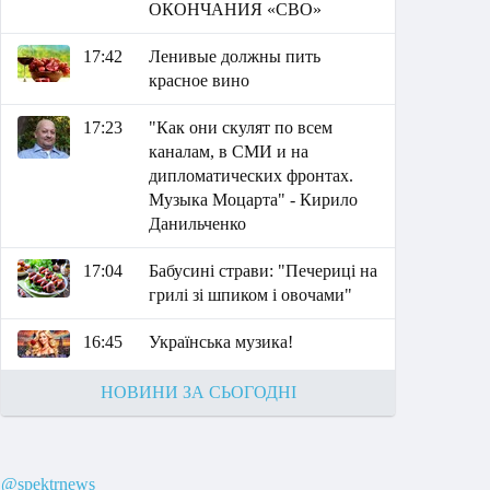
ОКОНЧАНИЯ «СВО»
17:42
Ленивые должны пить
красное вино
17:23
"Как они скулят по всем
каналам, в СМИ и на
дипломатических фронтах.
Музыка Моцарта" - Кирило
Данильченко
17:04
Бабусині страви: "Печериці на
грилі зі шпиком і овочами"
16:45
Українська музика!
НОВИНИ ЗА СЬОГОДНІ
@spektrnews