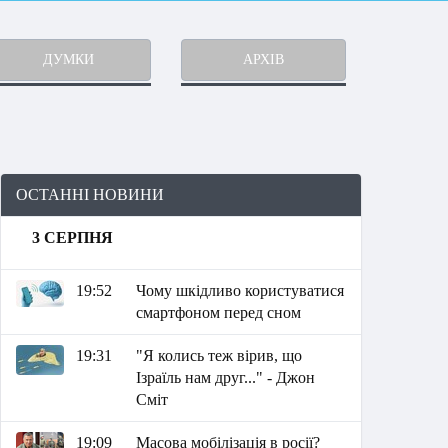
ДУМКИ
АРХІВ
ОСТАННІ НОВИНИ
3 СЕРПНЯ
19:52
Чому шкідливо користуватися
смартфоном перед сном
19:31
"Я колись теж вірив, що
Ізраїль нам друг..." - Джон
Сміт
19:09
Масова мобілізація в росії?