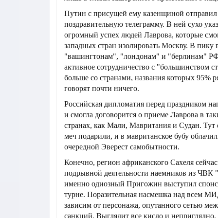
Путин с присущей ему казенщиной отправил
поздравительную телеграмму. В ней сухо ука
огромный успех людей Лаврова, которые смо
западных стран изолировать Москву. В пику 
"вашингтонам", "лондонам" и "берлинам" Р
активное сотрудничество с "большинством ст
больше со странами, названия которых 95% р
говорят почти ничего.
Российская дипломатия перед праздником на
и смогла договорится о приеме Лаврова в так
странах, как Мали, Мавритания и Судан. Тут 
меч подарили, и в мавританское бубу облачи
очередной Эверест самобытности.
Конечно, регион африканского Сахеля сейчас 
подрывной деятельности наемников из ЧВК "
именно одиозный Пригожин выступил спонс
турне. Поразительная насмешка над всем МИ
зависим от персонажа, опутанного сетью ме
санкций. Выглядит все кисло и неприглядно.