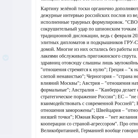
Картину зелёной тоски органично дополняю
дежурные интервью российских послов из ве
исполненные траурных формулировок. "СВО
сокрушительный удар по шпионским точкам 
традиционной дислокации, ведь с февраля 20
элитных дипломатов и подкрышников ГРУ-
домой. Многие из них остались без работы и
лакеями обслуживать пригожинского спрута.
здравниц отовсюду слышны лишь заупокойны
"отношения стремятся к нулю"; Греция – "к н
слепой ненавистью"; Черногория – "страна н
влияний Москвы"; Австрия – "отношения на
формальные"; Австралия – "Канберра делает 
стратегическое поражение России"; ЕС – "не 
взаимодействовать с современной Россией"; 
отношения заморожены"; Швейцария – "отно
низшей точки"; Южная Корея – "нет желания
кооперации со страной-агрессором". Про от
Великобританией, Германией вообще говорит