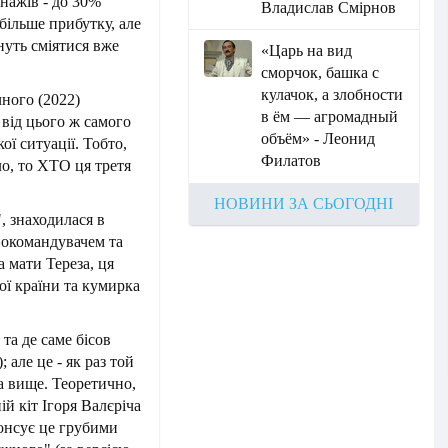
нажів - до 30%
Владислав Смірнов
більше прибутку, але
нуть сміятися вже
«Царь на вид
сморчок, башка с
кулачок, а злобности
ного (2022)
в ём — агромадный
від цього ж самого
объём» - Леонид
ої ситуації. Тобто,
Филатов
ло, то ХТО ця третя
НОВИНИ ЗА СЬОГОДНІ
, знаходилася в
нокомандувачем та
 мати Тереза, ця
ої країни та кумирка
 та де саме бісов
 але це - як раз той
а вище. Теоретично,
ій кіт Ігоря Валєріча
понсує це грубими