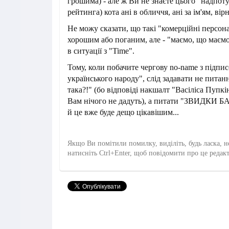
грошима) - але ж Ви не знаєте цього "надпот
рейтинга) кота ані в обличчя, ані за ім'ям, вір
Не можу сказати, що такі "комерційні персон
хорошим або поганим, але - "маємо, що маємо"
в ситуації з "Time".
Тому, коли побачите чергову no-name з підпи
українського народу", слід задавати не питанн
така?!" (бо відповіді накшалт "Васіліса Пупкі
Вам нічого не дадуть), а питати "ЗВИДКИ 
й це вже буде дещо цікавішим...
Якщо Ви помітили помилку, виділіть, будь ласка, н
натисніть Ctrl+Enter, щоб повідомити про це редак