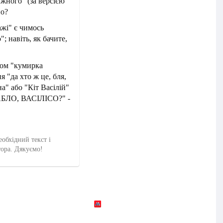
ужного" (за версією
но?
ажі" є чимось
; навіть, як бачите,
сом "кумирка
я "да хто ж це, бля,
на" або "Кіт Васілій"
БАБЛО, ВАСІЛІСО?" -
еобхідний текст і
тора. Дякуємо!