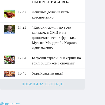
ОКОНЧАНИЯ «СВО»
17:42
Ленивые должны пить
красное вино
17:23
"Как они скулят по всем
каналам, в СМИ и на
дипломатических фронтах.
Музыка Моцарта" - Кирило
Данильченко
17:04
Бабусині страви: "Печериці на
грилі зі шпиком і овочами"
16:45
Українська музика!
НОВИНИ ЗА СЬОГОДНІ
@spektrnews