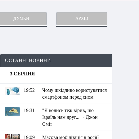
ДУМКИ
АРХІВ
ОСТАННІ НОВИНИ
3 СЕРПНЯ
19:52
Чому шкідливо користуватися
смартфоном перед сном
19:31
"Я колись теж вірив, що
Ізраїль нам друг..." - Джон
Сміт
19:09
Масова мобілізація в росії?