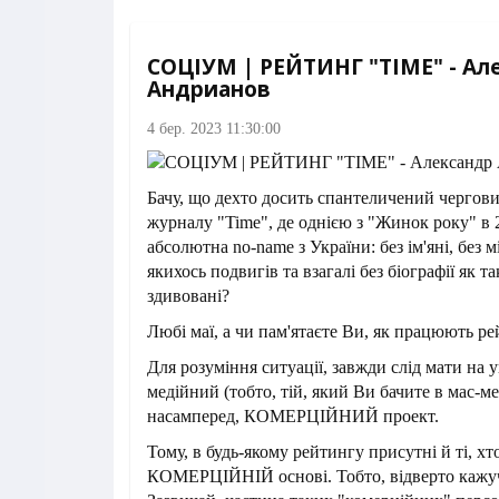
СОЦІУМ | РЕЙТИНГ "TIME" - Ал
Андрианов
4 бер. 2023 11:30:00
Бачу, що дехто досить спантеличений чергов
журналу "Time", де однією з "Жинок року" в 
абсолютна no-name з України: без ім'яні, без м
якихось подвигів та взагалі без біографії як та
здивовані?
Любі маї, а чи пам'ятаєте Ви, як працюють р
Для розуміння ситуації, завжди слід мати на у
медійний (тобто, тій, який Ви бачите в мас-ме
насамперед, КОМЕРЦІЙНИЙ проект.
Тому, в будь-якому рейтингу присутні й ті, хт
КОМЕРЦІЙНІЙ основі. Тобто, відверто кажучи