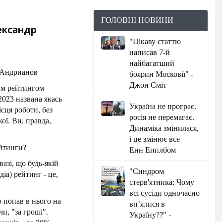
ГОЛОВНІ НОВИНИ
ександр
"Цікаву статтю
написав 7-й
найбагатший
боярин Московії" -
Джон Сміт
им рейтингом
2023 названа якась
Україна не програє.
ісця роботи, без
росія не перемагає.
кої. Ви, правда,
Динаміка змінилася,
і це змінює все –
ейтинги?
Енн Епплбом
вазі, що будь-якій
"Синдром
діа) рейтинг - це,
стерв'ятника: Чому
всі сусіди одночасно
о попав в нього на
вп’ялися в
, "за гроші".
Україну??" -