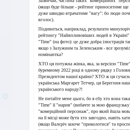
Зазвичай, частина таких "комерційних" персо
(якщо буде більше - рейтинг приноситиме ще 
дуже швидко втрачатиме "вагу": бо люди поч
вголос).
Подивиться, наприклад, результати минулоріч
рейтингу "Найвпливовіших людей в Україні" 
"Time" (на фото): це дуже добра ілюстрація так
якщо з Залужним та Зеленським - все зрозумі
номінантка?
ХТО ця потужна жінка, яка, за версією "Time"
буремному 2022 році в одному рядку з Голов
Президентом нашої країни? ХТО ж ця сучасна
українська Маргарет Тетчер, ця Берегиня наш
українського народу?!
Не питайте мене цього, бо я єбy хто вона така
"Time" її "нарив" (вибачте за мою французьку);
"комерційний персонаж", про який йшла мов
на її місці може бути хто завгодно, навіть хатн
(якщо Валєріч захоче "приколотися" та прос