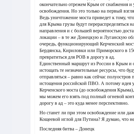
окончательно отрежем Крым от снабжения и 
освобождения. Но это только на первый взгля
Ведь уничтожение моста приведет к тому, чт
для Крыма грузы будут перераспределяться н
направления и с большей вероятностью доста
локации – в те же Донецкую и Луганскую об
очередь, функционирующий Керченский мост
Бердянска, Кириловки или Приморского в 15
превратиться для РОВ в дорогу в ад.
Единственный маршрут из России в Крым и 
истощать те незначительные ресурсы, что буд
отправляться – равно как сейчас полуостров 
истощения российской ПВО. А потому идея 
Керченского моста (до освобождения Крыма), 
мы можем его взять под полный огневой конт
дорогу в ад – это куда менее перспективно.
Но станет ли при этом освобождение или да
Кощеевой иглой для Путина? Я думаю, что не
Последняя битва – Донецк