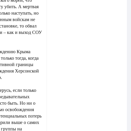
кого морей, что
у убить. А мертвая
олько наступать, но
онным войскам не
становке, то обвал
ни – как и выход СОУ
бождению Крыма
олько тогда, когда
ративной границы
ождения Херсонской
.
ерусь, если только
зведывательных
сто быть. Но ни о
лью освобождения
отенциальных потерь
ворили выше о самих
 группы на