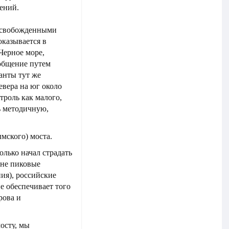
ений.
 освобожденными
казывается в
Черное море,
ообщение путем
анты тут же
евера на юг около
троль как малого,
ь методичную,
мского) моста.
олько начал страдать
 не пиковые
ия), российские
е обеспечивает того
рова и
мосту, мы