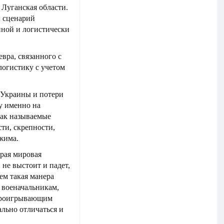
 Луганская области.
 сценарий
нной и логистически
вра, связанного с
логистику с учетом
 Украины и потери
у именно на
так называемые
ти, скрепности,
жима.
рая мировая
 не выстоит и падет,
ем такая манера
 военачальникам,
 проигрывающим
льно отличаться и