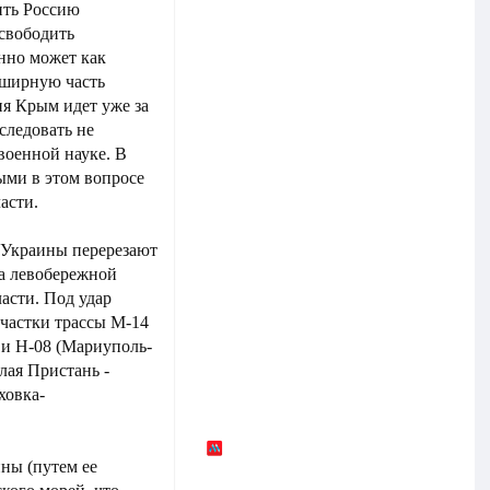
ить Россию
освободить
нно может как
бширную часть
ия Крым идет уже за
следовать не
военной науке. В
ми в этом вопросе
асти.
 Украины перерезают
на левобережной
асти. Под удар
участки трассы М-14
и Н-08 (Мариуполь-
олая Пристань -
ховка-
ны (путем ее