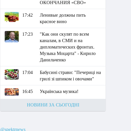
ОКОНЧАНИЯ «СВО»
17:42
Ленивые должны пить
красное вино
17:23
"Как они скулят по всем
каналам, в СМИ и на
дипломатических фронтах.
Музыка Моцарта" - Кирило
Данильченко
17:04
Бабусині страви: "Печериці на
грилі зі шпиком і овочами"
16:45
Українська музика!
НОВИНИ ЗА СЬОГОДНІ
@spektrnews