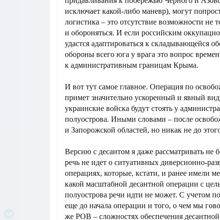
придавливания к побережью Черного и Азовс
исключает какой-либо маневр), могут попрост
логистика – это отсутствие возможности не т
и обороняться. И если российским оккупаци
удастся адаптироваться к складывающейся об
обороны всего юга у врага это вопрос време
к административным границам Крыма.
И вот тут самое главное. Операция по осво
примет значительно ускоренный и явный вид т
украинские войска будут стоять у админист
полуострова. Иными словами – после освоб
и Запорожской областей, но никак не до этого
Версию с десантом я даже рассматривать не б
речь не идет о ситуативных диверсионно-ра
операциях, которые, кстати, и ранее имели ме
какой масштабной десантной операции с це
полуострова речи идти не может. С учетом п
еще до начала операции и того, о чем мы го
же РОВ – сложностях обеспечения десантной