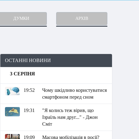
ДУМКИ
АРХІВ
ОСТАННІ НОВИНИ
3 СЕРПНЯ
19:52
Чому шкідливо користуватися
смартфоном перед сном
19:31
"Я колись теж вірив, що
Ізраїль нам друг..." - Джон
Сміт
19:09
Масова мобілізація в росії?