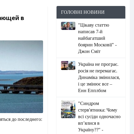
ГОЛОВНІ НОВИНИ
шающей в
"Цікаву статтю
написав 7-й
найбагатший
боярин Московії" -
Джон Сміт
Україна не програє.
росія не перемагає.
Динаміка змінилася,
і це змінює все –
Енн Епплбом
"Синдром
стерв'ятника: Чому
всі сусіди одночасно
яться до последнего:
вп’ялися в
Україну??" -