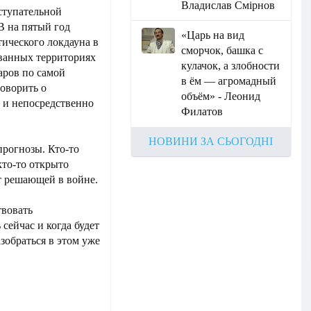
Владислав Смірнов
ступательной
В на пятый год
«Царь на вид
тического локдауна в
сморчок, башка с
ванных территориях
кулачок, а злобности
аров по самой
в ём — агромадный
говорить о
объём» - Леонид
 и непосредственно
Филатов
НОВИНИ ЗА СЬОГОДНІ
прогнозы. Кто-то
кто-то открыто
ет решающей в войне.
твовать
сейчас и когда будет
зобраться в этом уже