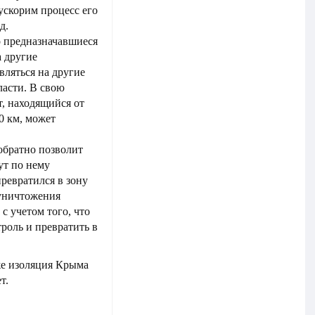
ускорим процесс его
д.
о предназначавшиеся
а другие
вляться на другие
ласти. В свою
, находящийся от
0 км, может
обратно позволит
ут по нему
превратился в зону
уничтожения
с учетом того, что
роль и превратить в
же изоляция Крыма
т.