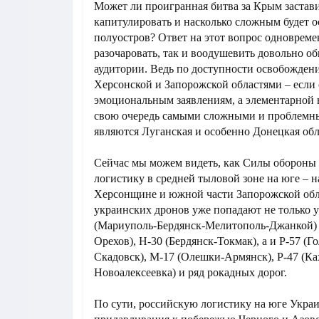
Может ли проигранная битва за Крым застав
капитулировать и насколько сложным будет 
полуостров? Ответ на этот вопрос одновреме
разочаровать, так и воодушевить довольно о
аудитории. Ведь по доступности освобожден
Херсонской и Запорожской областями – если 
эмоциональным заявлениям, а элементарной 
свою очередь самыми сложными и проблемны
являются Луганская и особенно Донецкая обл
Сейчас мы можем видеть, как Силы обороны
логистику в средней тыловой зоне на юге – 
Херсонщине и южной части Запорожской обл
украинских дронов уже попадают не только 
(Мариуполь-Бердянск-Мелитополь-Джанкой) 
Орехов), Н-30 (Бердянск-Токмак), а и Р-57 (Г
Скадовск), М-17 (Олешки-Армянск), Р-47 (Ка
Новоалексеевка) и ряд рокадных дорог.
По сути, российскую логистику на юге Украи