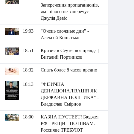
Заперечення пропагандонів,
яке нічого не заперечує –
Джулія Девіс
19:03
"Очень сложные дни" -
Алексей Копытько
18:51
Кризис в Сеуте: вся правда |
Виталий Портников
18:32
Спать более 8 часов вредно
18:13
"ФІЗИЧНА
ДЕНАЦІОНАЛІЗАЦІЯ ЯК
ДЕРЖАВНА ПОЛІТИКА" -
Владислав Смірнов
18:00
КАЗНА ПУСТЕЕТ! Бюджет
РФ ТРЕЩИТ ПО ШВАМ.
Россияне ТРЕБУЮТ