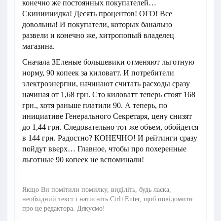
конечно же постоянных покупателей…
Скиииииидка! Десять процентов! ОГО! Все
довольны! И покупатели, которых банально
развели и конечно же, хитропопый владелец
магазина.
Сначала ЗЕленые большевики отменяют льготную
норму, 90 копеек за киловатт. И потребители
электроэнергии, начинают считать расходы сразу
начиная от 1,68 грн. Сто киловатт теперь стоят 168
грн., хотя раньше платили 90. А теперь, по
инициативе Генерального Секретаря, цену снизят
до 1,44 грн. Следовательно тот же объем, обойдется
в 144 грн. Радостно? КОНЕЧНО! И рейтинги сразу
пойдут вверх… Главное, чтобы про похеренные
льготные 90 копеек не вспоминали!
Якщо Ви помітили помилку, виділіть, будь ласка,
необхідний текст і натисніть Ctrl+Enter, щоб повідомити
про це редактора. Дякуємо!