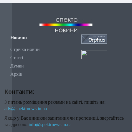
Новини
Стрічка новин
Статті
Думки
Архів
Контакти:
З питань розміщення реклами на сайті, пишіть на:
adv@spektrnews.in.ua
Якщо у Вас виникли запитання чи пропозиції, звертайтесь
за адресою:
info@spektrnews.in.ua