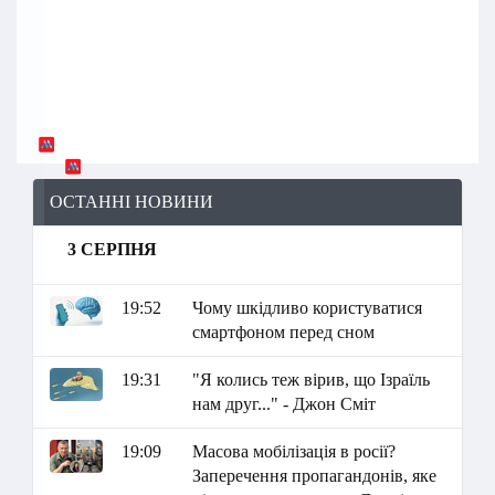
ОСТАННІ НОВИНИ
3 СЕРПНЯ
19:52
Чому шкідливо користуватися
смартфоном перед сном
19:31
"Я колись теж вірив, що Ізраїль
нам друг..." - Джон Сміт
19:09
Масова мобілізація в росії?
Заперечення пропагандонів, яке