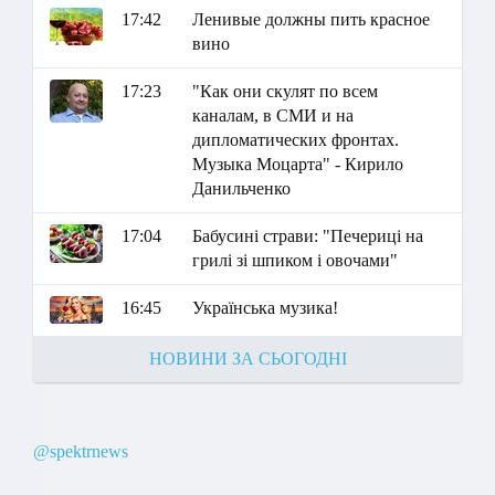
17:42
Ленивые должны пить красное
вино
17:23
"Как они скулят по всем
каналам, в СМИ и на
дипломатических фронтах.
Музыка Моцарта" - Кирило
Данильченко
17:04
Бабусині страви: "Печериці на
грилі зі шпиком і овочами"
16:45
Українська музика!
НОВИНИ ЗА СЬОГОДНІ
@spektrnews