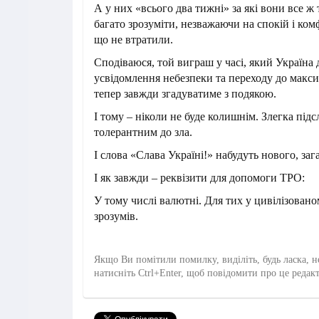
А у них «всього два тижні» за які вони все ж
багато зрозуміти, незважаючи на спокій і ко
що не втратили.
Сподіваюся, той виграш у часі, який Україна 
усвідомлення небезпеки та переходу до максим
тепер завжди згадуватиме з подякою.
І тому – ніколи не буде колишнім. Злегка підс
толерантним до зла.
І слова «Слава Україні!» набудуть нового, заг
І як завжди – реквізити для допомоги ТРО:
У тому числі валютні. Для тих у цивілізованом
зрозумів.
Якщо Ви помітили помилку, виділіть, будь ласка, н
натисніть Ctrl+Enter, щоб повідомити про це редак