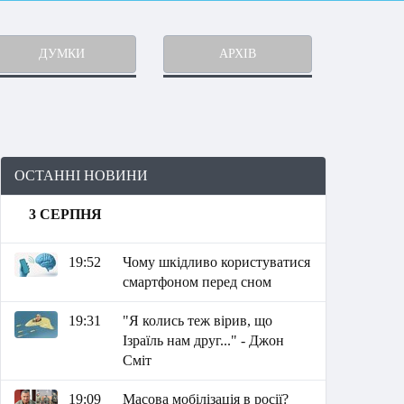
ДУМКИ
АРХІВ
ОСТАННІ НОВИНИ
3 СЕРПНЯ
19:52
Чому шкідливо користуватися
смартфоном перед сном
19:31
"Я колись теж вірив, що
Ізраїль нам друг..." - Джон
Сміт
19:09
Масова мобілізація в росії?