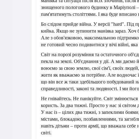
маніяка та ситуації після всіх злочинів, після 
знищеного пологового будинку в Маріуполі –
пам'ятатимуть століттями. І яка буде вписано 
Бо слідом прийде війна. У версії "hard". Під
кийка. Якщо не зупинити маніяка зараз. Хоч
Але з обов'язковою, максимальною підтримко
не готовий чесно подивитися у вічі війні, яка
Світ на порозі розуміння та остаточного об'єд
пекла на землі. Об'єднання у дії. А ми даємо
воюємо за свою землю, свої сім'ї, своїх людей,
жити як вважаємо за потрібне. Але водночас і 
що він все ж таки здебільшого побудований н
справедливості, законі та людяності. І ми йог
Не гнівайтесь. Не панікуйте. Світ змінюється
користь. За два тижні. Просто у нас зі світом 
У нас із – цілих два тижні, з запеклими боям
містами, блокадою, позбавленнями, та загибл
навіть дітьми – проти армії, що вважала себе
світі.