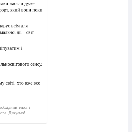
 таки змогли дуже
мфорт, який вони поки
дарує всім для
альної дії – світ
ліпуватим і
альносвітового сенсу.
у світі, хто вже все
еобхідний текст і
тора. Дякуємо!