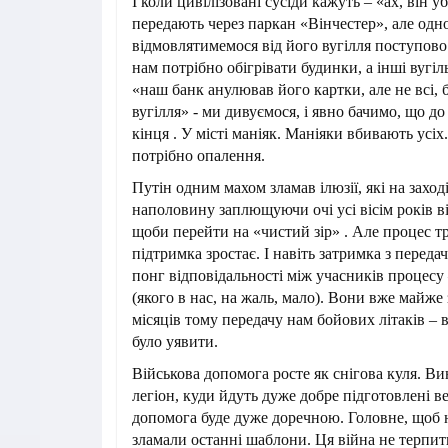
І коли цивілізовані сусіди кажуть – «ах, він уб
передають через паркан «Вінчестер», але од
відмовлятимемося від його вугілля поступово 
нам потрібно обігрівати будинки, а інші вугіл
«наш банк анулював його картки, але не всі, 
вугілля» - ми дивуємося, і явно бачимо, що д
кінця . У місті маніяк. Маніяки вбивають усі
потрібно опалення.
Путін одним махом зламав ілюзії, які на заход
наполовину заплющуючи очі усі вісім років вій
щоби перейти на «чистий зір» . Але процес т
підтримка зростає. І навіть затримка з передач
понг відповідальності між учасників процесу 
(якого в нас, на жаль, мало). Вони вже майже 
місяців тому передачу нам бойових літаків – 
було уявити.
Військова допомога росте як снігова куля. В
легіон, куди йдуть дуже добре підготовлені ве
допомога буде дуже доречною. Головне, щоб 
зламали останні шаблони. Ця війна не терпи