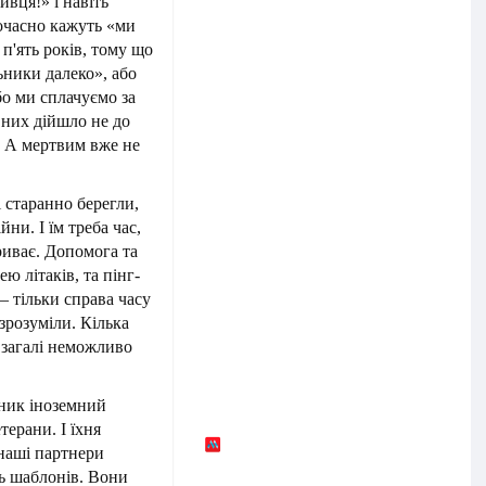
ивця!» і навіть
ночасно кажуть «ми
п'ять років, тому що
ьники далеко», або
бо ми сплачуємо за
о них дійшло не до
х. А мертвим вже не
і старанно берегли,
ни. І їм треба час,
риває. Допомога та
ею літаків, та пінг-
– тільки справа часу
зрозуміли. Кілька
взагалі неможливо
иник іноземний
терани. І їхня
наші партнери
ть шаблонів. Вони