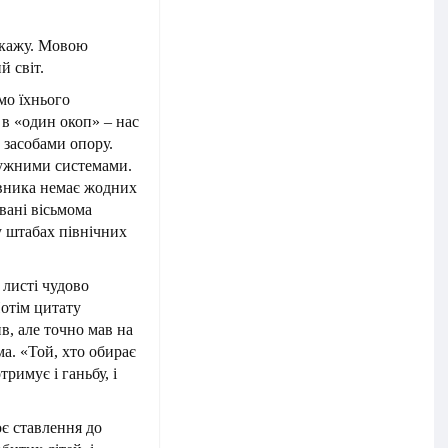
 скажу. Мовою
й світ.
мо їхнього
 в «один окоп» – нас
 засобами опору.
тужними системами.
вника немає жодних
овані вісьмома
у штабах північних
 листі чудово
отім цитату
в, але точно мав на
ма. «Той, хто обирає
тримує і ганьбу, і
оє ставлення до