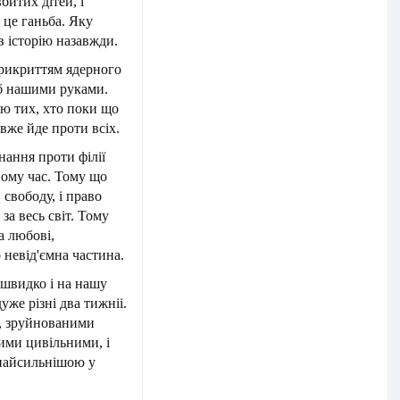
вбитих дітей, і
 це ганьба. Яку
в історію назавжди.
 прикриттям ядерного
 б нашими руками.
ю тих, хто поки що
 вже йде проти всіх.
нання проти філії
 йому час. Тому що
 свободу, і право
за весь світ. Тому
а любові,
о невід'ємна частина.
 швидко і на нашу
дуже різні два тижніі.
и, зруйнованими
ими цивільними, і
 найсильнішою у