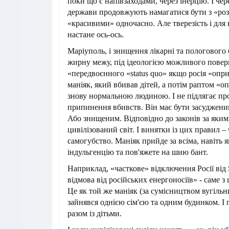
поки що є напівзаходами, через інерцію. І чер
держави продовжують намагатися бути з «ро
«красивими» одночасно. Але тверезість і для 
настане ось-ось.
Маріуполь, і знищення лікарні та пологового
жирну межу, під ідеологією можливого повер
«передвоєнного «status quo» якщо росія «опр
маніяк, який вбивав дітей, а потім раптом «оп
знову нормальною людиною. І не підлягає пр
припинення вбивств. Він має бути засуджени
Або знищеним. Відповідно до законів за яки
цивілізований світ. І винятки із цих правил –
самогубство. Маніяк прийде за всіма, навіть 
індульгенцію та пов'яжете на шию бант.
Наприклад, «часткове» відключення Росії від
відмова від російських енергоносіїв» - саме з ц
Це як той же маніяк (за сумісництвом вугільн
зайнявся однією сім'єю та одним будинком. І 
разом із дітьми.