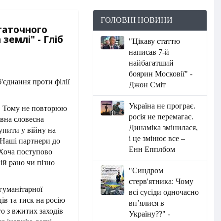
ГОЛОВНІ НОВИНИ
статочного
землі" - Гліб
"Цікаву статтю
написав 7-й
найбагатший
боярин Московії" -
Джон Сміт
Україна не програє.
. Тому не повторюю
росія не перемагає.
івна словесна
Динаміка змінилася,
упити у війну на
і це змінює все –
. Наші партнери до
Енн Епплбом
 Хоча поступово
ій рано чи пізно
"Синдром
стерв'ятника: Чому
гуманітарної
всі сусіди одночасно
ів та тиск на росію
вп’ялися в
о з вжитих заходів
Україну??" -