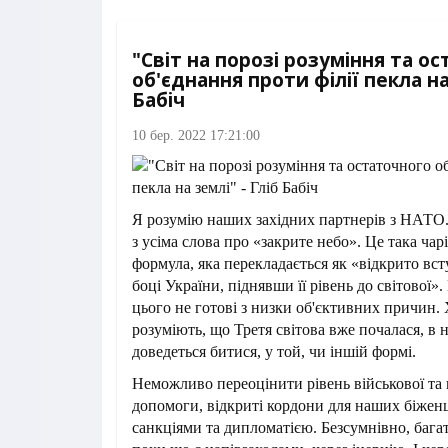
"Світ на порозі розуміння та о
об'єднання проти філії пекла на 
Бабіч
10 бер. 2022 17:21:00
Я розумію наших західних партнерів з НАТО
з усіма слова про «закрите небо». Це така чар
формула, яка перекладається як «відкрито вст
боці України, піднявши її рівень до світової»
цього не готові з низки об'єктивних причин.
розуміють, що Третя світова вже почалася, в н
доведеться битися, у той, чи іншій формі.
Неможливо переоцінити рівень військової та 
допомоги, відкриті кордони для наших біженц
санкціями та дипломатією. Безсумнівно, багат