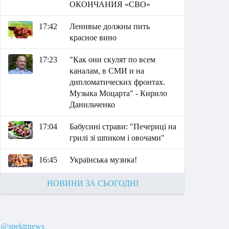
ОКОНЧАНИЯ «СВО»
17:42
Ленивые должны пить
красное вино
17:23
"Как они скулят по всем
каналам, в СМИ и на
дипломатических фронтах.
Музыка Моцарта" - Кирило
Данильченко
17:04
Бабусині страви: "Печериці на
грилі зі шпиком і овочами"
16:45
Українська музика!
НОВИНИ ЗА СЬОГОДНІ
@spektrnews