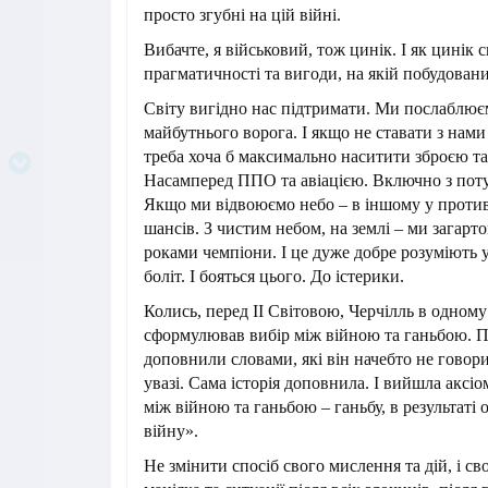
просто згубні на цій війні.
Вибачте, я військовий, тож цинік. І як цинік
прагматичності та вигоди, на якій побудовани
Світу вигідно нас підтримати. Ми послаблює
майбутнього ворога. І якщо не ставати з нами
треба хоча б максимально наситити зброєю та
Насамперед ППО та авіацією. Включно з по
Якщо ми відвоюємо небо – в іншому у проти
шансів. З чистим небом, на землі – ми загарт
роками чемпіони. І це дуже добре розуміють 
боліт. І бояться цього. До істерики.
Колись, перед ІІ Світовою, Черчілль в одному
сформулював вибір між війною та ганьбою. П
доповнили словами, які він начебто не говори
увазі. Сама історія доповнила. І вийшла аксіо
між війною та ганьбою – ганьбу, в результаті о
війну».
Не змінити спосіб свого мислення та дій, і св