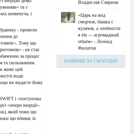
ез інерцію деякі
Владислав Смірнов
зумними» та з
них неминуча, і
«Царь на вид
сморчок, башка с
кулачок, а злобности
 будинку - провели
в ём — агромадный
нення до
объём» - Леонид
итомніє». Тому що
Филатов
ритомнів» - не стає
обаченню за процес
НОВИНИ ЗА СЬОГОДНІ
м та ізольованим.
ми живе цей
 чистої води
якщо ви видасте йому
 SWIFT і «поступова
ієї «опери інерції».
ик), який поки що
поки що вбиває їх