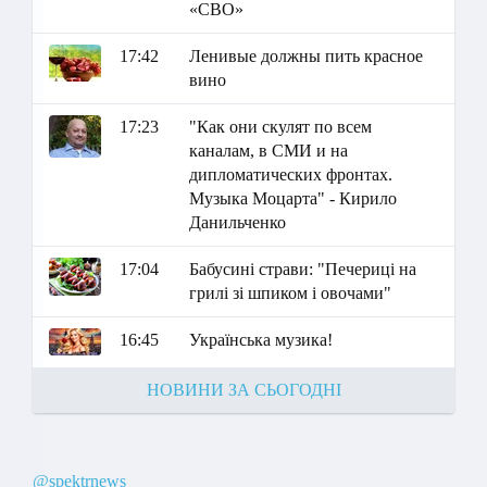
«СВО»
17:42
Ленивые должны пить красное
вино
17:23
"Как они скулят по всем
каналам, в СМИ и на
дипломатических фронтах.
Музыка Моцарта" - Кирило
Данильченко
17:04
Бабусині страви: "Печериці на
грилі зі шпиком і овочами"
16:45
Українська музика!
НОВИНИ ЗА СЬОГОДНІ
@spektrnews