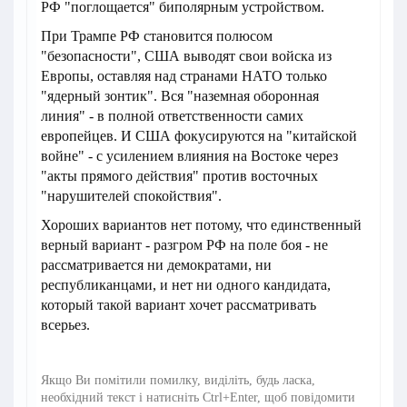
РФ "поглощается" биполярным устройством.
При Трампе РФ становится полюсом
"безопасности", США выводят свои войска из
Европы, оставляя над странами НАТО только
"ядерный зонтик". Вся "наземная оборонная
линия" - в полной ответственности самих
европейцев. И США фокусируются на "китайской
войне" - с усилением влияния на Востоке через
"акты прямого действия" против восточных
"нарушителей спокойствия".
Хороших вариантов нет потому, что единственный
верный вариант - разгром РФ на поле боя - не
рассматривается ни демократами, ни
республиканцами, и нет ни одного кандидата,
который такой вариант хочет рассматривать
всерьез.
Якщо Ви помітили помилку, виділіть, будь ласка,
необхідний текст і натисніть Ctrl+Enter, щоб повідомити