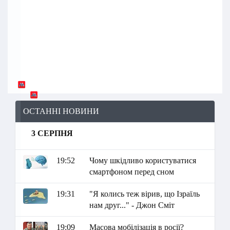
ОСТАННІ НОВИНИ
3 СЕРПНЯ
19:52
Чому шкідливо користуватися
смартфоном перед сном
19:31
"Я колись теж вірив, що Ізраїль
нам друг..." - Джон Сміт
19:09
Масова мобілізація в росії?