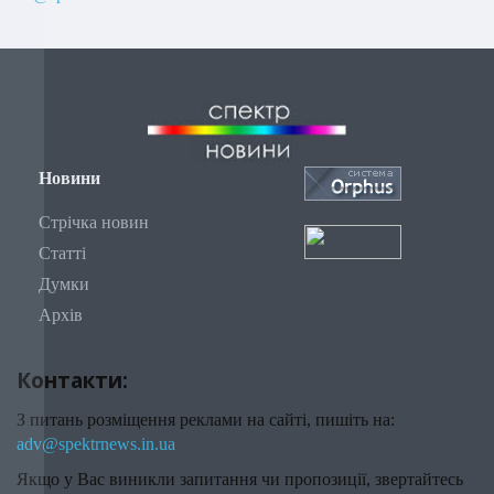
Новини
Стрічка новин
Статті
Думки
Архів
Контакти:
З питань розміщення реклами на сайті, пишіть на:
adv@spektrnews.in.ua
Якщо у Вас виникли запитання чи пропозиції, звертайтесь