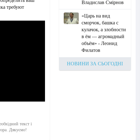
 определить ваш
Владислав Смірнов
ыка требуют
«Царь на вид
сморчок, башка с
кулачок, а злобности
в ём — агромадный
объём» - Леонид
Филатов
НОВИНИ ЗА СЬОГОДНІ
еобхідний текст і
тора. Дякуємо!