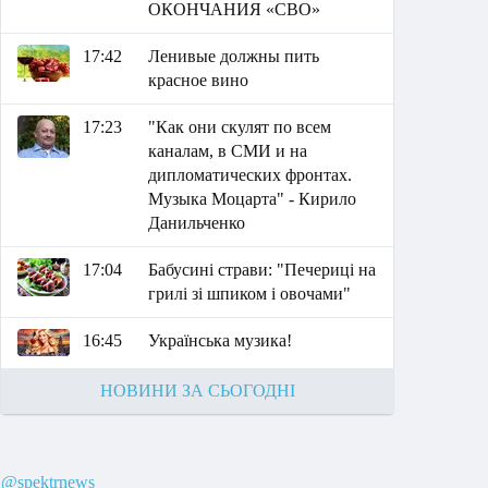
ОКОНЧАНИЯ «СВО»
17:42
Ленивые должны пить
красное вино
17:23
"Как они скулят по всем
каналам, в СМИ и на
дипломатических фронтах.
Музыка Моцарта" - Кирило
Данильченко
17:04
Бабусині страви: "Печериці на
грилі зі шпиком і овочами"
16:45
Українська музика!
НОВИНИ ЗА СЬОГОДНІ
@spektrnews