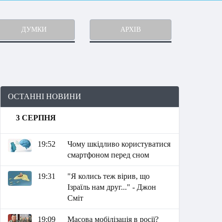
ДУМКИ
АРХІВ
ОСТАННІ НОВИНИ
3 СЕРПНЯ
19:52
Чому шкідливо користуватися
смартфоном перед сном
19:31
"Я колись теж вірив, що
Ізраїль нам друг..." - Джон
Сміт
19:09
Масова мобілізація в росії?