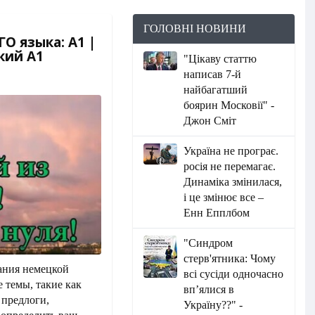
ГОЛОВНІ НОВИНИ
О языка: A1 |
кий A1
"Цікаву статтю
написав 7-й
найбагатший
боярин Московії" -
Джон Сміт
Україна не програє.
росія не перемагає.
Динаміка змінилася,
і це змінює все –
Енн Епплбом
"Синдром
стерв'ятника: Чому
нания немецкой
всі сусіди одночасно
 темы, такие как
вп’ялися в
 предлоги,
Україну??" -