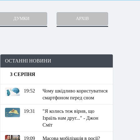
ДУМКИ
АРХІВ
ОСТАННІ НОВИНИ
3 СЕРПНЯ
19:52
Чому шкідливо користуватися
смартфоном перед сном
19:31
"Я колись теж вірив, що
Ізраїль нам друг..." - Джон
Сміт
19:09
Масова мобілізація в росії?