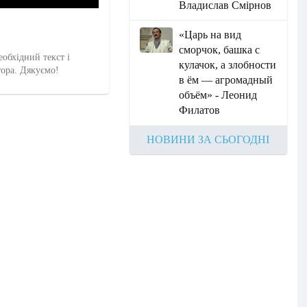
Владислав Смірнов
«Царь на вид
сморчок, башка с
еобхідний текст і
кулачок, а злобности
тора. Дякуємо!
в ём — агромадный
объём» - Леонид
Филатов
НОВИНИ ЗА СЬОГОДНІ