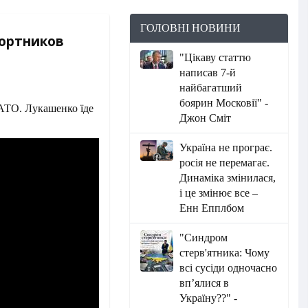
ГОЛОВНІ НОВИНИ
Портников
"Цікаву статтю
написав 7-й
найбагатший
боярин Московії" -
НАТО. Лукашенко їде
Джон Сміт
Україна не програє.
росія не перемагає.
Динаміка змінилася,
і це змінює все –
Енн Епплбом
"Синдром
стерв'ятника: Чому
всі сусіди одночасно
вп’ялися в
Україну??" -