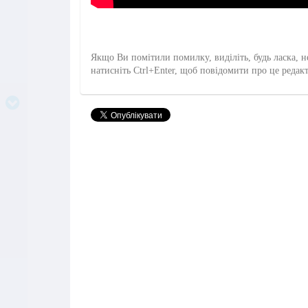
Якщо Ви помітили помилку, виділіть, будь ласка, н
натисніть Ctrl+Enter, щоб повідомити про це редак