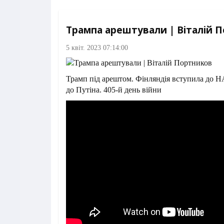
Трампа арештували | Віталій 
5 квіт. 2023 07:14:00
Трамп під арештом. Фінляндія вступила до 
до Путіна. 405-й день війни