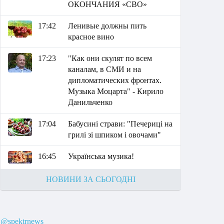
ОКОНЧАНИЯ «СВО»
17:42
Ленивые должны пить
красное вино
17:23
"Как они скулят по всем
каналам, в СМИ и на
дипломатических фронтах.
Музыка Моцарта" - Кирило
Данильченко
17:04
Бабусині страви: "Печериці на
грилі зі шпиком і овочами"
16:45
Українська музика!
НОВИНИ ЗА СЬОГОДНІ
@spektrnews