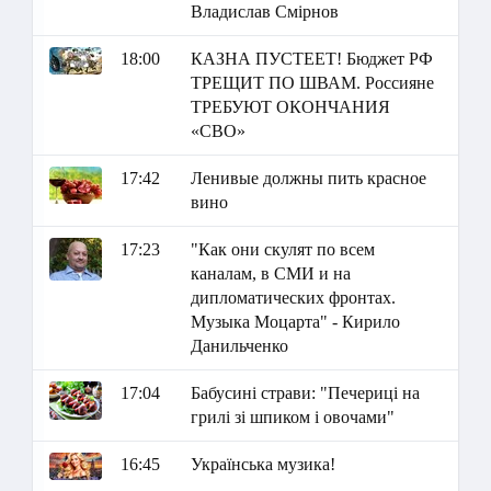
Владислав Смірнов
18:00
КАЗНА ПУСТЕЕТ! Бюджет РФ
ТРЕЩИТ ПО ШВАМ. Россияне
ТРЕБУЮТ ОКОНЧАНИЯ
«СВО»
17:42
Ленивые должны пить красное
вино
17:23
"Как они скулят по всем
каналам, в СМИ и на
дипломатических фронтах.
Музыка Моцарта" - Кирило
Данильченко
17:04
Бабусині страви: "Печериці на
грилі зі шпиком і овочами"
16:45
Українська музика!