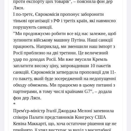
проти експорту цих товарів", – пояснила фон дер
Ляєн.
І по-третє, Єврокомісія пропонує заборонити
тіньові організації з РФ і третіх країн, які навмисно
порушують санкції.
"Ми продовжуємо робити все від нас залежне, щоб
зупинити військову машину Путіна. Наші санкції
працюють. Наприклад, ми зменшили наш імпорт з
Росії приблизно на дві третини. Це величезний
удар по доходах Росії. Ми вже змусили Кремль
заплатити високу ціну, запровадивши 10 пакетів
санкцій. Єврокомісія затвердила пропозиції для 11-
го пакету, який буде зосереджений на недопущенні
обходу обмежень. Ми працюємо в цьому питанні з
партнерами, в тому числі країнами G7", – додала
фон дер Ляєн.
*
Прем'єр-міністр Італії Джорджа Мелоні запевнила
спікера Палати представників Конгресу США
Кевіна Маккарті, що, хоча остаточне рішення ще не
прийнято, її уряд виступає за вихід з масштабної