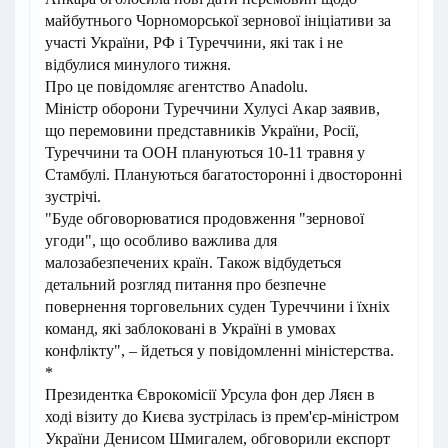
майбутнього Чорноморської зернової ініціативи за
участі України, РФ і Туреччини, які так і не
відбулися минулого тижня.
Про це повідомляє агентство Anadolu.
Міністр оборони Туреччини Хулусі Акар заявив,
що перемовини представників України, Росії,
Туреччини та ООН плануються 10-11 травня у
Стамбулі. Плануються багатосторонні і двосторонні
зустрічі.
"Буде обговорюватися продовження "зернової
угоди", що особливо важлива для
малозабезпечених країн. Також відбудеться
детальний розгляд питання про безпечне
повернення торговельних суден Туреччини і їхніх
команд, які заблоковані в Україні в умовах
конфлікту", – йдеться у повідомленні міністерства.
*
Президентка Єврокомісії Урсула фон дер Ляєн в
ході візиту до Києва зустрілась із прем'єр-міністром
України Денисом Шмигалем, обговорили експорт