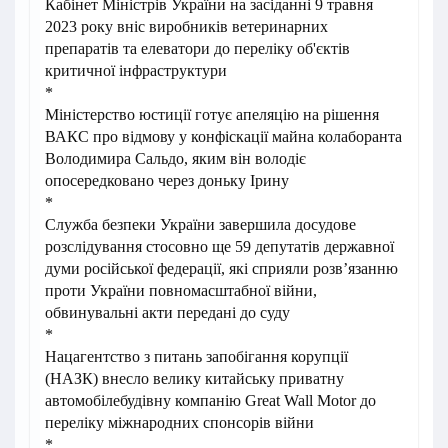
Кабінет Міністрів України на засіданні 9 травня
2023 року вніс виробників ветеринарних
препаратів та елеватори до переліку об'єктів
критичної інфраструктури
*
Міністерство юстиції готує апеляцію на рішення
ВАКС про відмову у конфіскації майна колаборанта
Володимира Сальдо, яким він володіє
опосередковано через доньку Ірину
*
Служба безпеки України завершила досудове
розслідування стосовно ще 59 депутатів державної
думи російської федерації, які сприяли розв’язанню
проти України повномасштабної війни,
обвинувальні акти передані до суду
*
Нацагентство з питань запобігання корупції
(НАЗК) внесло велику китайську приватну
автомобілебудівну компанію Great Wall Motor до
переліку міжнародних спонсорів війни
*