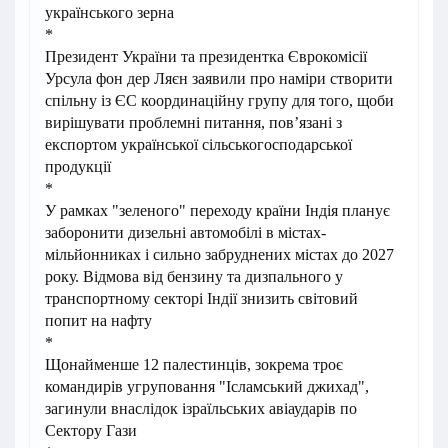
українського зерна
*
Президент України та президентка Єврокомісії
Урсула фон дер Ляєн заявили про наміри створити
спільну із ЄС координаційну групу для того, щоби
вирішувати проблемні питання, пов’язані з
експортом української сільськогосподарської
продукції
*
У рамках "зеленого" переходу країни Індія планує
заборонити дизельні автомобілі в містах-
мільйонниках і сильно забруднених містах до 2027
року. Відмова від бензину та дизпального у
транспортному секторі Індії знизить світовий
попит на нафту
*
Щонайменше 12 палестинців, зокрема троє
командирів угруповання "Ісламський джихад",
загинули внаслідок ізраїльських авіаударів по
Сектору Гази