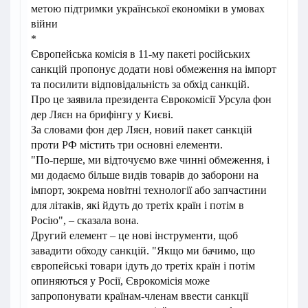
метою підтримки української економіки в умовах
війни
*
Європейська комісія в 11-му пакеті російських
санкцій пропонує додати нові обмеження на імпорт
та посилити відповідальність за обхід санкцій.
Про це заявила президента Єврокомісії Урсула фон
дер Ляєн на брифінгу у Києві.
За словами фон дер Ляєн, новий пакет санкцій
проти РФ містить три основні елементи.
"По-перше, ми відточуємо вже чинні обмеження, і
ми додаємо більше видів товарів до заборони на
імпорт, зокрема новітні технології або запчастини
для літаків, які йдуть до третіх країн і потім в
Росію", – сказала вона.
Другий елемент – це нові інструменти, щоб
завадити обходу санкцій. "Якщо ми бачимо, що
європейські товари ідуть до третіх країн і потім
опиняються у Росії, Єврокомісія може
запропонувати країнам-членам ввести санкції