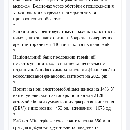
мережам. Водночас через обстріли є пошкодження
у розподільчих мережах прикордонних та
прифронтових областях
*
Банки знову арештовуватимуть рахунки клієнтів на
вимогу виконавчих органів. Зокрема, повернення
арештів торкнеться 436 тисяч клієнтів monobank
*
Національний банк продовжив термін дії
незастосування заходів впливу за несвоєчасне
подання небанківськими установами фінансової та
консолідованої фінансової звітності на 2023 рік
*
Попит на нові електромобілі зменшився на 14%. У
квітні український автопарк поповнили 2128
автомобілів на акумуляторних джерелах живлення
(BEV): з них нових - 453 од., вживаних - 1675 од.
*
Кабінет Міністрів залучає грант у понад 350 млн
грн для відбудови зруйнованих лікарень та