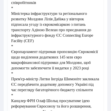
співробітників
*
Міністерка інфраструктури та регіонального
розвитку Молдови Лілія Дабіжа у вівторок
підписала угоду із єврокомісаркою з питань
транспорту Адіною Велеан про приєднання до
інфраструктурного фонду ЄС Connecting Europe
Facility (CEF)
*
Європарламент підтримав пропозицію Єврокомісії
щодо виділення додаткових 145 млн євро
макрофінансової підтримки для Молдови, щоб
допомогти забезпечити її видатки у 2023 році
*
Прем'єр-міністр Литви Інгріда Шимоніте закликала
ЄС передбачити додаткову допомогу Україні під
час перегляду багаторічного бюджету спільноти
*
Канцлер ФРН Олаф Шольц просуватиме ідею
реформування Євросоюзу та його розширення,