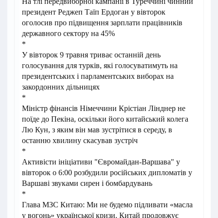
На тлі передвиборної кампанії в Туреччині чинний
президент Реджеп Таїп Ердоган у вівторок
оголосив про підвищення зарплати працівників
державного сектору на 45%
*
У вівторок 9 травня триває останній день
голосування для турків, які голосуватимуть на
президентських і парламентських виборах на
закордонних дільницях
*
Міністр фінансів Німеччини Крістіан Лінднер не
поїде до Пекіна, оскільки його китайський колега
Лю Кун, з яким він мав зустрітися в середу, в
останню хвилину скасував зустріч
*
Активісти ініціативи "Євромайдан-Варшава" у
вівторок о 6:00 розбудили російських дипломатів у
Варшаві звуками сирен і бомбардувань
*
Глава МЗС Китаю: Ми не будемо підливати «масла
у вогонь» української кризи. Китай продовжує