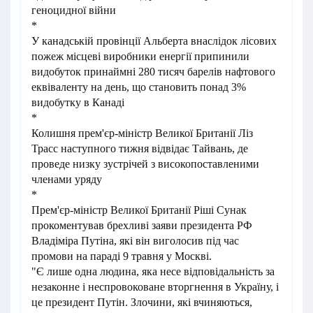
геноцидної війни
*
У канадській провінції Альберта внаслідок лісових
пожеж місцеві виробники енергії припинили
видобуток принаймні 280 тисяч барелів нафтового
еквіваленту на день, що становить понад 3%
видобутку в Канаді
*
Колишня прем'єр-міністр Великої Британії Ліз
Трасс наступного тижня відвідає Тайвань, де
проведе низку зустрічей з високопоставленими
членами уряду
*
Прем'єр-міністр Великої Британії Ріші Сунак
прокоментував брехливі заяви президента РФ
Владіміра Путіна, які він виголосив під час
промови на параді 9 травня у Москві.
"Є лише одна людина, яка несе відповідальність за
незаконне і неспровоковане вторгнення в Україну, і
це президент Путін. Злочини, які вчиняються,