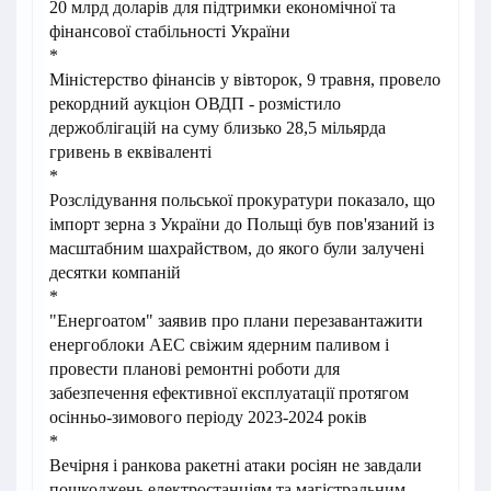
20 млрд доларів для підтримки економічної та
фінансової стабільності України
*
Міністерство фінансів у вівторок, 9 травня, провело
рекордний аукціон ОВДП - розмістило
держоблігацій на суму близько 28,5 мільярда
гривень в еквіваленті
*
Розслідування польської прокуратури показало, що
імпорт зерна з України до Польщі був пов'язаний із
масштабним шахрайством, до якого були залучені
десятки компаній
*
"Енергоатом" заявив про плани перезавантажити
енергоблоки АЕС свіжим ядерним паливом і
провести планові ремонтні роботи для
забезпечення ефективної експлуатації протягом
осінньо-зимового періоду 2023-2024 років
*
Вечірня і ранкова ракетні атаки росіян не завдали
пошкоджень електростанціям та магістральним