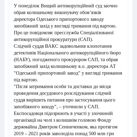
У понеділок Вищий антикорупційний суд заочно
обрав колишньому виконувачу обовʼязків
директора Одеського припортового заводу
запобіжний захід у вигляді тримання під вартою.
Про це повідомляє пресслужба Спеціалізованої
антикорупційної прокуратури (САП).
Слідчий суддя ВАКС задовольнив клопотання
детективів Національного антикорупційного бюро
(НАБУ), погодженого прокурором САП, та обрав
запобіжний захід колишньому в.о. директора АТ
"Одеський припортовий завод" у вигляді тримання
під вартою.
"Після затримання особи та доставки до місця
проведення досудового розслідування слідчий
суддя вирішить питання про застосування цього
запобіжного заходу", – уточнили у САП.
Експосадовця підозрюють в участі у злочинній
організації на чолі з колишнім головою Фонду
держмайна Дмитром Сенниченком, яка протягом
2019 – 2021 років заволоділа понад 500 млн грн