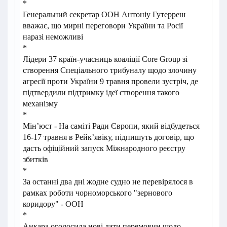
*
Генеральний секретар ООН Антоніу Гутерреш
вважає, що мирні переговори України та Росії
наразі неможливі
*
Лідери 37 країн-учасниць коаліції Core Group зі
створення Спеціального трибуналу щодо злочину
агресії проти України 9 травня провели зустріч, де
підтвердили підтримку ідеї створення такого
механізму
*
Мін’юст - На саміті Ради Європи, який відбудеться
16-17 травня в Рейк’явіку, підпишуть договір, що
дасть офіційний запуск Міжнародного реєстру
збитків
*
За останні два дні жодне судно не перевірялося в
рамках роботи чорноморського "зернового
коридору" - ООН
*
Анкара оголосила нові дати перемовин щодо