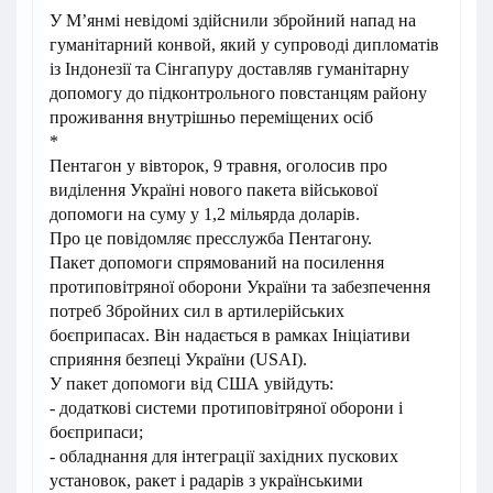
У М’янмі невідомі здійснили збройний напад на
гуманітарний конвой, який у супроводі дипломатів
із Індонезії та Сінгапуру доставляв гуманітарну
допомогу до підконтрольного повстанцям району
проживання внутрішньо переміщених осіб
*
Пентагон у вівторок, 9 травня, оголосив про
виділення Україні нового пакета військової
допомоги на суму у 1,2 мільярда доларів.
Про це повідомляє пресслужба Пентагону.
Пакет допомоги спрямований на посилення
протиповітряної оборони України та забезпечення
потреб Збройних сил в артилерійських
боєприпасах. Він надається в рамках Ініціативи
сприяння безпеці України (USAI).
У пакет допомоги від США увійдуть:
- додаткові системи протиповітряної оборони і
боєприпаси;
- обладнання для інтеграції західних пускових
установок, ракет і радарів з українськими