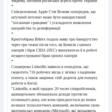
зокрема, питання російської агресії проти України
*
Співзасновник Apple Стів Возняк попередив, що
штучний інтелект може бути використаний
"поганими гравцями" і ускладнити виявлення
шахрайства та дезінформації
*
Криптобіржа Bittrex подала заяву про банкрутство
через три тижні після того, як Комісія з цінних
паперів і бірж США (SEC) звинуватила її в роботі
незареєстрованої біржі цінних паперів
*
Соцмережа LinkedIn заявила в понеділок, що
скоротить 716 робочих місць у зв'язку з падінням
попиту, а також закриває свій додаток для пошуку
роботи в Китаї.
"LinkedIn, в якій працює 20 тисяч співробітників,
щоквартально збільшувала доходи протягом
останнього року, але вона приєднується до інших
великих технологічних компаній, включаючи свою
материнську компанію (Microsoft), які звільняють