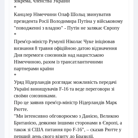
зокрема, членства України
*
Канцлер Німеччини Олаф Шольц звинуватив
президента Росії Володимира Путіна у військовому
"поводженні з владою" - Путін не залякає Європу
*
Прем'єр-міністр Румунії Ніколає Чуке ініціював
визнання 8 травня офіційною датою відзначення
Дня перемоги союзників над нацистською
Німеччиною, разом із трансатлантичними
партнерами країни
*
Уряд Нідерландів розглядає можливість передачі
Україні винищувачів F-16 та веде переговори зі
своїми союзниками.
Про це заявив прем'єр-міністр Нідерландів Марк
Рютте.
"Ми інтенсивно обговорюємо з Данією, Великою
Британією, деякими іншими сторонами в Європі, а
також зі США питання про F-16", – сказав Рютте у
перший день свого візиту до Бразилії.