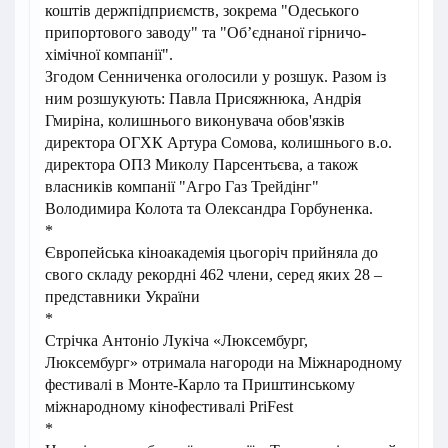
коштів держпідприємств, зокрема "Одеського
припортового заводу" та "Об’єднаної гірничо-
хімічної компанії".
Згодом Сенниченка оголосили у розшук. Разом із
ним розшукують: Павла Присяжнюка, Андрія
Гмиріна, колишнього виконувача обов'язків
директора ОГХК Артура Сомова, колишнього в.о.
директора ОПЗ Миколу Парсентьєва, а також
власників компанії "Агро Газ Трейдінг"
Володимира Колота та Олександра Горбуненка.
*
Європейська кіноакадемія цьогоріч прийняла до
свого складу рекордні 462 члени, серед яких 28 –
представники України
*
Стрічка Антоніо Лукіча «Люксембург,
Люксембург» отримала нагороди на Міжнародному
фестивалі в Монте-Карло та Приштинському
міжнародному кінофестивалі PriFest
*