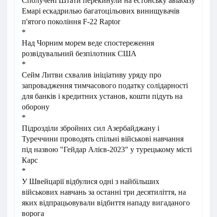
Сполучені Штати перекинули на естонську авіабазу
Емарі ескадрилью багатоцільових винищувачів
п'ятого покоління F-22 Raptor
*
Над Чорним морем веде спостереження
розвідувальний безпілотник США
*
Сейм Литви схвалив ініціативу уряду про
запровадження тимчасового податку солідарності
для банків і кредитних установ, кошти підуть на
оборону
*
Підрозділи збройних сил Азербайджану і
Туреччини проводять спільні військові навчання
під назвою "Гейдар Алієв-2023" у турецькому місті
Карс
*
У Швейцарії відбулися одні з найбільших
військових навчань за останні три десятиліття, на
яких відпрацьовували відбиття нападу вигаданого
ворога