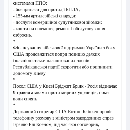
системами ППО;
- боєприпаси для протидії БПЛА;
- 155-мм артилерійські снаряди;
- послуги комерційної супутникової зйомки;
- кошти на навчання, ремонт і обслуговування
озброєнь.
*
Фінансування військової підтримки України з боку
США продовжиться попри позицію деяких
ізоляціоністськи налаштованих членів
Республіканської партії скоротити або припинити
допомогу Києву
*
Посол США у Києві Бріджит Брінк - Росія відзначає
9 травня атаками проти мирних українців, поки
вони сплять
*
Державний секретар США Ентоні Блінкен провів
телефонну розмову з міністром закордонних справ
Ізраїлю Елі Коеном, під час якої обговорив,