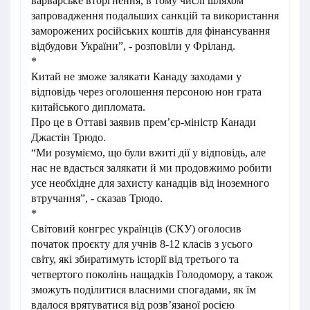
варварське вторгнення, в тому числі шляхом
запровадження подальших санкцій та використання
заморожених російських коштів для фінансування
відбудови України”, - розповіли у Фріланд.
*
Китай не зможе залякати Канаду заходами у
відповідь через оголошення персоною нон грата
китайського дипломата.
Про це в Оттаві заявив прем’єр-міністр Канади
Джастін Трюдо.
“Ми розуміємо, що були вжиті дії у відповідь, але
нас не вдасться залякати й ми продовжимо робити
усе необхідне для захисту канадців від іноземного
втручання”, - сказав Трюдо.
*
Світовий конгрес українців (СКУ) оголосив
початок проєкту для учнів 8-12 класів з усього
світу, які збиратимуть історії від третього та
четвертого поколінь нащадків Голодомору, а також
зможуть поділитися власними спогадами, як їм
вдалося врятуватися від розв’язаної росією