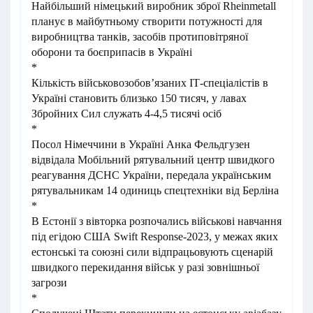
Найбільший німецький виробник зброї Rheinmetall
планує в майбутньому створити потужності для
виробництва танків, засобів протиповітряної
оборони та боєприпасів в Україні
*
Кількість військовозобов’язаних ІТ-спеціалістів в
Україні становить близько 150 тисяч, у лавах
Збройних Сил служать 4-4,5 тисячі осіб
*
Посол Німеччини в Україні Анка Фельдгузен
відвідала Мобільний рятувальний центр швидкого
реагування ДСНС України, передала українським
рятувальникам 14 одиниць спецтехніки від Берліна
*
В Естонії з вівторка розпочались військові навчання
під егідою США Swift Response-2023, у межах яких
естонські та союзні сили відпрацьовують сценарій
швидкого перекидання військ у разі зовнішньої
загрози
*