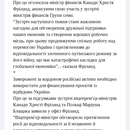
Про це оголосила міністр фінансів Канади Христя
Фріланд, анонсуючи свою участь у зустрічі
міністрів фінансів Групи семи.
“Зустріч наступного тижня стане важливою
нагодою для обговорення дружньої підтримки
наших економік та створення хороших робочих
місць, при цьому продовжуючи спільну роботу над
перемогою України і притягненням до
відповідальності злочинного путінського режиму за
його війну, що має катастрофічні наслідки для
глобальної економіки”, - сказала Фріланд.
*
Заморожені за кордоном російські активи необхідно
використати для фінансування проєктів із
відбудови України.
Про це за підсумками зустрічі віцепрем’єр-міністрів
Канади Христі Фріланд та Польщі Маріуша
Блащака заявили у офісі Фріланд.
“Віцепрем’єр-міністри обговорили притягнення
росії до відповідальності за її незаконне й