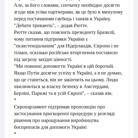
Але, за його словами, спочатку необхідно досягти
згоди між усіма партнерами, як це було в минулому
перед постачанням гаубиць і танків в Україну.
"Дебати тривають", – додав Рютте.
Рютте сказав, що пояснить президенту Бразилії,
чому питання підтримки України є
"екзистенціальним" для Нідерландів, Європи і не
тільки, оскільки російське вторгнення поставило
під загрозу західні цінності.
"Ми повинні допомогти Україні в цій боротьбі.
Якщо Путін досягне успіху в Україні, а я не думаю,
що це станеться, він не закінчить на цьому. Люди
хвилюються за власну безпеку в Амстердамі,
Берліні, Парижі та в усій Європі", – сказав він.
*
Європарламент підтримав пропозицію про
застосування прискореної процедури у розгляді
рішення про нарощування виробництва
боєприпасів для допомоги Україні
*