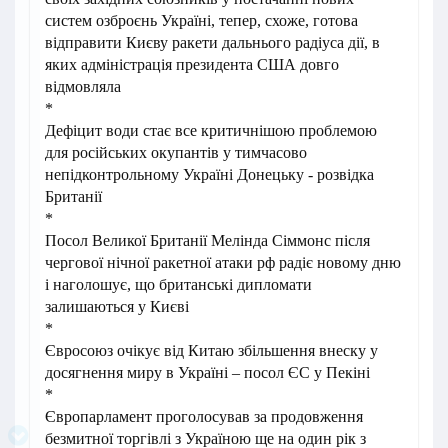
систем озброєнь Україні, тепер, схоже, готова
відправити Києву ракети дальнього радіуса дії, в
яких адміністрація президента США довго
відмовляла
*
Дефіцит води стає все критичнішою проблемою
для російських окупантів у тимчасово
непідконтрольному Україні Донецьку - розвідка
Британії
*
Посол Великої Британії Мелінда Сіммонс після
чергової нічної ракетної атаки рф радіє новому дню
і наголошує, що британські дипломати
залишаються у Києві
*
Євросоюз очікує від Китаю збільшення внеску у
досягнення миру в Україні – посол ЄС у Пекіні
*
Європарламент проголосував за продовження
безмитної торгівлі з Україною ще на один рік з