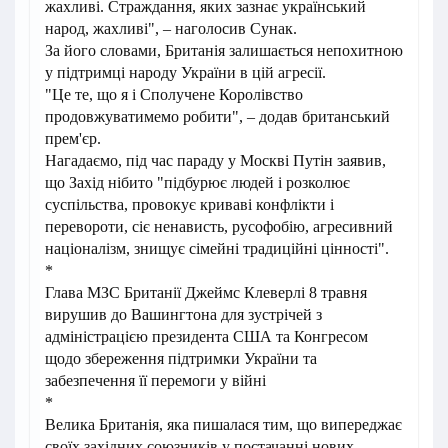
жахливі. Страждання, яких зазнає український
народ, жахливі", – наголосив Сунак.
За його словами, Британія залишається непохитною
у підтримці народу України в цій агресії.
"Це те, що я і Сполучене Королівство
продовжуватимемо робити", – додав британський
прем'єр.
Нагадаємо, під час параду у Москві Путін заявив,
що Захід нібито "підбурює людей і розколює
суспільства, провокує криваві конфлікти і
перевороти, сіє ненависть, русофобію, агресивний
націоналізм, знищує сімейні традиційні цінності".
*
Глава МЗС Британії Джеймс Клеверлі 8 травня
вирушив до Вашингтона для зустрічей з
адміністрацією президента США та Конгресом
щодо збереження підтримки України та
забезпечення її перемоги у війні
*
Велика Британія, яка пишалася тим, що випереджає
своїх західних союзників у постачанні нових