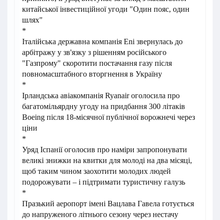
китайської інвестиційної угоди "Один пояс, один
шлях"
*
Італійська державна компанія Eni звернулась до
арбітражу у зв'язку з рішенням російського
"Газпрому" скоротити постачання газу після
повномасштабного вторгнення в Україну
*
Ірландська авіакомпанія Ryanair оголосила про
багатомільярдну угоду на придбання 300 літаків
Boeing після 18-місячної публічної ворожнечі через
ціни
*
Уряд Іспанії оголосив про наміри запропонувати
великі знижки на квитки для молоді на два місяці,
щоб таким чином заохотити молодих людей
подорожувати – і підтримати туристичну галузь
*
Празький аеропорт імені Вацлава Гавела готується
до напруженого літнього сезону через нестачу