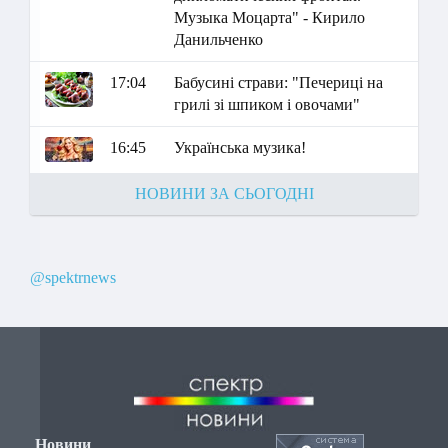
Музыка Моцарта" - Кирило
Данильченко
17:04
Бабусині страви: "Печериці на
грилі зі шпиком і овочами"
16:45
Українська музика!
НОВИНИ ЗА СЬОГОДНІ
@spektrnews
Новини