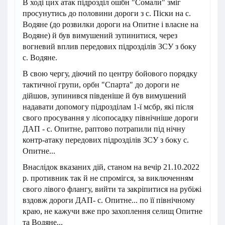
В ході цих атак підрозділ ошбн "Сомали" зміг
просунутись до половини дороги з с. Піски на с.
Водяне (до розвилки дороги на Опитне і власне на
Водяне) й був вимушений зупинитися, через
вогневий вплив передових підрозділів ЗСУ з боку
с. Водяне.
В свою чергу, діючий по центру бойового порядку
тактичної групи, орбн "Спарта" до дороги не
дійшов, зупинився південіше й був вимушений
надавати допомогу підрозділам 1-ї мсбр, які після
свого просування у лісопосадку північніше дороги
ДАП - с. Опитне, раптово потрапили під нічну
контр-атаку передових підрозділів ЗСУ з боку с.
Опитне...
Внаслідок вказаних дій, станом на вечір 21.10.2022
р. противник так й не спромігся, за виключенням
свого лівого флангу, вийти та закріпитися на рубіжі
вздовж дороги ДАП- с. Опитне... по її північному
краю, не кажучи вже про захоплення селищ Опитне
та Водяне...