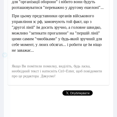
для "організації оборони" і нібито вони будуть
розташовуватися "переважно у другому ешелоні"...
При цьому представники органів військового
управління зс рф, замовчують той факт, що з
"другої лінії" їм досить зручно, а головне швидко,
можливо "затикати прогалини" на "першій лінії"
цими самим "чмобіками" у будь-який зручний для
себе момент, у люих обсягах... і робити це їм ніщо
не заважає...
Якщо Ви помітили помилку, виділіть, будь ласка,
необхідний текст і натисніть Ctrl+Enter, щоб повідомити
про це редактора. Дякуємо!