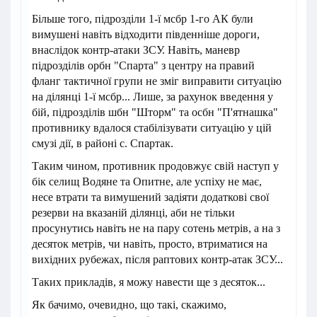
Більше того, підрозділи 1-ї мсбр 1-го АК були
вимушені навіть відходити південніше дороги,
внаслідок контр-атаки ЗСУ. Навіть, маневр
підрозділів орбн "Спарта" з центру на правий
фланг тактичної групи не зміг виправити ситуацію
на ділянці 1-ї мсбр... Лише, за рахунок введення у
бій, підрозділів шбн "Шторм" та осбн "П'ятнашка"
противнику вдалося стабілізувати ситуацію у цій
смузі дії, в районі с. Спартак.
Таким чином, противник продовжує свій наступ у
бік селищ Водяне та Опитне, але успіху не має,
несе втрати та вимушений задіяти додаткові свої
резерви на вказаній ділянці, аби не тільки
просунутись навіть не на пару сотень метрів, а на з
десяток метрів, чи навіть, просто, втриматися на
вихідних рубежах, після раптових контр-атак ЗСУ...
Таких прикладів, я можу навести ще з десяток...
Як бачимо, очевидно, що такі, скажимо,