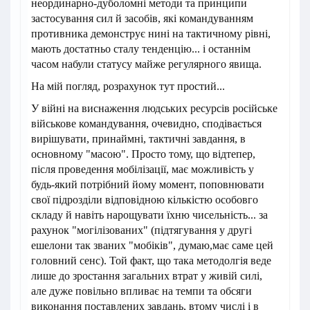
неординарно-дуболомні методи та принципи
застосування сил й засобів, які командуванням
противника демонструє нині на тактичному рівні,
мають достатньо сталу тенденцію... і останнім
часом набули статусу майже регулярного явища.
На мій погляд, розрахунок тут простий...
У війні на виснаження людських ресурсів російське
військове командування, очевидно, сподівається
вирішувати, принаймні, тактичні завдання, в
основному "масою". Просто тому, що відтепер,
після проведення мобілізації, має можливість у
будь-який потрібний йому момент, поповнювати
свої підрозділи відповідною кількістю особовго
складу й навіть нарощувати їхню чисельність... за
рахунок "могілізованих" (підтягування у другі
ешелони так званих "мобіків", думаю,має саме цей
головний сенс). Той факт, що така методолгія веде
лише до зростання загальних втрат у живій силі,
але дуже повільно впливає на темпи та обсяги
виконання поставлених завдань, втому числі і в