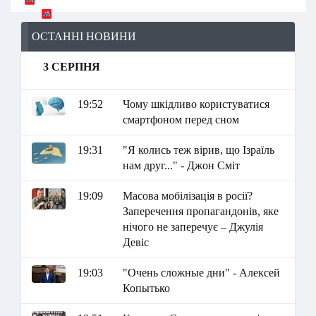
ОСТАННІ НОВИНИ
3 СЕРПНЯ
19:52
Чому шкідливо користуватися
смартфоном перед сном
19:31
"Я колись теж вірив, що Ізраїль
нам друг..." - Джон Сміт
19:09
Масова мобілізація в росії?
Заперечення пропагандонів, яке
нічого не заперечує – Джулія
Девіс
19:03
"Очень сложные дни" - Алексей
Копытько