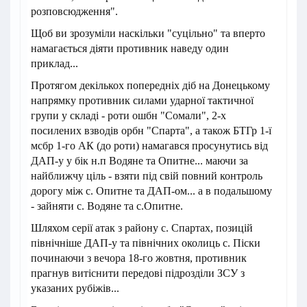
розповсюдження".
Щоб ви зрозуміли наскільки "суцільно" та вперто
намагається діяти противник наведу один
приклад...
Протягом декількох попередніх діб на Донецькому
напрямку противник силами ударної тактичної
групи у складі - роти ошбн "Сомали", 2-х
посилених взводів орбн "Спарта", а також БТГр 1-ї
мсбр 1-го АК (до роти) намагався просунутись від
ДАП-у у бік н.п Водяне та Опитне... маючи за
найближчу ціль - взяти під свій повний контроль
дорогу між с. Опитне та ДАП-ом... а в подальшому
- зайняти с. Водяне та с.Опитне.
Шляхом серії атак з району с. Спартах, позицій
північніше ДАП-у та північних околиць с. Піски
починаючи з вечора 18-го жовтня, противник
прагнув витіснити передові підрозділи ЗСУ з
указаних рубіжів...