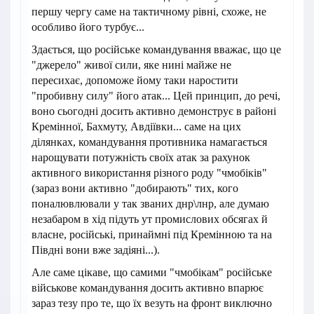
першу чергу саме на тактичному рівні, схоже, не
особливо його турбує...
Здається, що російське командування вважає, що це
"джерело" живої сили, яке нині майже не
пересихає, допоможе йому таки наростити
"пробивну силу" його атак... Цей принцип, до речі,
воно сьогодні досить активно демонструє в районі
Кремінної, Бахмуту, Авдіївки... саме на цих
ділянках, командування противника намагається
нарощувати потужність своїх атак за рахунок
активного використання різного роду "чмобіків"
(зараз вони активно "добирають" тих, кого
поналювлювали у так званих днр\лнр, але думаю
незабаром в хід підуть ут промислових обсягах й
власне, російські, принаймні під Кремінною та на
Півдні вони вже задіяні...).
Але саме цікаве, що самими "чмобікам" російське
військове командування досить активно впарює
зараз тезу про те, що їх везуть на фронт виключно