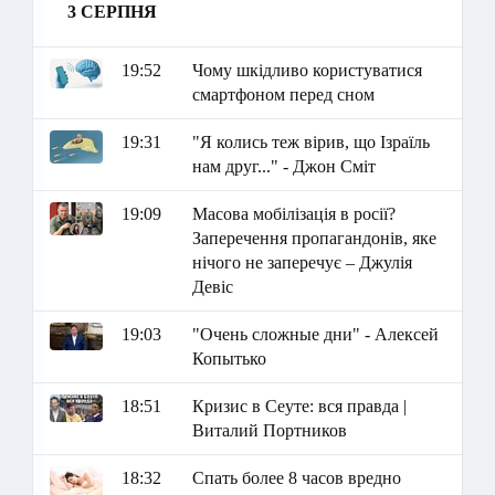
3 СЕРПНЯ
19:52
Чому шкідливо користуватися
смартфоном перед сном
19:31
"Я колись теж вірив, що Ізраїль
нам друг..." - Джон Сміт
19:09
Масова мобілізація в росії?
Заперечення пропагандонів, яке
нічого не заперечує – Джулія
Девіс
19:03
"Очень сложные дни" - Алексей
Копытько
18:51
Кризис в Сеуте: вся правда |
Виталий Портников
18:32
Спать более 8 часов вредно