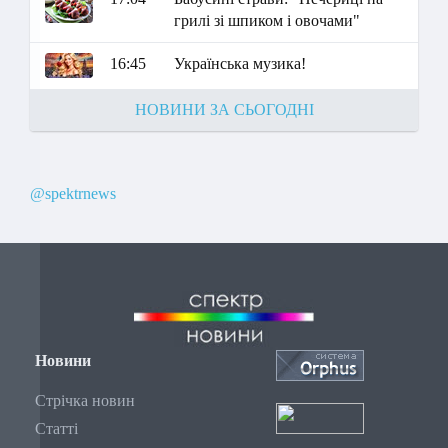
грилі зі шпиком і овочами"
16:45
Українська музика!
НОВИНИ ЗА СЬОГОДНІ
@spektrnews
Новини
Стрічка новин
Статті