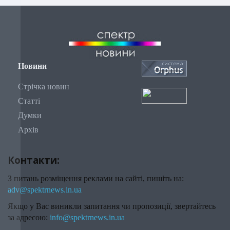
Новини
Стрічка новин
Статті
Думки
Архів
Контакти:
З питань розміщення реклами на сайті, пишіть на:
adv@spektrnews.in.ua
Якщо у Вас виникли запитання чи пропозиції, звертайтесь
за адресою:
info@spektrnews.in.ua