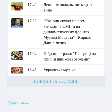
17:42
Ленивые должны пить красное
вино
17:23
"Как они скулят по всем
каналам, в СМИ и на
дипломатических фронтах.
Музыка Моцарта" - Кирило
Данильченко
17:04
Бабусині страви: "Печериці на
грилі зі шпиком і овочами"
16:45
Українська музика!
НОВИНИ ЗА СЬОГОДНІ
@spektrnews