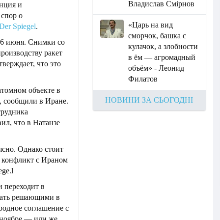
Владислав Смірнов
анция и
спор о
«Царь на вид
Der Spiegel
.
сморчок, башка с
6 июня. Снимки со
кулачок, а злобности
производству ракет
в ём — агромадный
верждает, что это
объём» - Леонид
Филатов
томном объекте в
НОВИНИ ЗА СЬОГОДНІ
, сообщили в Иране.
трудника
ил, что в Натанзе
ясно. Однако стоит
а конфликт с Ираном
ge.l
и переходит в
тать решающими в
ародное соглашение с
ноябре — или же