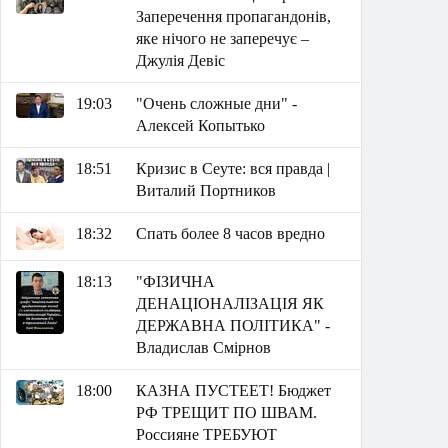
Заперечення пропагандонів,
яке нічого не заперечує –
Джулія Девіс
19:03
"Очень сложные дни" -
Алексей Копытько
18:51
Кризис в Сеуте: вся правда |
Виталий Портников
18:32
Спать более 8 часов вредно
18:13
"ФІЗИЧНА
ДЕНАЦІОНАЛІЗАЦІЯ ЯК
ДЕРЖАВНА ПОЛІТИКА" -
Владислав Смірнов
18:00
КАЗНА ПУСТЕЕТ! Бюджет
РФ ТРЕЩИТ ПО ШВАМ.
Россияне ТРЕБУЮТ