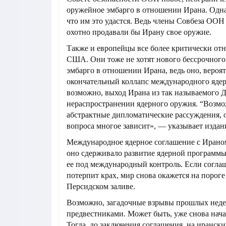
оружейное эмбарго в отношении Ирана. Одна
что им это удастся. Ведь члены Совбеза ООН
охотно продавали бы Ирану свое оружие.
Также и европейцы все более критически от
США. Они тоже не хотят нового бессрочног
эмбарго в отношении Ирана, ведь оно, вероят
окончательный коллапс международного ядер
возможно, выход Ирана из так называемого Д
нераспространении ядерного оружия. “Возмож
абстрактные дипломатические рассуждения, о
вопроса многое зависит», — указывает издан
Международное ядерное соглашение с Ираном
оно сдерживало развитие ядерной программы
ее под международный контроль. Если согла
потерпит крах, мир снова окажется на порог
Персидском заливе.
Возможно, загадочные взрывы прошлых недел
предвестниками. Может быть, уже снова нача
Тогда, до заключения соглашения, на иранск