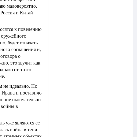
ко маловероятно,
 Россия и Китай
носятся к поведению
о оружейного
но, будет означать
ного соглашения и,
оговора о
но, это звучит как
днако от этого
ие.
 не идеально. Но
 Ирана и поставило
шение окончательно
е войны в
ь уже являются ее
лась война в тени.
их атомных объектах