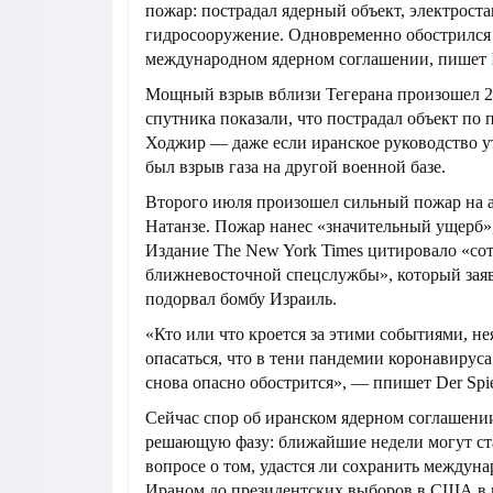
пожар: пострадал ядерный объект, электрост
гидросооружение. Одновременно обострился 
международном ядерном соглашении, пишет
Мощный взрыв вблизи Тегерана произошел 2
спутника показали, что пострадал объект по 
Ходжир — даже если иранское руководство ут
был взрыв газа на другой военной базе.
Второго июля произошел сильный пожар на а
Натанзе. Пожар нанес «значительный ущерб»
Издание The New York Times цитировало «со
ближневосточной спецслужбы», который заяв
подорвал бомбу Израиль.
«Кто или что кроется за этими событиями, не
опасаться, что в тени пандемии коронавирус
снова опасно обострится», — ппишет Der Spie
Сейчас спор об иранском ядерном соглашени
решающую фазу: ближайшие недели могут с
вопросе о том, удастся ли сохранить междун
Ираном до президентских выборов в США в 