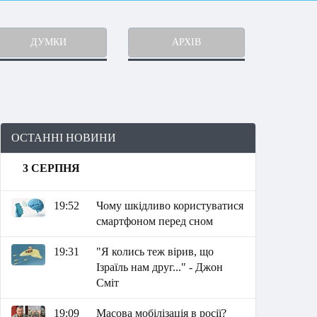
ДУМКИ
АРХІВ
ОСТАННІ НОВИНИ
3 СЕРПНЯ
19:52
Чому шкідливо користуватися
смартфоном перед сном
19:31
"Я колись теж вірив, що
Ізраїль нам друг..." - Джон
Сміт
19:09
Масова мобілізація в росії?