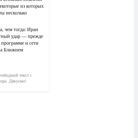
екоторые из которых
ты несколько
, чем тогда: Иран
етный удар — прежде
 программе и сети
на Ближнем
еобхідний текст і
тора. Дякуємо!