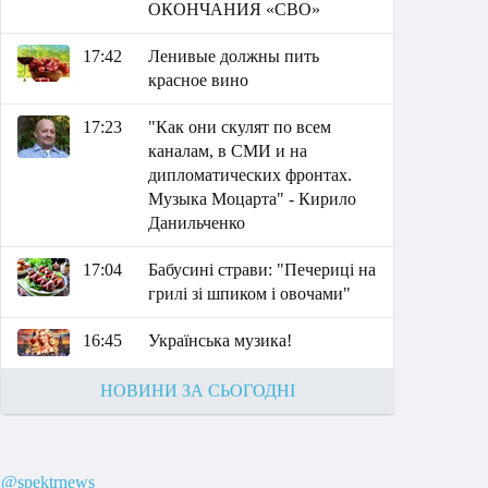
ОКОНЧАНИЯ «СВО»
17:42
Ленивые должны пить
красное вино
17:23
"Как они скулят по всем
каналам, в СМИ и на
дипломатических фронтах.
Музыка Моцарта" - Кирило
Данильченко
17:04
Бабусині страви: "Печериці на
грилі зі шпиком і овочами"
16:45
Українська музика!
НОВИНИ ЗА СЬОГОДНІ
@spektrnews