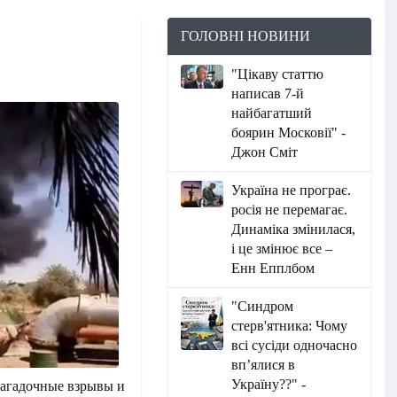
ГОЛОВНІ НОВИНИ
"Цікаву статтю
написав 7-й
найбагатший
боярин Московії" -
Джон Сміт
Україна не програє.
росія не перемагає.
Динаміка змінилася,
і це змінює все –
Енн Епплбом
"Синдром
стерв'ятника: Чому
всі сусіди одночасно
вп’ялися в
Україну??" -
загадочные взрывы и