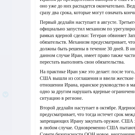
оно уже до них распадется окончательно. Ве
сразу два срока, которые могут означать кон
Первый дедлайн наступает в августе. Третье
официально запустил механизм по урегулиро
рамках ядерной сделки: Тегеран обвиняет За
обязательств. Механизм предусматривает, чт
должны быть решены в течение 30 дней. В ин
данном случае Иран, имеет право также час
перестать выполнять свои обязательства.
На практике Иран уже это делает: после того,
США вышли из соглашения и ввели жесткие 
отношении Ирана, иранское руководство в ма
одно за другим нарушать ядерные ограничен
ситуацию в регионе.
Второй дедлайн наступает в октябре. Ядерно
предусматривает, что тогда истечет срок ме
запрещающих Ирану закупать оружие. США х
в любом случае. Одновременно США пытают
Совете безопасности ООН новое, неограниче