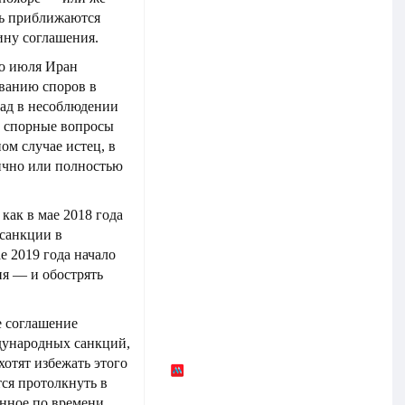
дь приближаются
чину соглашения.
го июля Иран
ванию споров в
пад в несоблюдении
о спорные вопросы
ом случае истец, в
тично или полностью
 как в мае 2018 года
санкции в
е 2019 года начало
ия — и обострять
е соглашение
ждународных санкций,
отят избежать этого
ся протолкнуть в
нное по времени