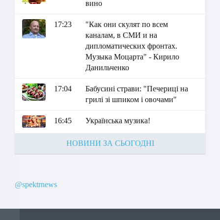
вино
17:23
"Как они скулят по всем
каналам, в СМИ и на
дипломатических фронтах.
Музыка Моцарта" - Кирило
Данильченко
17:04
Бабусині страви: "Печериці на
грилі зі шпиком і овочами"
16:45
Українська музика!
НОВИНИ ЗА СЬОГОДНІ
@spektrnews