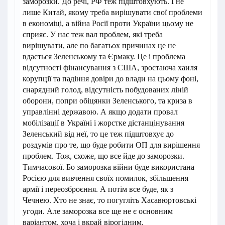
заморозки. До речі, РФ теж підштовхують. І не
лише Китай, якому треба вирішувати свої проблеми
в економіці, а війна Росії проти України цьому не
сприяє. У нас теж вал проблем, які треба
вирішувати, але по багатьох причинах це не
вдається Зеленському та Єрмаку. Це і проблема
відсутності фінансування з США, зростаюча хаиля
корупції та падіння довіри до влади на цьому фоні,
снарядний голод, відсутність побудованих ліній
оборони, попри обіцянки Зеленського, та криза в
управлінні державою. А якщо додати провал
мобілізації в Україні і жорстке дістанцінування
Зеленський від неї, то це теж підштовхує до
роздумів про те, що буде робити ОП для вирішення
проблем. Тож, схоже, що все йде до заморозки.
Тимчасової. Бо заморозка війни буде використана
Росією для вивчення своїх помилок, збільшення
армії і переозброєння. А потім все буде, як з
Чечнею. Хто не знає, то погугліть Хасавюртовські
угоди. Але заморозка все ще не є основним
варіантом, хоча і вкрай вірогідним.