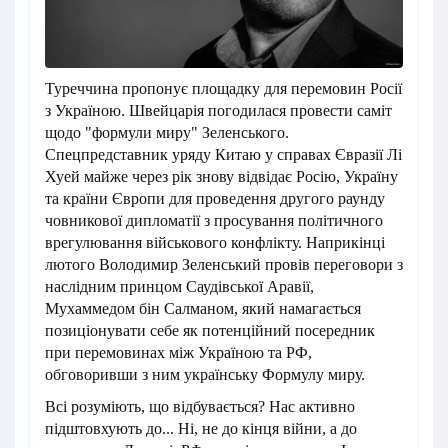
Туреччина пропонує площадку для перемовин Росії
з Україною. Швейцарія погодилася провести саміт
щодо "формули миру" Зеленського.
Спецпредставник уряду Китаю у справах Євразії Лі
Хуей майже через рік знову відвідає Росію, Україну
та країни Європи для проведення другого раунду
човникової дипломатії з просування політичного
врегулювання військового конфлікту. Наприкінці
лютого Володимир Зеленський провів переговори з
наслідним принцом Саудівської Аравії,
Мухаммедом бін Салманом, який намагається
позиціонувати себе як потенційний посередник
при перемовинах між Україною та РФ,
обговоривши з ним українську Формулу миру.
Всі розуміють, що відбувається? Нас активно
підштовхують до... Ні, не до кінця війни, а до