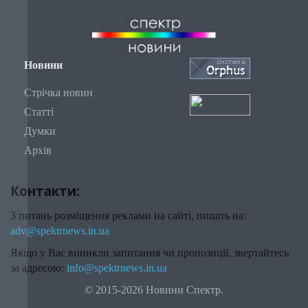
Новини
Стрічка новин
Статті
Думки
Архів
Контакти:
З питань розміщення реклами на сайті, пишіть на:
adv@spektrnews.in.ua
Якщо у Вас виникли запитання чи пропозиції, звертайтесь
за адресою:
info@spektrnews.in.ua
© 2015-2026 Новини Спектр.