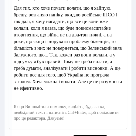
Для тих, хто хоче почати волати, що я хайпую,
брешу, розганяю паніку, вкидаю російське ІПСО і
так далі, я хочу нагадати, що все це вони вже
волали, коли я казав, що буде повномасштабне
вторгнення, що війна не на два-три тижні, а на
роки, що якщо ігнорувати проблему біженців, то
більшість з них не повернеться, що Зеленський зняв
Залужного, що... Так, кожен раз вони волали, а у
підсумку я був правий. Тому не треба волати, а
треба думати, аналізувати і робити висновки. А ще
робити все для того, щоб Україна не програла
загалом. Хоча можна і волати. Але це не розумно та
не ефективно.
Якщо Ви помітили помилку, виділіть, будь ласка,
необхідний текст і натисніть Ctrl+Enter, щоб повідомити
про це редактора. Дякуємо!