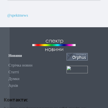
@spektrnews
Новини
Стрічка новин
Статті
Думки
Архів
Контакти: