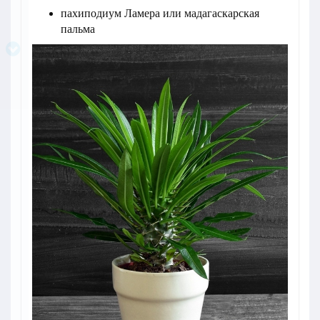
пахиподиум Ламера или мадагаскарская
пальма