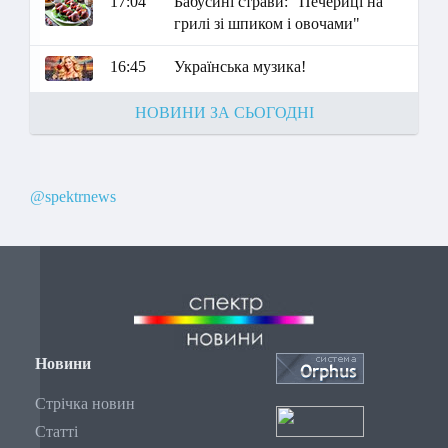
17:04
Бабусині страви: "Печериці на
грилі зі шпиком і овочами"
16:45
Українська музика!
НОВИНИ ЗА СЬОГОДНІ
@spektrnews
Новини
Стрічка новин
Статті