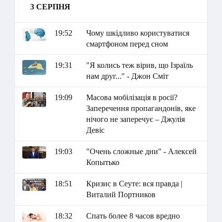
3 СЕРПНЯ
19:52
Чому шкідливо користуватися
смартфоном перед сном
19:31
"Я колись теж вірив, що Ізраїль
нам друг..." - Джон Сміт
19:09
Масова мобілізація в росії?
Заперечення пропагандонів, яке
нічого не заперечує – Джулія
Девіс
19:03
"Очень сложные дни" - Алексей
Копытько
18:51
Кризис в Сеуте: вся правда |
Виталий Портников
18:32
Спать более 8 часов вредно