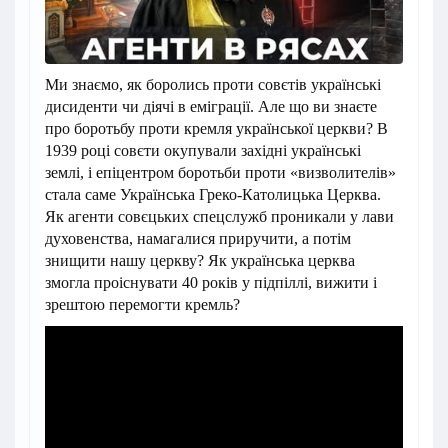
Ми знаємо, як боролись проти совєтів українські
дисиденти чи діячі в еміграції. Але що ви знаєте
про боротьбу проти кремля української церкви? В
1939 році совєти окупували західні українські
землі, і епіцентром боротьби проти «визволителів»
стала саме Українська Греко-Католицька Церква.
Як агенти совєцьких спецслужб проникали у лави
духовенства, намагалися приручити, а потім
знищити нашу церкву? Як українська церква
змогла проіснувати 40 років у підпіллі, вижити і
зрештою перемогти кремль?