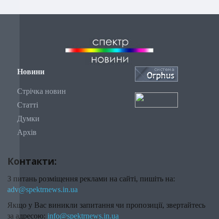
Новини
Стрічка новин
Статті
Думки
Архів
Контакти:
З питань розміщення реклами на сайті, пишіть на:
adv@spektrnews.in.ua
Якщо у Вас виникли запитання чи пропозиції, звертайтесь
за адресою:
info@spektrnews.in.ua