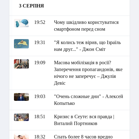
3 СЕРПНЯ
19:52
Чому шкідливо користуватися
смартфоном перед сном
19:31
"Я колись теж вірив, що Ізраїль
нам друг..." - Джон Сміт
19:09
Масова мобілізація в росії?
Заперечення пропагандонів, яке
нічого не заперечує – Джулія
Девіс
19:03
"Очень сложные дни" - Алексей
Копытько
18:51
Кризис в Сеуте: вся правда |
Виталий Портников
18:32
Спать более 8 часов вредно