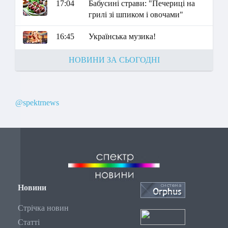
17:04
Бабусині страви: "Печериці на
грилі зі шпиком і овочами"
16:45
Українська музика!
НОВИНИ ЗА СЬОГОДНІ
@spektrnews
Новини
Стрічка новин
Статті