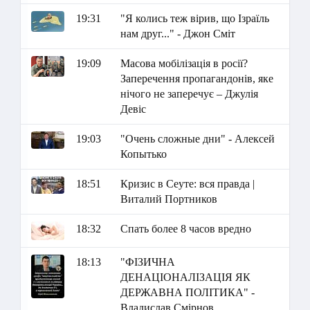
19:31
"Я колись теж вірив, що Ізраїль
нам друг..." - Джон Сміт
19:09
Масова мобілізація в росії?
Заперечення пропагандонів, яке
нічого не заперечує – Джулія
Девіс
19:03
"Очень сложные дни" - Алексей
Копытько
18:51
Кризис в Сеуте: вся правда |
Виталий Портников
18:32
Спать более 8 часов вредно
18:13
"ФІЗИЧНА
ДЕНАЦІОНАЛІЗАЦІЯ ЯК
ДЕРЖАВНА ПОЛІТИКА" -
Владислав Смірнов