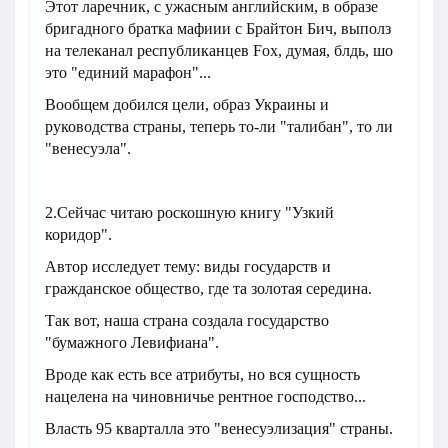
Этот ларечник, с ужасным английским, в образе
бригадного братка мафиии с Брайтон Бич, выполз
на телеканал республиканцев Foх, думая, блдь, шо
это "единий марафон"...
Вообщем добился цели, образ Украины и
руководства страны, теперь то-ли "талибан", то ли
"венесуэла".
2.Сейчас читаю роскошную книгу "Узкий
коридор".
Автор исследует тему: виды государств и
гражданское общество, где та золотая середина.
Так вот, наша страна создала государство
"бумажного Левифиана".
Вроде как есть все атрибуты, но вся сущность
нацелена на чиновничье рентное господство...
Власть 95 кварталла это "венесуэлизация" страны.