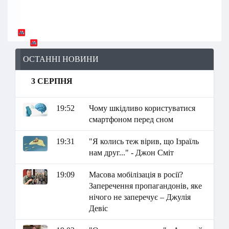
ОСТАННІ НОВИНИ
3 СЕРПНЯ
19:52
Чому шкідливо користуватися
смартфоном перед сном
19:31
"Я колись теж вірив, що Ізраїль
нам друг..." - Джон Сміт
19:09
Масова мобілізація в росії?
Заперечення пропагандонів, яке
нічого не заперечує – Джулія
Девіс