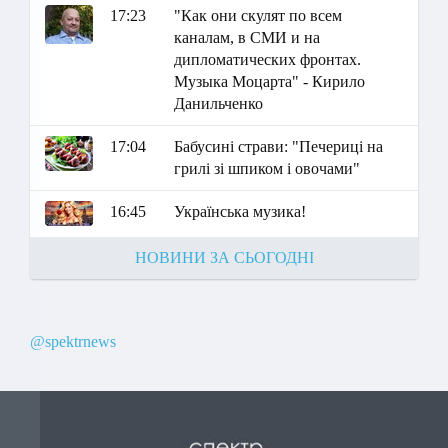
17:23
"Как они скулят по всем
каналам, в СМИ и на
дипломатических фронтах.
Музыка Моцарта" - Кирило
Данильченко
17:04
Бабусині страви: "Печериці на
грилі зі шпиком і овочами"
16:45
Українська музика!
НОВИНИ ЗА СЬОГОДНІ
@spektrnews