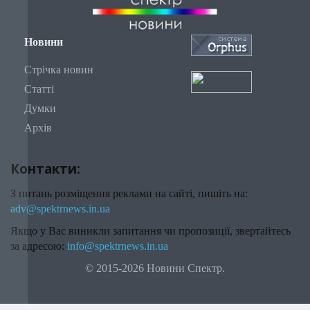
Новини
Стрічка новин
Статті
Думки
Архів
Контакти:
З питань розміщення реклами на сайті, пишіть на:
adv@spektrnews.in.ua
Якщо у Вас виникли запитання чи пропозиції, звертайтесь
за адресою:
info@spektrnews.in.ua
© 2015-2026 Новини Спектр.