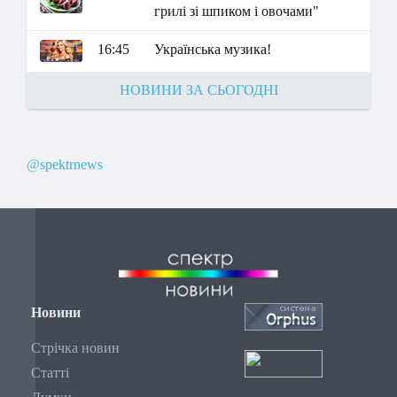
грилі зі шпиком і овочами"
16:45
Українська музика!
НОВИНИ ЗА СЬОГОДНІ
@spektrnews
Новини
Стрічка новин
Статті