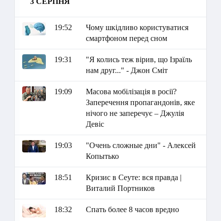
3 СЕРПНЯ
19:52
Чому шкідливо користуватися
смартфоном перед сном
19:31
"Я колись теж вірив, що Ізраїль
нам друг..." - Джон Сміт
19:09
Масова мобілізація в росії?
Заперечення пропагандонів, яке
нічого не заперечує – Джулія
Девіс
19:03
"Очень сложные дни" - Алексей
Копытько
18:51
Кризис в Сеуте: вся правда |
Виталий Портников
18:32
Спать более 8 часов вредно