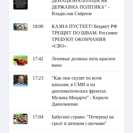
ДЕНАЦІОНАЛІЗАЦІЯ ЯК
ДЕРЖАВНА ПОЛІТИКА" -
Владислав Смірнов
18:00
КАЗНА ПУСТЕЕТ! Бюджет РФ
ТРЕЩИТ ПО ШВАМ. Россияне
ТРЕБУЮТ ОКОНЧАНИЯ
«СВО»
17:42
Ленивые должны пить красное
вино
17:23
"Как они скулят по всем
каналам, в СМИ и на
дипломатических фронтах.
Музыка Моцарта" - Кирило
Данильченко
17:04
Бабусині страви: "Печериці на
грилі зі шпиком і овочами"