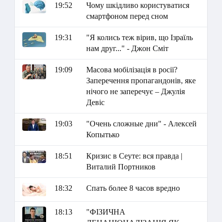
19:52
Чому шкідливо користуватися
смартфоном перед сном
19:31
"Я колись теж вірив, що Ізраїль
нам друг..." - Джон Сміт
19:09
Масова мобілізація в росії?
Заперечення пропагандонів, яке
нічого не заперечує – Джулія
Девіс
19:03
"Очень сложные дни" - Алексей
Копытько
18:51
Кризис в Сеуте: вся правда |
Виталий Портников
18:32
Спать более 8 часов вредно
18:13
"ФІЗИЧНА