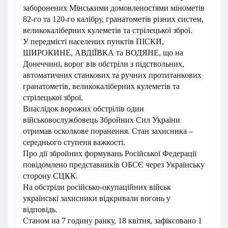
заборонених Мінськими домовленостями мінометів
82-го та 120-го калібру, гранатометів різних систем,
великокаліберних кулеметів та стрілецької зброї.
У передмісті населених пунктів ПІСКИ,
ШИРОКИНЕ, АВДІЇВКА та ВОДЯНЕ, що на
Донеччині, ворог вів обстріли з підствольних,
автоматичних станкових та ручних протитанкових
гранатометів, великокаліберних кулеметів та
стрілецької зброї.
Внаслідок ворожих обстрілів один
військовослужбовець Збройних Сил України
отримав осколкове поранення. Стан захисника –
середнього ступеня важкості.
Про дії збройних формувань Російської Федерації
повідомлено представників ОБСЄ через Українську
сторону СЦКК.
На обстріли російсько-окупаційних військ
українські захисники відкривали вогонь у
відповідь.
Станом на 7 годину ранку, 18 квітня, зафіксовано 1