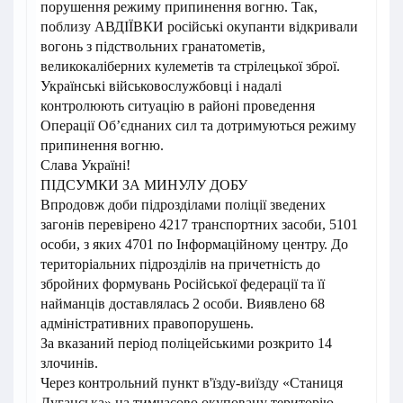
порушення режиму припинення вогню. Так,
поблизу АВДІЇВКИ російські окупанти відкривали
вогонь з підствольних гранатометів,
великокаліберних кулеметів та стрілецької зброї.
Українські військовослужбовці і надалі
контролюють ситуацію в районі проведення
Операції Об’єднаних сил та дотримуються режиму
припинення вогню.
Слава Україні!
ПІДСУМКИ ЗА МИНУЛУ ДОБУ
Впродовж доби підрозділами поліції зведених
загонів перевірено 4217 транспортних засоби, 5101
особи, з яких 4701 по Інформаційному центру. До
територіальних підрозділів на причетність до
збройних формувань Російської федерації та її
найманців доставлялась 2 особи. Виявлено 68
адміністративних правопорушень.
За вказаний період поліцейськими розкрито 14
злочинів.
Через контрольний пункт в'їзду-виїзду «Станиця
Луганська» на тимчасово окуповану територію