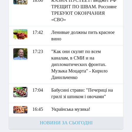
18:00
КАЗНА ПУСТЕЕТ! Бюджет РФ
ТРЕЩИТ ПО ШВАМ. Россияне
ТРЕБУЮТ ОКОНЧАНИЯ
«СВО»
17:42
Ленивые должны пить красное
вино
17:23
"Как они скулят по всем
каналам, в СМИ и на
дипломатических фронтах.
Музыка Моцарта" - Кирило
Данильченко
17:04
Бабусині страви: "Печериці на
грилі зі шпиком і овочами"
16:45
Українська музика!
НОВИНИ ЗА СЬОГОДНІ