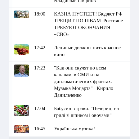
Владислав Смірнов
18:00
КАЗНА ПУСТЕЕТ! Бюджет РФ
ТРЕЩИТ ПО ШВАМ. Россияне
ТРЕБУЮТ ОКОНЧАНИЯ
«СВО»
17:42
Ленивые должны пить красное
вино
17:23
"Как они скулят по всем
каналам, в СМИ и на
дипломатических фронтах.
Музыка Моцарта" - Кирило
Данильченко
17:04
Бабусині страви: "Печериці на
грилі зі шпиком і овочами"
16:45
Українська музика!