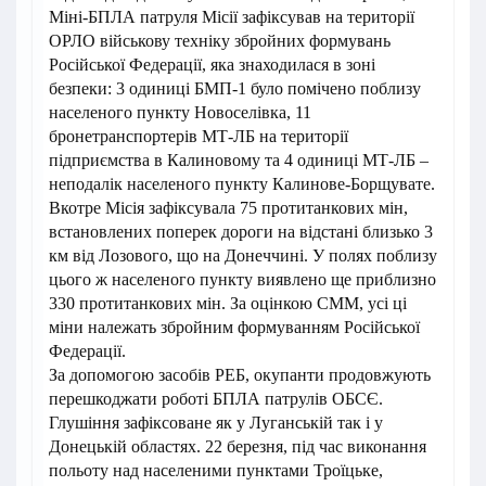
Міні-БПЛА патруля Місії зафіксував на території
ОРЛО військову техніку збройних формувань
Російської Федерації, яка знаходилася в зоні
безпеки: 3 одиниці БМП-1 було помічено поблизу
населеного пункту Новоселівка, 11
бронетранспортерів МТ-ЛБ на території
підприємства в Калиновому та 4 одиниці МТ-ЛБ –
неподалік населеного пункту Калинове-Борщувате.
Вкотре Місія зафіксувала 75 протитанкових мін,
встановлених поперек дороги на відстані близько 3
км від Лозового, що на Донеччині. У полях поблизу
цього ж населеного пункту виявлено ще приблизно
330 протитанкових мін. За оцінкою СММ, усі ці
міни належать збройним формуванням Російської
Федерації.
За допомогою засобів РЕБ, окупанти продовжують
перешкоджати роботі БПЛА патрулів ОБСЄ.
Глушіння зафіксоване як у Луганській так і у
Донецькій областях. 22 березня, під час виконання
польоту над населеними пунктами Троїцьке,