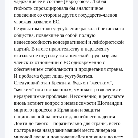
удержание ее в составе [Евро]союза. Любая
гибкость спровоцировала бы аналогичное
поведение со стороны других государств-членов,
угрожая развалом ЕС.
Результатом стало усугубление раскола британского
общества, повлекшее за собой полную
недееспособность консервативной и лейбористской
партий. В итоге правительству и парламенту
оказался не под силу титанический труд разрыва
членских отношений с ЕС одновременно с
обеспечением стабильности и процветания страны.
И проблема будет лишь усугубляться.
Следующий этап Брекзита, будь он "жестким",
"мягким" или отложенным, умножит разделения и
неразрешимые проблемы. Несомненно, в результате
вновь встанет вопрос о независимости Шотландии,
мирного процесса в Ирландии и защиты
национальной валюты от дальнейшего падения.
Дойти до такого – поразительно для страны, всего
полтора века назад занимавшей место лидера на
мировой арене и пользовавшейся влиянием во всех