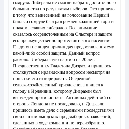
гомруля. Либералы не смогли набрать достаточного
большинства по результатам выборов. Это привело
к тому, что вынесенный на голосование Первый
билль о гомруле был разгромлен коалицией тори и
инакомыслящих либералов. Все внимание
оказалось сосредоточенным на Ольстере и защите
его преимущественно протестантского населения.
Гладстон не видел причин для предоставления ему
какой-либо особой защиты. Данный вопрос
расколол Либеральную партию на 20 лет.
Предшественнику Гладстона Дизраэли пришлось
столкнуться с ирландским вопросом несмотря на
попытки его игнорировать. Очередной
сельскохозяйственный кризис снова привел к
голоду в Ирландии, которому Дизраэли был
вынужден противостоять. Активных действий со
стороны Лондона не последовало, и Дизраэли
пришлось иметь дело с серьезными последствиями
своих антиирландских предвыборных заявлений,
сделанных в ходе компании по переизбранию.