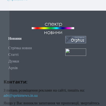
Новини
Стрічка новин
Статті
Думки
Архів
Контакти:
З питань розміщення реклами на сайті, пишіть на:
adv@spektrnews.in.ua
Якщо у Вас виникли запитання чи пропозиції, звертайтесь