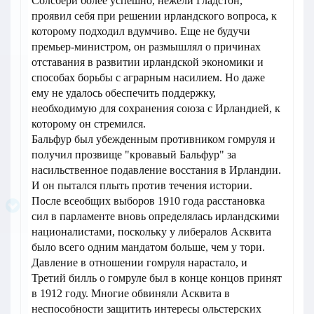
Солсбери более успешно, нежели Гладстон,
проявил себя при решении ирландского вопроса, к
которому подходил вдумчиво. Еще не будучи
премьер-министром, он размышлял о причинах
отставания в развитии ирландской экономики и
способах борьбы с аграрным насилием. Но даже
ему не удалось обеспечить поддержку,
необходимую для сохранения союза с Ирландией, к
которому он стремился.
Бальфур был убежденным противником гомруля и
получил прозвище "кровавый Бальфур" за
насильственное подавление восстания в Ирландии.
И он пытался плыть против течения истории.
После всеобщих выборов 1910 года расстановка
сил в парламенте вновь определялась ирландскими
националистами, поскольку у либералов Асквита
было всего одним мандатом больше, чем у тори.
Давление в отношении гомруля нарастало, и
Третий билль о гомруле был в конце концов принят
в 1912 году. Многие обвиняли Асквита в
неспособности защитить интересы ольстерских