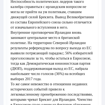
Неспособность политических лидеров такого
калибра справиться с ирландским вопросом не
могла не прийти на ум политикам, ставшим
движущей силой Брекзита. Вывод Великобритании
из состава Европейского союза сильно отличается
от изначального вступления в него.
Внутренние противоречия Ирландии вновь
занимают центральное место в британской
политике. На территории Северной Ирландии
результаты референдума по вопросу выхода из ЕС
выявили потрясающий парадокс; 56% избирателей
проголосовали за то, чтобы остаться в Евросоюзе,
тогда как Демократическая юнионистская партия
(ДЮП), поддерживающая выход из ЕС, набрала
наибольшее число голосов (36%) на всеобщих
выборах 2017 года.
То же самое невежество в отношении недавних
исторических событий привело к
легкомысленному пренебрежению последствиями,
которыми чреват Брекзит для Ирландии. Членство
в Евросоюзе стало одним из факторов сближения