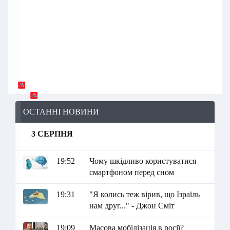
ОСТАННІ НОВИНИ
3 СЕРПНЯ
19:52
Чому шкідливо користуватися
смартфоном перед сном
19:31
"Я колись теж вірив, що Ізраїль
нам друг..." - Джон Сміт
19:09
Масова мобілізація в росії?