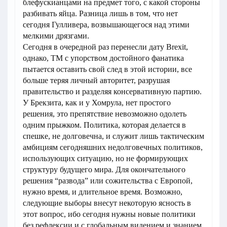
блефускианцами на предмет того, с какой стороны
разбивать яйца. Разница лишь в том, что нет
сегодня Гулливера, возвышающегося над этими
мелкими дрязгами.
Сегодня в очередной раз перенесли дату Brexit,
однако, ТМ с упорством достойного фанатика
пытается оставить свой след в этой истории, все
больше теряя личный авторитет, разрушая
правительство и разделяя консервативную партию.
У Брекзита, как и у Хомрула, нет простого
решения, это препятствие невозможно одолеть
одним прыжком. Политика, которая делается в
спешке, не долговечна, и служит лишь тактическим
амбициям сегодняшних недолговечных политиков,
использующих ситуацию, но не формирующих
структуру будущего мира. Для окончательного
решения “развода” или сожительства с Европой,
нужно время, и длительное время. Возможно,
следующие выборы внесут некоторую ясность в
этот вопрос, ибо сегодня нужны новые политики
без рефлексии и с глобальным видением и знанием