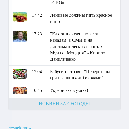
«СВО»
17:42
Ленивые должны пить красное
вино
17:23
"Как они скулят по всем
каналам, в СМИ и на
дипломатических фронтах.
Музыка Моцарта" - Кирило
Данильченко
17:04
Бабусині страви: "Печериці на
грилі зі шпиком і овочами"
16:45
Українська музика!
НОВИНИ ЗА СЬОГОДНІ
@spektrnews