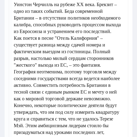
Уинстон Черчилль на рубеже ХХ века. Брекзит –
одно из таких событий. Беда современной
Британии – в отсутствии политиков необходимого
калибра, способных руководить процессом выхода
из Евросоюза и устранением его последствий.
Как поется в песне "Отель Калифорния" –
существует разница между сдачей номера и
фактическим выездом из гостиницы. Полный
разрыв, настолько милый сердцам сторонников
"жесткого" выхода из ЕС, – это фантазия.
География неотменима, поэтому торговля между
соседними государствами всегда ведется наиболее
активно. Совместить потребность Британии в
тесной связи с единым рынком ЕС и мечту о ней
как о мировой торговой державе невозможно.
Конечно, некоторые политические деятели будут
утверждать, что им под силу измерить квадратуру
круга и справиться с тем, что не удалось Терезе
Мэй. Этим амбициозным лидерам стоило бы
призадуматься над уроками последних лет,