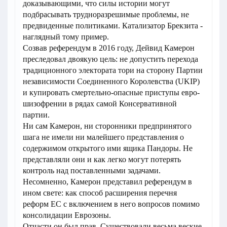
доказывающими, что силы истории могут
подбрасывать трудноразрешимые проблемы, не
предвиденные политиками. Катализатор Брекзита -
наглядный тому пример.
Созвав референдум в 2016 году, Дейвид Камерон
преследовал двоякую цель: не допустить перехода
традиционного электората тори на сторону Партии
независимости Соединенного Королевства (UKIP)
и купировать смертельно-опасные приступы евро-
шизофрении в рядах самой Консервативной
партии.
Ни сам Камерон, ни сторонники предпринятого
шага не имели ни малейшего представления о
содержимом открытого ими ящика Пандоры. Не
представляли они и как легко могут потерять
контроль над поставленными задачами.
Несомненно, Камерон представил референдум в
ином свете: как способ расширения перечня
реформ ЕС с включением в него вопросов помимо
консолидации Еврозоны.
Отчасти он был прав. Существовали весьма веские