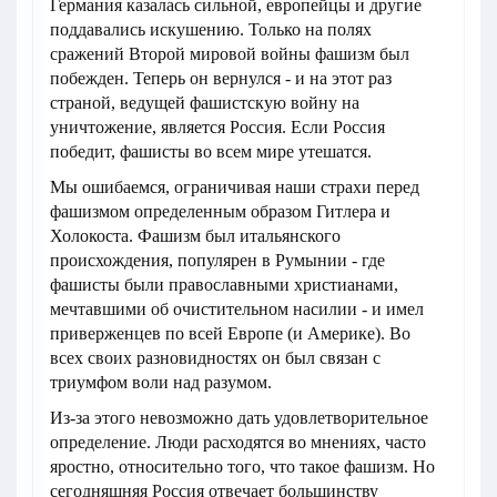
Германия казалась сильной, европейцы и другие
поддавались искушению. Только на полях
сражений Второй мировой войны фашизм был
побежден. Теперь он вернулся - и на этот раз
страной, ведущей фашистскую войну на
уничтожение, является Россия. Если Россия
победит, фашисты во всем мире утешатся.
Мы ошибаемся, ограничивая наши страхи перед
фашизмом определенным образом Гитлера и
Холокоста. Фашизм был итальянского
происхождения, популярен в Румынии - где
фашисты были православными христианами,
мечтавшими об очистительном насилии - и имел
приверженцев по всей Европе (и Америке). Во
всех своих разновидностях он был связан с
триумфом воли над разумом.
Из-за этого невозможно дать удовлетворительное
определение. Люди расходятся во мнениях, часто
яростно, относительно того, что такое фашизм. Но
сегодняшняя Россия отвечает большинству