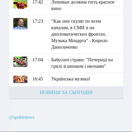
17:42
Ленивые должны пить красное
вино
17:23
"Как они скулят по всем
каналам, в СМИ и на
дипломатических фронтах.
Музыка Моцарта" - Кирило
Данильченко
17:04
Бабусині страви: "Печериці на
грилі зі шпиком і овочами"
16:45
Українська музика!
НОВИНИ ЗА СЬОГОДНІ
@spektrnews