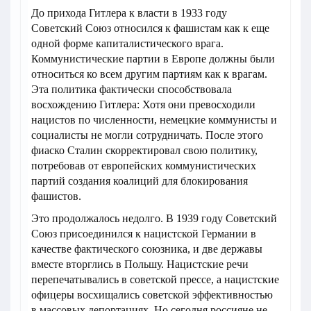
До прихода Гитлера к власти в 1933 году
Советский Союз относился к фашистам как к еще
одной форме капиталистического врага.
Коммунистические партии в Европе должны были
относиться ко всем другим партиям как к врагам.
Эта политика фактически способствовала
восхождению Гитлера: Хотя они превосходили
нацистов по численности, немецкие коммунисты и
социалисты не могли сотрудничать. После этого
фиаско Сталин скорректировал свою политику,
потребовав от европейских коммунистических
партий создания коалиций для блокирования
фашистов.
Это продолжалось недолго. В 1939 году Советский
Союз присоединился к нацистской Германии в
качестве фактического союзника, и две державы
вместе вторглись в Польшу. Нацистские речи
перепечатывались в советской прессе, а нацистские
офицеры восхищались советской эффективностью
в массовых депортациях. Но сегодня россияне не