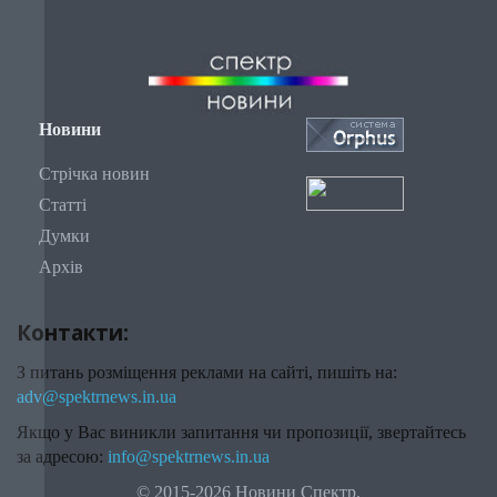
Новини
Стрічка новин
Статті
Думки
Архів
Контакти:
З питань розміщення реклами на сайті, пишіть на:
adv@spektrnews.in.ua
Якщо у Вас виникли запитання чи пропозиції, звертайтесь
за адресою:
info@spektrnews.in.ua
© 2015-2026 Новини Спектр.