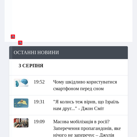
ОСТАННІ НОВИНИ
3 СЕРПНЯ
19:52
Чому шкідливо користуватися
смартфоном перед сном
19:31
"Я колись теж вірив, що Ізраїль
нам друг..." - Джон Сміт
19:09
Масова мобілізація в росії?
Заперечення пропагандонів, яке
нічого не заперечує – Джулія