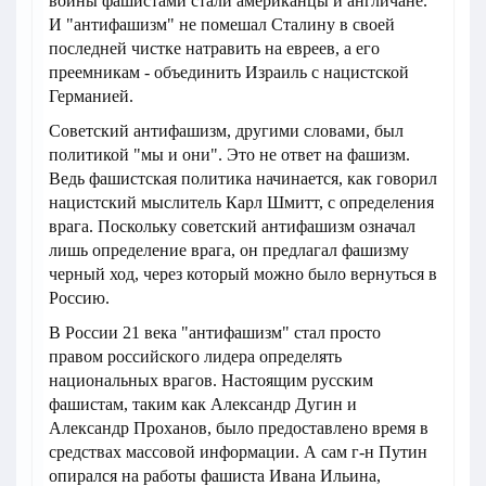
войны фашистами стали американцы и англичане.
И "антифашизм" не помешал Сталину в своей
последней чистке натравить на евреев, а его
преемникам - объединить Израиль с нацистской
Германией.
Советский антифашизм, другими словами, был
политикой "мы и они". Это не ответ на фашизм.
Ведь фашистская политика начинается, как говорил
нацистский мыслитель Карл Шмитт, с определения
врага. Поскольку советский антифашизм означал
лишь определение врага, он предлагал фашизму
черный ход, через который можно было вернуться в
Россию.
В России 21 века "антифашизм" стал просто
правом российского лидера определять
национальных врагов. Настоящим русским
фашистам, таким как Александр Дугин и
Александр Проханов, было предоставлено время в
средствах массовой информации. А сам г-н Путин
опирался на работы фашиста Ивана Ильина,