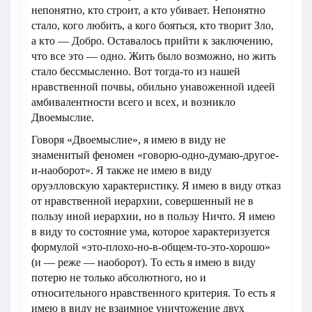
непонятно, кто строит, а кто убивает. Непонятно
стало, кого любить, а кого бояться, кто творит Зло,
а кто — Добро. Оставалось прийти к заключению,
что все это — одно. Жить было возможно, но жить
стало бессмысленно. Вот тогда-то из нашей
нравственной почвы, обильно унавоженной идеей
амбивалентности всего и всех, и возникло
Двоемыслие.
Говоря «Двоемыслие», я имею в виду не
знаменитый феномен «говорю-одно-думаю-другое-
и-наоборот». Я также не имею в виду
оруэлловскую характеристику. Я имею в виду отказ
от нравственной иерархии, совершенный не в
пользу иной иерархии, но в пользу Ничто. Я имею
в виду то состояние ума, которое характеризуется
формулой «это-плохо-но-в-общем-то-это-хорошо»
(и — реже — наоборот). То есть я имею в виду
потерю не только абсолютного, но и
относительного нравственного критерия. То есть я
имею в виду не взаимное уничтожение двух