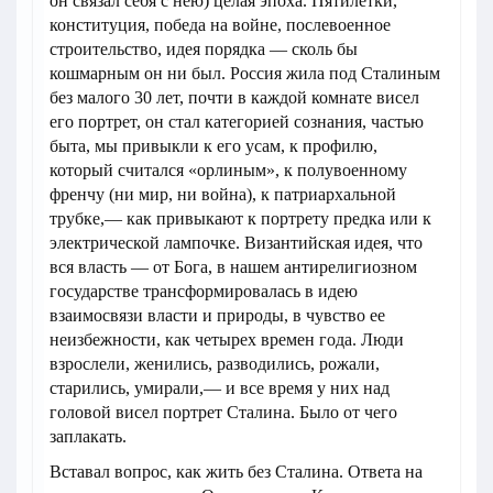
он связал себя с нею) целая эпоха. Пятилетки,
конституция, победа на войне, послевоенное
строительство, идея порядка — сколь бы
кошмарным он ни был. Россия жила под Сталиным
без малого 30 лет, почти в каждой комнате висел
его портрет, он стал категорией сознания, частью
быта, мы привыкли к его усам, к профилю,
который считался «орлиным», к полувоенному
френчу (ни мир, ни война), к патриархальной
трубке,— как привыкают к портрету предка или к
электрической лампочке. Византийская идея, что
вся власть — от Бога, в нашем антирелигиозном
государстве трансформировалась в идею
взаимосвязи власти и природы, в чувство ее
неизбежности, как четырех времен года. Люди
взрослели, женились, разводились, рожали,
старились, умирали,— и все время у них над
головой висел портрет Сталина. Было от чего
заплакать.
Вставал вопрос, как жить без Сталина. Ответа на