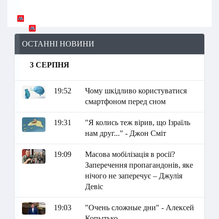
ОСТАННІ НОВИНИ
3 СЕРПНЯ
19:52
Чому шкідливо користуватися
смартфоном перед сном
19:31
"Я колись теж вірив, що Ізраїль
нам друг..." - Джон Сміт
19:09
Масова мобілізація в росії?
Заперечення пропагандонів, яке
нічого не заперечує – Джулія
Девіс
19:03
"Очень сложные дни" - Алексей
Копытько