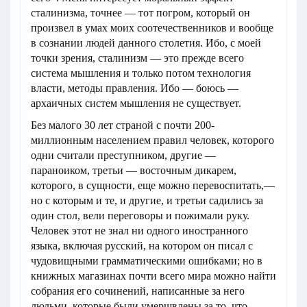
сталинизма, точнее — тот погром, который он
произвел в умах моих соотечественников и вообще
в сознании людей данного столетия. Ибо, с моей
точки зрения, сталинизм — это прежде всего
система мышления и только потом технология
власти, методы правления. Ибо — боюсь —
архаичных систем мышления не существует.
Без малого 30 лет страной с почти 200-
миллионным населением правил человек, которого
одни считали преступником, другие —
параноиком, третьи — восточным дикарем,
которого, в сущности, еще можно перевоспитать,—
но с которым и те, и другие, и третьи садились за
один стол, вели переговоры и пожимали руку.
Человек этот не знал ни одного иностранного
языка, включая русский, на котором он писал с
чудовищными грамматическими ошибками; но в
книжных магазинах почти всего мира можно найти
собрания его сочинений, написанные за него
людьми, которые были умерщвлены за то, что