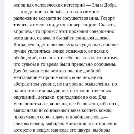
основных человеческих категорий — Зла и Добра
— вследствие их борьбы, но их взаимное
разложение вследствие сосуществования. Говоря
точнее, я имею в виду их конвергенцию. Сказать,
впрочем, что процесс этот проходил совершенно
осознанно, означало бы зайти слишком далеко.
Когда речь идет о человеческих существах, вообще
лучше уклоняться, елико возможно, от всяких
обобщений, и если я это себе позволяю, то потому,
что судьбы в то время были предельно обобщены.
Для большинства возникновение двойной
ментальное™ происходило, конечно, не на
абстрактном уровне, не на уровне осмысления, но
на инстинктивном уровне, на уровне точечных
ощущений, догадки, приходящей во сне. Для
меньшинства же, конечно, все было ясно, ибо поэт,
выполнявший социальный заказ воспеть вождя,
продумывал свою задачу и подбирал слова,—
следовательно, выбирал. Чиновник, от отношения
которого к вещам зависела его шкура, выбирал