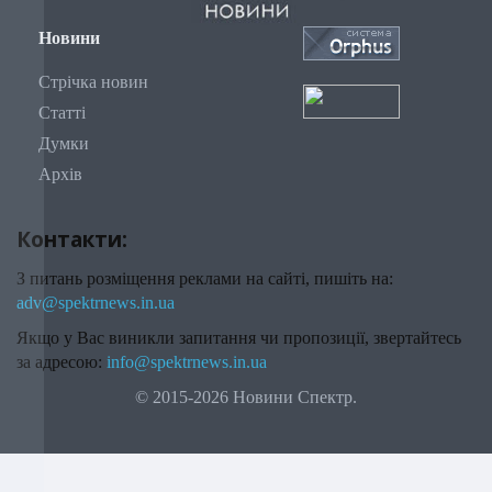
Новини
Стрічка новин
Статті
Думки
Архів
Контакти:
З питань розміщення реклами на сайті, пишіть на:
adv@spektrnews.in.ua
Якщо у Вас виникли запитання чи пропозиції, звертайтесь
за адресою:
info@spektrnews.in.ua
© 2015-2026 Новини Спектр.