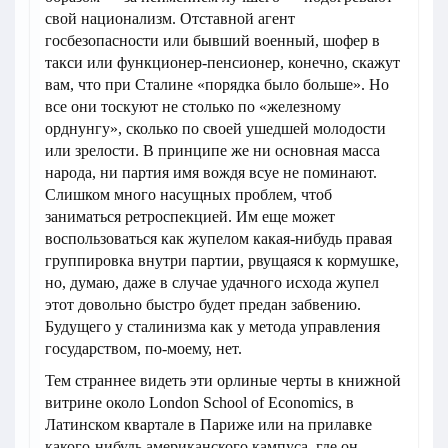
свой национализм. Отставной агент
госбезопасности или бывший военный, шофер в
такси или функционер-пенсионер, конечно, скажут
вам, что при Сталине «порядка было больше». Но
все они тоскуют не столько по «железному
орднунгу», сколько по своей ушедшей молодости
или зрелости. В принципе же ни основная масса
народа, ни партия имя вождя всуе не поминают.
Слишком много насущных проблем, чтоб
заниматься ретроспекцией. Им еще может
воспользоваться как жупелом какая-нибудь правая
группировка внутри партии, рвущаяся к кормушке,
но, думаю, даже в случае удачного исхода жупел
этот довольно быстро будет предан забвению.
Будущего у сталинизма как у метода управления
государством, по-моему, нет.
Тем страннее видеть эти орлиные черты в книжной
витрине около London School of Economics, в
Латинском квартале в Париже или на прилавке
какого-нибудь американского кампуса, где он