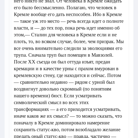
него никто не знал. От человека в Кремле ожидать
его было бессмысленно. Полагаю, что человек в
Кремле вообще его дать неспособен. Ибо в Кремле
— такое уж это место — речь всегда идет о полноте
власти, и — до тех пор, пока речь идет именно об
этом,— Сталин для человека в Кремле если и не
плоть, то, во всяком случае, более, чем призрак. Мы
все очень внимательно следили за эволюциями его
трупа. Сначала труп был помещен в Мавзолей.
После XX съезда он был оттуда изъят, предан
кремации и в качестве урны с прахом вмурован в
кремлевскую стену, где находится и сейчас. Потом
— сравнительно недавно — рядом с урной был
воздвигнут довольно скромный (по понятиям
нашего времени) бюст. Если усматривать
символический смысл во всех этих
трансформациях — а его приходится усматривать,
иначе каков же их смысл? — то можно сказать, что
поначалу в Кремле доминировало намерение
сохранить статус-кво, потом возобладало желание
предать оный статус-кво — правда, частично —