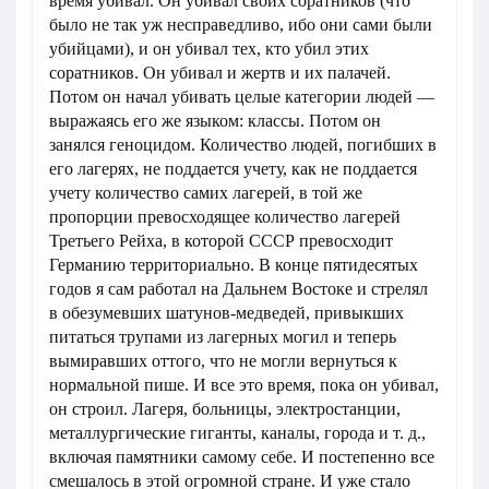
время убивал. Он убивал своих соратников (что
было не так уж несправедливо, ибо они сами были
убийцами), и он убивал тех, кто убил этих
соратников. Он убивал и жертв и их палачей.
Потом он начал убивать целые категории людей —
выражаясь его же языком: классы. Потом он
занялся геноцидом. Количество людей, погибших в
его лагерях, не поддается учету, как не поддается
учету количество самих лагерей, в той же
пропорции превосходящее количество лагерей
Третьего Рейха, в которой СССР превосходит
Германию территориально. В конце пятидесятых
годов я сам работал на Дальнем Востоке и стрелял
в обезумевших шатунов-медведей, привыкших
питаться трупами из лагерных могил и теперь
вымиравших оттого, что не могли вернуться к
нормальной пише. И все это время, пока он убивал,
он строил. Лагеря, больницы, электростанции,
металлургические гиганты, каналы, города и т. д.,
включая памятники самому себе. И постепенно все
смешалось в этой огромной стране. И уже стало