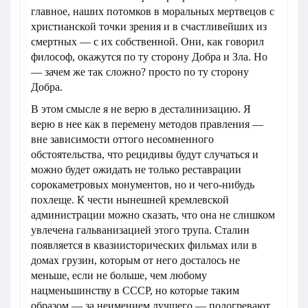
главное, наших потомков в моральных мертвецов с
христианской точки зрения и в счастливейших из
смертных — с их собственной. Они, как говорил
философ, окажутся по ту сторону Добра и Зла. Но
— зачем же так сложно? просто по ту сторону
Добра.
В этом смысле я не верю в десталинизацию. Я
верю в нее как в перемену методов правления —
вне зависимости оттого несомненного
обстоятельства, что рецидивы будут случаться и
можно будет ожидать не только реставрации
сорокаметровых монументов, но и чего-нибудь
похлеще. К чести нынешней кремлевской
администрации можно сказать, что она не слишком
увлечена гальванизацией этого трупа. Сталин
появляется в квазиисторических фильмах или в
домах грузин, которым от него досталось не
меньше, если не больше, чем любому
нацменьшинству в СССР, но которые таким
образом — за неимением лучшего — подогревают