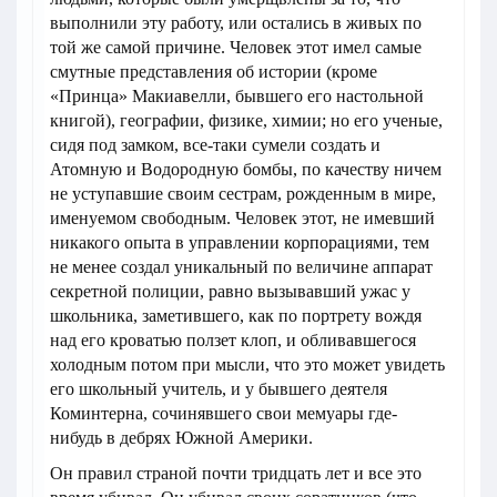
выполнили эту работу, или остались в живых по
той же самой причине. Человек этот имел самые
смутные представления об истории (кроме
«Принца» Макиавелли, бывшего его настольной
книгой), географии, физике, химии; но его ученые,
сидя под замком, все-таки сумели создать и
Атомную и Водородную бомбы, по качеству ничем
не уступавшие своим сестрам, рожденным в мире,
именуемом свободным. Человек этот, не имевший
никакого опыта в управлении корпорациями, тем
не менее создал уникальный по величине аппарат
секретной полиции, равно вызывавший ужас у
школьника, заметившего, как по портрету вождя
над его кроватью ползет клоп, и обливавшегося
холодным потом при мысли, что это может увидеть
его школьный учитель, и у бывшего деятеля
Коминтерна, сочинявшего свои мемуары где-
нибудь в дебрях Южной Америки.
Он правил страной почти тридцать лет и все это