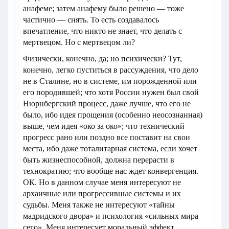
анафеме; затем анафему было решено — тоже
частично — снять. То есть создавалось
впечатление, что никто не знает, что делать с
мертвецом. Но с мертвецом ли?
Физически, конечно, да; но психически? Тут,
конечно, легко пуститься в рассуждения, что дело
не в Сталине, но в системе, им порожденной или
его породившей; что хотя России нужен был свой
Нюрнбергский процесс, даже лучше, что его не
было, ибо идея прощения (особенно неосознанная)
выше, чем идея «око за око»; что технический
прогресс рано или поздно все поставит на свои
места, ибо даже тоталитарная система, если хочет
быть жизнеспособной, должна перерасти в
технократию; что вообще нас ждет конвергенция.
ОК. Но в данном случае меня интересуют не
архаичные или прогрессивные системы и их
судьбы. Меня также не интересуют «тайны
мадридского двора» и психология «сильных мира
сего». Меня интересует моральный эффект