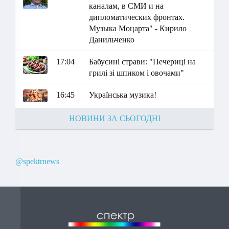
каналам, в СМИ и на
дипломатических фронтах.
Музыка Моцарта" - Кирило
Данильченко
17:04
Бабусині страви: "Печериці на
грилі зі шпиком і овочами"
16:45
Українська музика!
НОВИНИ ЗА СЬОГОДНІ
@spektrnews