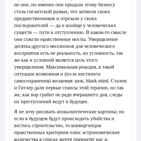
не они, но именно они придали этому бизнесу
столь гигантский размах, что затмили своих
предшественников и отрезали у своих
последователей — да и вообще у человеческих
существ — пути к отступлению. В каком-то смысле
они сожгли нравственные мосты. Умерщвление
десятка-другого миллионов для человеческого
восприятия есть не реальность, но условность, так
же как и условной является цель этого
умерщвления. Максимальная реакция, в такой
ситуации возможная и (из-за инстинкта
самосохранения) желаемая: шок, blank mind. Сталин
и Гитлер дали первые сеансы этой терапии, но так
же, как вор грабит не ради вчерашнего дня, следы
их преступлений ведут в будущее.
Я не хочу рисовать апокалиптические картины; но
если в будущем будут происходить убийства и
вестись строительство, то конвергенция
нравственных критериев плюс астрономические
количества в списке жертв превратят нас и,