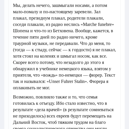
Мы, делать нечего, зашмыгали носами, а потом
мало-помалу и по-настоящему заревели. Зал
плакал, президиум плакал, родители плакали,
соседи плакали, из радио неслись «Marche funebre»
Шопена и что-то из Бетховена. Вообще, кажется, в
течение пяти дней по радио ничего, кроме
траурной музыки, не передавали. Что до меня, то
(тогда — к стыду, сейчас — к гордости) я не плакал,
хотя стоял на коленях и шмыгал носом, как все.
Скорее всего потому, что незадолго до этого я
обнаружил в учебнике немецкого языка, взятом у
приятеля, что «вождь» по-немецки — фюрер. Текст
так и назывался: «Unser Fuhrer Stalin». Фюрера я
оплакивать не мог.
Возможно, повлияло также и то, что семья
готовилась к отъезду. Ибо стало известно, что в
результате «дела врачей» (в результате сомневаться
не приходилось) всех евреев будут перемещать на
Дальний Восток, чтоб тяжким трудом на благо
своего социалистического отечества они могли