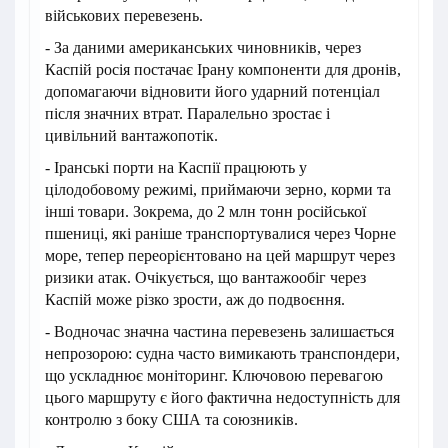
військових перевезень.
- За даними американських чиновників, через
Каспій росія постачає Ірану компоненти для дронів,
допомагаючи відновити його ударний потенціал
після значних втрат. Паралельно зростає і
цивільний вантажопотік.
- Іранські порти на Каспії працюють у
цілодобовому режимі, приймаючи зерно, корми та
інші товари. Зокрема, до 2 млн тонн російської
пшениці, які раніше транспортувалися через Чорне
море, тепер переорієнтовано на цей маршрут через
ризики атак. Очікується, що вантажообіг через
Каспій може різко зрости, аж до подвоєння.
- Водночас значна частина перевезень залишається
непрозорою: судна часто вимикають транспондери,
що ускладнює моніторинг. Ключовою перевагою
цього маршруту є його фактична недоступність для
контролю з боку США та союзників.