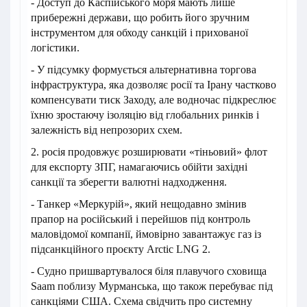
- Доступ до Каспійського моря мають лише
прибережні держави, що робить його зручним
інструментом для обходу санкцій і прихованої
логістики.
- У підсумку формується альтернативна торгова
інфраструктура, яка дозволяє росії та Ірану частково
компенсувати тиск Заходу, але водночас підкреслює
їхню зростаючу ізоляцію від глобальних ринків і
залежність від непрозорих схем.
2. росія продовжує розширювати «тіньовий» флот
для експорту ЗПГ, намагаючись обійти західні
санкції та зберегти валютні надходження.
- Танкер «Меркурій», який нещодавно змінив
прапор на російський і перейшов під контроль
маловідомої компанії, ймовірно завантажує газ із
підсанкційного проєкту Arctic LNG 2.
- Судно пришвартувалося біля плавучого сховища
Saam поблизу Мурманська, що також перебуває під
санкціями США. Схема свідчить про системну