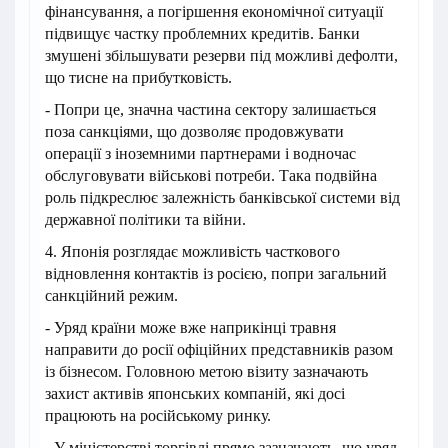
фінансування, а погіршення економічної ситуації
підвищує частку проблемних кредитів. Банки
змушені збільшувати резерви під можливі дефолти,
що тисне на прибутковість.
- Попри це, значна частина сектору залишається
поза санкціями, що дозволяє продовжувати
операції з іноземними партнерами і водночас
обслуговувати військові потреби. Така подвійна
роль підкреслює залежність банківської системи від
державної політики та війни.
4. Японія розглядає можливість часткового
відновлення контактів із росією, попри загальний
санкційний режим.
- Уряд країни може вже наприкінці травня
направити до росії офіційних представників разом
із бізнесом. Головною метою візиту зазначають
захист активів японських компаній, які досі
працюють на російському ринку.
- У міністерстві торгівлі прямо зазначають, що уряд