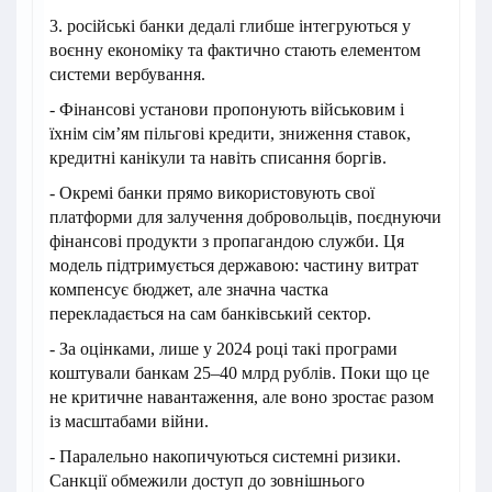
3. російські банки дедалі глибше інтегруються у
воєнну економіку та фактично стають елементом
системи вербування.
- Фінансові установи пропонують військовим і
їхнім сім’ям пільгові кредити, зниження ставок,
кредитні канікули та навіть списання боргів.
- Окремі банки прямо використовують свої
платформи для залучення добровольців, поєднуючи
фінансові продукти з пропагандою служби. Ця
модель підтримується державою: частину витрат
компенсує бюджет, але значна частка
перекладається на сам банківський сектор.
- За оцінками, лише у 2024 році такі програми
коштували банкам 25–40 млрд рублів. Поки що це
не критичне навантаження, але воно зростає разом
із масштабами війни.
- Паралельно накопичуються системні ризики.
Санкції обмежили доступ до зовнішнього