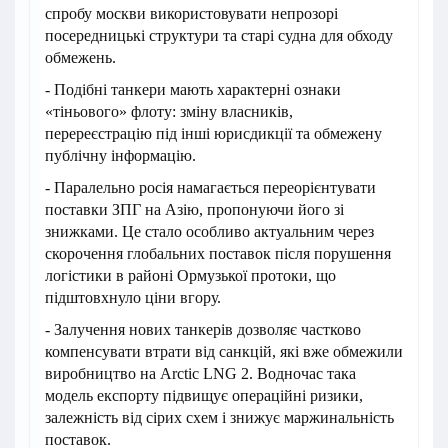
спробу москви використовувати непрозорі
посередницькі структури та старі судна для обходу
обмежень.
- Подібні танкери мають характерні ознаки
«тіньового» флоту: зміну власників,
перереєстрацію під інші юрисдикції та обмежену
публічну інформацію.
- Паралельно росія намагається переорієнтувати
поставки ЗПГ на Азію, пропонуючи його зі
знижками. Це стало особливо актуальним через
скорочення глобальних поставок після порушення
логістики в районі Ормузької протоки, що
підштовхнуло ціни вгору.
- Залучення нових танкерів дозволяє частково
компенсувати втрати від санкцій, які вже обмежили
виробництво на Arctic LNG 2. Водночас така
модель експорту підвищує операційні ризики,
залежність від сірих схем і знижує маржинальність
поставок.