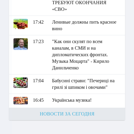
ТРЕБУЮТ ОКОНЧАНИЯ
«СВО»
17:42
Ленивые должны пить красное
вино
17:23
"Как они скулят по всем
каналам, в СМИ и на
дипломатических фронтах.
Музыка Моцарта" - Кирило
Данильченко
17:04
Бабусині страви: "Печериці на
грилі зі шпиком і овочами"
16:45
Українська музика!
НОВОСТИ ЗА СЕГОДНЯ