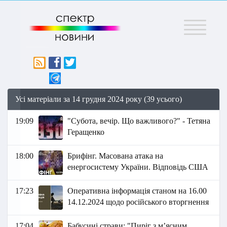
Меню
Усі матеріали за 14 грудня 2024 року (39 усього)
19:09
"Субота, вечір. Що важливого?" - Тетяна
Геращенко
18:00
Брифінг. Масована атака на
енергосистему України. Відповідь США
17:23
Оперативна інформація станом на 16.00
14.12.2024 щодо російського вторгнення
17:04
Бабусині страви: "Пиріг з м’ясним