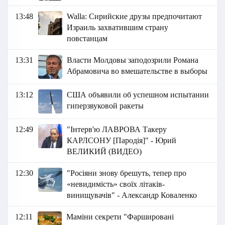
13:48
Walla: Сирийские друзы предпочитают
Израиль захватившим страну
повстанцам
13:31
Власти Молдовы заподозрили Романа
Абрамовича во вмешательстве в выборы
13:12
США объявили об успешном испытании
гиперзвуковой ракеты
12:49
"Інтерв'ю ЛАВРОВА Такеру
КАРЛСОНУ [Пародія]" - Юрий
ВЕЛИКИЙ (ВИДЕО)
12:30
"Росіяни знову брешуть, тепер про
«невидимість» своїх літаків-
винищувачів" - Александр Коваленко
12:11
Маміни секрети "Фаршировані