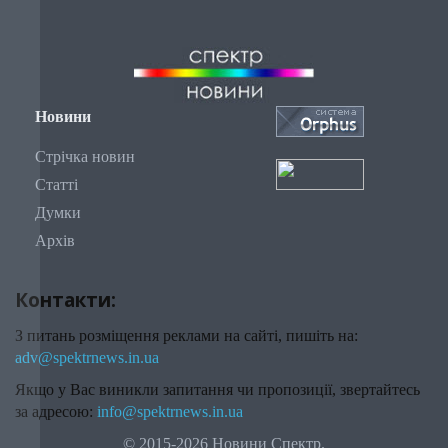
Новини
Стрічка новин
Статті
Думки
Архів
Контакти:
З питань розміщення реклами на сайті, пишіть на:
adv@spektrnews.in.ua
Якщо у Вас виникли запитання чи пропозиції, звертайтесь
за адресою:
info@spektrnews.in.ua
© 2015-2026 Новини Спектр.