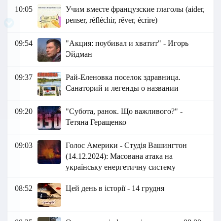
10:05
Учим вместе французские глаголы (aider,
penser, réfléchir, rêver, écrire)
09:54
"Акция: поубивал и хватит" - Игорь
Эйдман
09:37
Рай-Еленовка поселок здравница.
Санаторий и легенды о названии
09:20
"Субота, ранок. Що важливого?" -
Тетяна Геращенко
09:03
Голос Америки - Студія Вашингтон
(14.12.2024): Масована атака на
українську енергетичну систему
08:52
Цей день в історії - 14 грудня