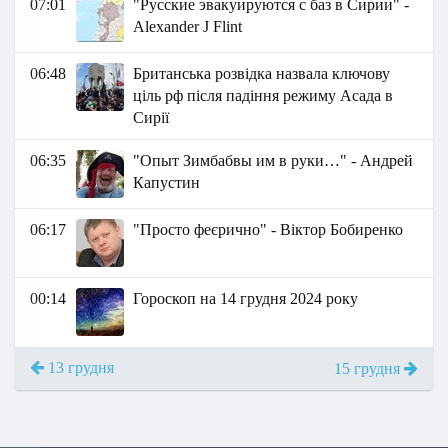
07:01
"Русские эвакуируются с баз в Сирии" -
Аlexander J Flint
06:48
Британська розвідка назвала ключову
ціль рф після падіння режиму Асада в
Сирії
06:35
"Опыт Зимбабвы им в руки…" - Андрей
Капустин
06:17
"Просто феєрично" - Віктор Бобиренко
00:14
Гороскоп на 14 грудня 2024 року
13 грудня
15 грудня