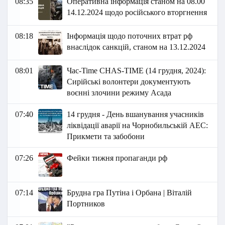
08:35
Оперативна інформація станом на 08.00
14.12.2024 щодо російського вторгнення
08:18
Інформація щодо поточних втрат рф
внаслідок санкцій, станом на 13.12.2024
08:01
Час-Time CHAS-TIME (14 грудня, 2024):
Сирійські волонтери документують
воєнні злочини режиму Асада
07:40
14 грудня - День вшанування учасників
ліквідації аварії на Чорнобильській АЕС:
Прикмети та забобони
07:26
Фейки тижня пропаганди рф
07:14
Брудна гра Путіна і Орбана | Віталій
Портников