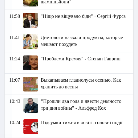
шампіньйони"
11:58
"Ніщо не віщувало біди" - Сергій Фурса
11:41
Диетологи назвали продукты, которые
мешают похудеть
11:24
"Проблеми Кремля" - Степан Гавриш
11:07
Выкапываем гладиолусы осенью. Как
хранить до весны
10:43
"Прошли два года и двести девяносто
три дня войны" - Альфред Кох
10:24
Підсумки тижня в освіті: головні події