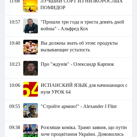
11:08
ЛУЧШИЙ СОРТ ИЗ НИЗКОРОСЛЫХ
ПОМИДОР
10:57
"Прошли три года и триста девять дней
войны" - Альфред Кох
10:40
Вы должны знать об этом: продукты
вызывающие усталость
10:23
Про "ждунів" - Олександр Карпюк
10:06
ИСПАНСКИЙ ЯЗЫК для начинающих с
нуля УРОК 64
09:55
"Стройте армию!" - Аlexander J Flint
09:38
Розсміши коміка. Трамп заявив, що путін
хоче процвітання України. Домовились