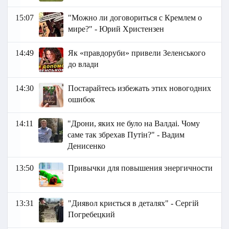
15:07
"Можно ли договориться с Кремлем о
мире?" - Юрий Христензен
14:49
Як «правдоруби» привели Зеленського
до влади
14:30
Постарайтесь избежать этих новогодних
ошибок
14:11
"Дрони, яких не було на Валдаі. Чому
саме так збрехав Путін?" - Вадим
Денисенко
13:50
Привычки для повышения энергичности
13:31
"Диявол криється в деталях" - Сергій
Погребе цкий