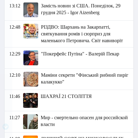
13:12
Замість новин зі США. Понеділок, 29
грудня 2025 - Igor Aizenberg
12:48
РІЗДВО: Шархань на Закарпатті,
святкування ромів і сюрприз для
маленького Петровича. Світ навиворіт
12:29
"Покерфейс Путіна" - Валерій Пекар
12:10
Маміни секрети "Фінський рибний пиріг
калакукко"
11:46
ШАХРАЇ 21 СТОЛІТТЯ
11:27
Мир - смертельно опасен для российской
власти