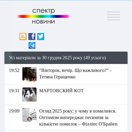
Меню
Усі матеріали за 30 грудня 2025 року (49 усього)
19:52
"Вівторок, вечір. Що важливого?" -
Тетяна Геращенко
19:31
МАРТОВСКИЙ КОТ
19:09
Огляд 2025 року: у чому я помилився.
Оптимізм випереджає песимізм за
кількістю помилок – Філліпс О'Брайен