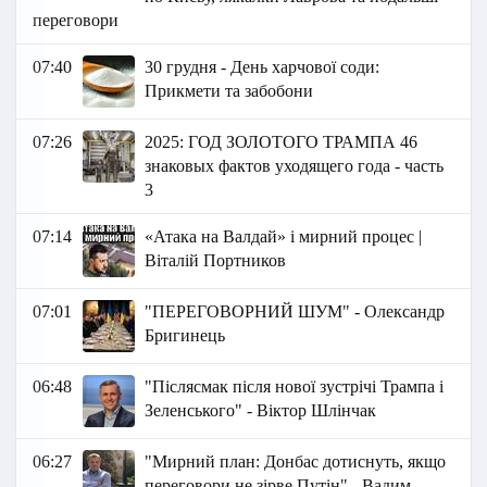
переговори
07:40
30 грудня - День харчової соди:
Прикмети та забобони
07:26
2025: ГОД ЗОЛОТОГО ТРАМПА 46
знаковых фактов уходящего года - часть
3
07:14
«Атака на Валдай» і мирний процес |
Віталій Портников
07:01
"ПЕРЕГОВОРНИЙ ШУМ" - Олександр
Бригинець
06:48
"Післясмак після нової зустрічі Трампа і
Зеленського" - Віктор Шлінчак
06:27
"Мирний план: Донбас дотиснуть, якщо
переговори не зірве Путін" - Вадим