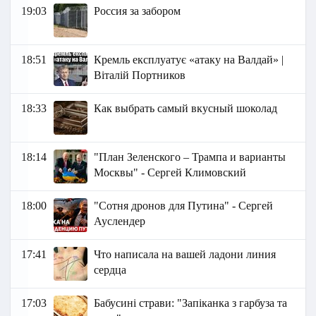
19:03
Россия за забором
18:51
Кремль експлуатує «атаку на Валдай» |
Віталій Портников
18:33
Как выбрать самый вкусный шоколад
18:14
"План Зеленского – Трампа и варианты
Москвы" - Сергей Климовский
18:00
"Сотня дронов для Путина" - Сергей
Ауслендер
17:41
Что написала на вашей ладони линия
сердца
17:03
Бабусині страви: "Запіканка з гарбуза та